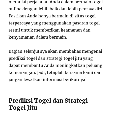
memulai perjalanan Anda dalam bermain togel
online dengan lebih baik dan lebih percaya diri.
Pastikan Anda hanya bermain di
situs togel
terpercaya
yang menggunakan pasaran togel
resmi untuk memberikan keamanan dan
kenyamanan dalam bermain.
Bagian selanjutnya akan membahas mengenai
prediksi togel
dan
strategi togel jitu
yang
dapat membantu Anda meningkatkan peluang
kemenangan. Jadi, tetaplah bersama kami dan
jangan lewatkan informasi berikutnya!
Prediksi Togel dan Strategi
Togel Jitu