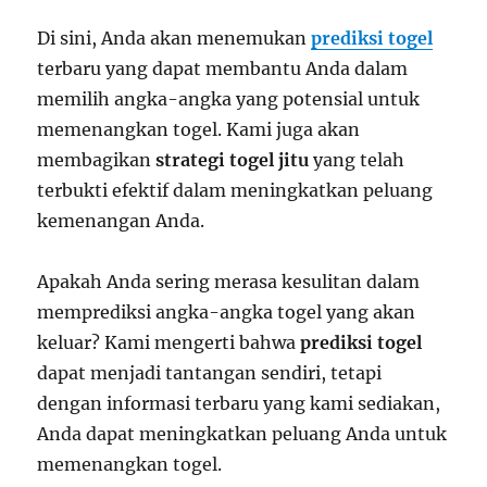
Di sini, Anda akan menemukan
prediksi togel
terbaru yang dapat membantu Anda dalam
memilih angka-angka yang potensial untuk
memenangkan togel. Kami juga akan
membagikan
strategi togel jitu
yang telah
terbukti efektif dalam meningkatkan peluang
kemenangan Anda.
Apakah Anda sering merasa kesulitan dalam
memprediksi angka-angka togel yang akan
keluar? Kami mengerti bahwa
prediksi togel
dapat menjadi tantangan sendiri, tetapi
dengan informasi terbaru yang kami sediakan,
Anda dapat meningkatkan peluang Anda untuk
memenangkan togel.