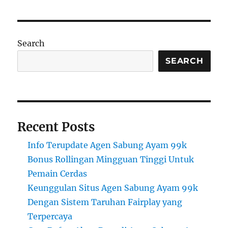
Search
SEARCH
Recent Posts
Info Terupdate Agen Sabung Ayam 99k
Bonus Rollingan Mingguan Tinggi Untuk
Pemain Cerdas
Keunggulan Situs Agen Sabung Ayam 99k
Dengan Sistem Taruhan Fairplay yang
Terpercaya