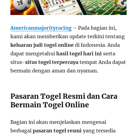
Americanmajorityracing
– Pada bagian ini,
kami akan memberikan update terkini tentang
keluaran judi togel online
di Indonesia. Anda
dapat mengetahui
hasil togel hari ini
serta
situs-
situs togel terpercaya
tempat Anda dapat
bermain dengan aman dan nyaman.
Pasaran Togel Resmi dan Cara
Bermain Togel Online
Bagian ini akan menjelaskan mengenai
berbagai
pasaran togel resmi
yang tersedia