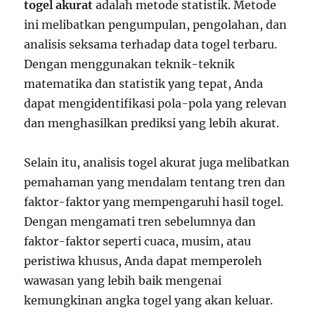
togel akurat
adalah metode statistik. Metode
ini melibatkan pengumpulan, pengolahan, dan
analisis seksama terhadap data togel terbaru.
Dengan menggunakan teknik-teknik
matematika dan statistik yang tepat, Anda
dapat mengidentifikasi pola-pola yang relevan
dan menghasilkan prediksi yang lebih akurat.
Selain itu, analisis togel akurat juga melibatkan
pemahaman yang mendalam tentang tren dan
faktor-faktor yang mempengaruhi hasil togel.
Dengan mengamati tren sebelumnya dan
faktor-faktor seperti cuaca, musim, atau
peristiwa khusus, Anda dapat memperoleh
wawasan yang lebih baik mengenai
kemungkinan angka togel yang akan keluar.