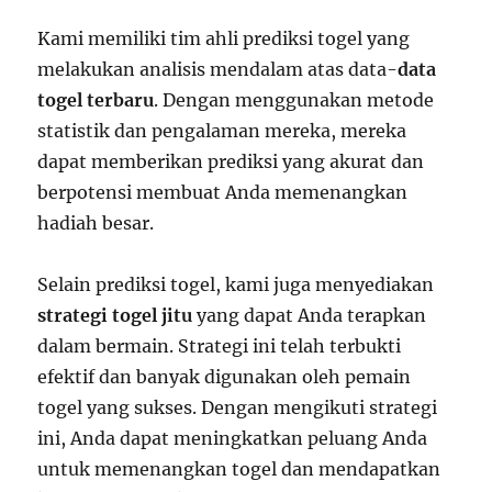
Kami memiliki tim ahli prediksi togel yang
melakukan analisis mendalam atas data-
data
togel terbaru
. Dengan menggunakan metode
statistik dan pengalaman mereka, mereka
dapat memberikan prediksi yang akurat dan
berpotensi membuat Anda memenangkan
hadiah besar.
Selain prediksi togel, kami juga menyediakan
strategi togel jitu
yang dapat Anda terapkan
dalam bermain. Strategi ini telah terbukti
efektif dan banyak digunakan oleh pemain
togel yang sukses. Dengan mengikuti strategi
ini, Anda dapat meningkatkan peluang Anda
untuk memenangkan togel dan mendapatkan