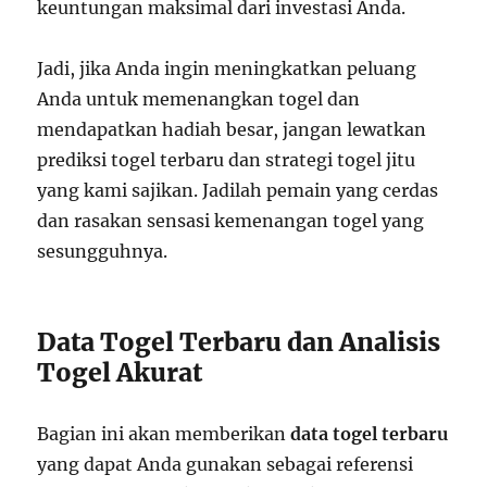
keuntungan maksimal dari investasi Anda.
Jadi, jika Anda ingin meningkatkan peluang
Anda untuk memenangkan togel dan
mendapatkan hadiah besar, jangan lewatkan
prediksi togel terbaru dan strategi togel jitu
yang kami sajikan. Jadilah pemain yang cerdas
dan rasakan sensasi kemenangan togel yang
sesungguhnya.
Data Togel Terbaru dan Analisis
Togel Akurat
Bagian ini akan memberikan
data togel terbaru
yang dapat Anda gunakan sebagai referensi