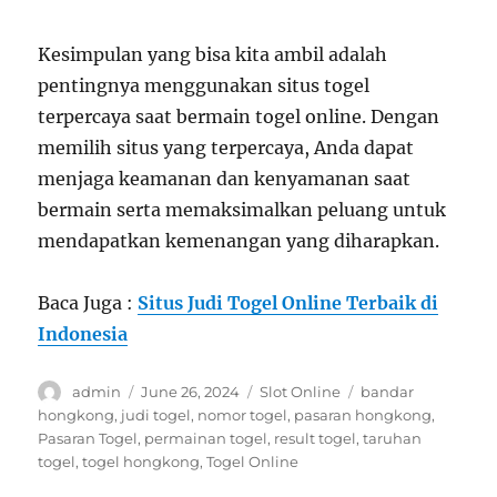
Kesimpulan yang bisa kita ambil adalah
pentingnya menggunakan situs togel
terpercaya saat bermain togel online. Dengan
memilih situs yang terpercaya, Anda dapat
menjaga keamanan dan kenyamanan saat
bermain serta memaksimalkan peluang untuk
mendapatkan kemenangan yang diharapkan.
Baca Juga :
Situs Judi Togel Online Terbaik di
Indonesia
A
P
C
T
admin
June 26, 2024
Slot Online
bandar
u
o
a
a
hongkong
,
judi togel
,
nomor togel
,
pasaran hongkong
,
t
s
t
g
Pasaran Togel
,
permainan togel
,
result togel
,
taruhan
h
t
e
s
togel
,
togel hongkong
,
Togel Online
o
e
g