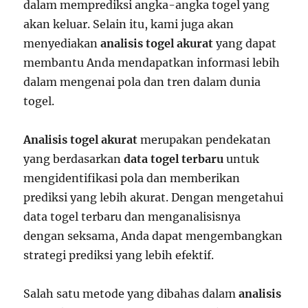
dalam memprediksi angka-angka togel yang
akan keluar. Selain itu, kami juga akan
menyediakan
analisis togel akurat
yang dapat
membantu Anda mendapatkan informasi lebih
dalam mengenai pola dan tren dalam dunia
togel.
Analisis togel akurat
merupakan pendekatan
yang berdasarkan
data togel terbaru
untuk
mengidentifikasi pola dan memberikan
prediksi yang lebih akurat. Dengan mengetahui
data togel terbaru dan menganalisisnya
dengan seksama, Anda dapat mengembangkan
strategi prediksi yang lebih efektif.
Salah satu metode yang dibahas dalam
analisis