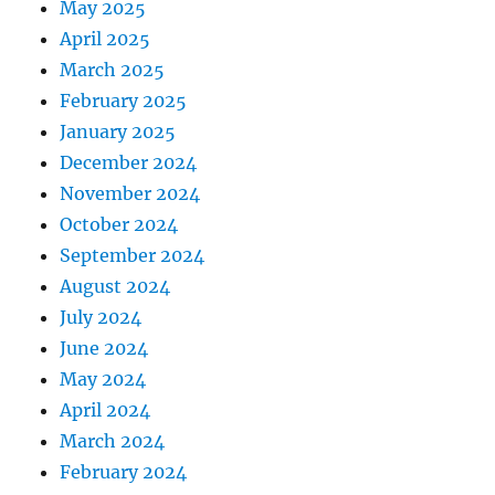
May 2025
April 2025
March 2025
February 2025
January 2025
December 2024
November 2024
October 2024
September 2024
August 2024
July 2024
June 2024
May 2024
April 2024
March 2024
February 2024