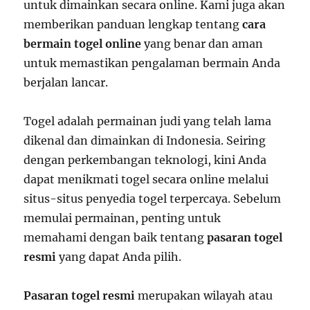
untuk dimainkan secara online. Kami juga akan
memberikan panduan lengkap tentang
cara
bermain togel online
yang benar dan aman
untuk memastikan pengalaman bermain Anda
berjalan lancar.
Togel adalah permainan judi yang telah lama
dikenal dan dimainkan di Indonesia. Seiring
dengan perkembangan teknologi, kini Anda
dapat menikmati togel secara online melalui
situs-situs penyedia togel terpercaya. Sebelum
memulai permainan, penting untuk
memahami dengan baik tentang
pasaran togel
resmi
yang dapat Anda pilih.
Pasaran togel resmi
merupakan wilayah atau