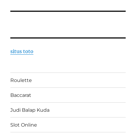
situs toto
Roulette
Baccarat
Judi Balap Kuda
Slot Online