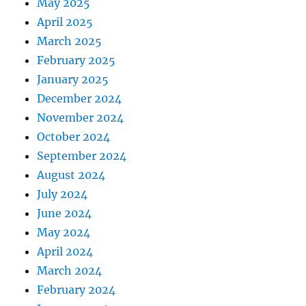
May 2025
April 2025
March 2025
February 2025
January 2025
December 2024
November 2024
October 2024
September 2024
August 2024
July 2024
June 2024
May 2024
April 2024
March 2024
February 2024