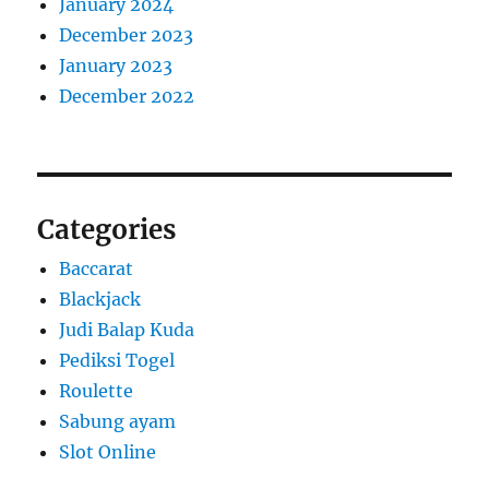
January 2024
December 2023
January 2023
December 2022
Categories
Baccarat
Blackjack
Judi Balap Kuda
Pediksi Togel
Roulette
Sabung ayam
Slot Online