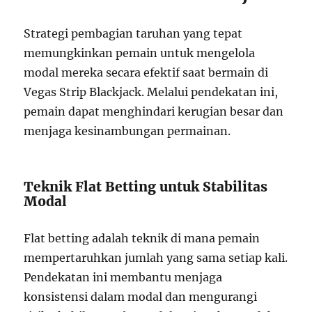
Strategi pembagian taruhan yang tepat
memungkinkan pemain untuk mengelola
modal mereka secara efektif saat bermain di
Vegas Strip Blackjack. Melalui pendekatan ini,
pemain dapat menghindari kerugian besar dan
menjaga kesinambungan permainan.
Teknik Flat Betting untuk Stabilitas
Modal
Flat betting adalah teknik di mana pemain
mempertaruhkan jumlah yang sama setiap kali.
Pendekatan ini membantu menjaga
konsistensi dalam modal dan mengurangi