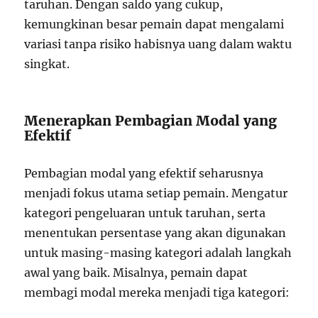
taruhan. Dengan saldo yang cukup,
kemungkinan besar pemain dapat mengalami
variasi tanpa risiko habisnya uang dalam waktu
singkat.
Menerapkan Pembagian Modal yang
Efektif
Pembagian modal yang efektif seharusnya
menjadi fokus utama setiap pemain. Mengatur
kategori pengeluaran untuk taruhan, serta
menentukan persentase yang akan digunakan
untuk masing-masing kategori adalah langkah
awal yang baik. Misalnya, pemain dapat
membagi modal mereka menjadi tiga kategori: