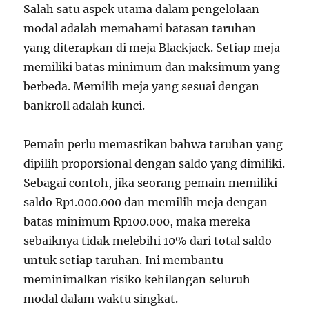
Salah satu aspek utama dalam pengelolaan
modal adalah memahami batasan taruhan
yang diterapkan di meja Blackjack. Setiap meja
memiliki batas minimum dan maksimum yang
berbeda. Memilih meja yang sesuai dengan
bankroll adalah kunci.
Pemain perlu memastikan bahwa taruhan yang
dipilih proporsional dengan saldo yang dimiliki.
Sebagai contoh, jika seorang pemain memiliki
saldo Rp1.000.000 dan memilih meja dengan
batas minimum Rp100.000, maka mereka
sebaiknya tidak melebihi 10% dari total saldo
untuk setiap taruhan. Ini membantu
meminimalkan risiko kehilangan seluruh
modal dalam waktu singkat.