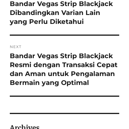
r
Bandar Vegas Strip Blackjack
s
e
Dibandingkan Varian Lain
t
v
yang Perlu Diketahui
i
n
o
a
u
NEXT
s
v
Bandar Vegas Strip Blackjack
N
p
i
e
Resmi dengan Transaksi Cepat
o
x
dan Aman untuk Pengalaman
s
g
t
Bermain yang Optimal
t
a
p
:
o
t
s
i
t
:
o
Archives