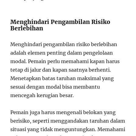
Menghindari Pengambilan Risiko
Berlebihan
Menghindari pengambilan risiko berlebihan
adalah elemen penting dalam pengelolaan
modal. Pemain perlu memahami kapan harus
tetap di jalur dan kapan saatnya berhenti.
Menetapkan batas taruhan maksimal yang
sesuai dengan modal bisa membantu
mencegah kerugian besar.
Pemain juga harus mengenali belokan yang
berisiko, seperti menggandakan taruhan dalam
situasi yang tidak menguntungkan. Memahami