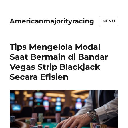
Americanmajorityracing
MENU
Tips Mengelola Modal
Saat Bermain di Bandar
Vegas Strip Blackjack
Secara Efisien