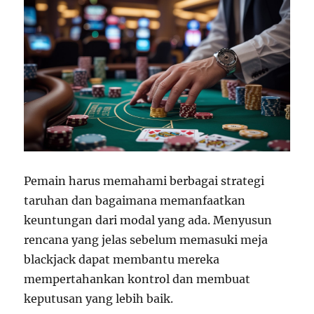
Pemain harus memahami berbagai strategi
taruhan dan bagaimana memanfaatkan
keuntungan dari modal yang ada. Menyusun
rencana yang jelas sebelum memasuki meja
blackjack dapat membantu mereka
mempertahankan kontrol dan membuat
keputusan yang lebih baik.