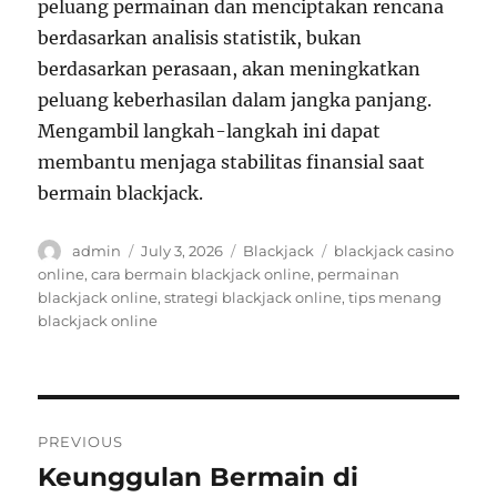
peluang permainan dan menciptakan rencana
berdasarkan analisis statistik, bukan
berdasarkan perasaan, akan meningkatkan
peluang keberhasilan dalam jangka panjang.
Mengambil langkah-langkah ini dapat
membantu menjaga stabilitas finansial saat
bermain blackjack.
A
P
C
T
admin
July 3, 2026
Blackjack
blackjack casino
u
o
a
a
online
,
cara bermain blackjack online
,
permainan
t
s
t
g
blackjack online
,
strategi blackjack online
,
tips menang
h
t
e
s
blackjack online
o
e
g
r
d
o
o
r
n
i
P
e
PREVIOUS
s
o
Keunggulan Bermain di
P