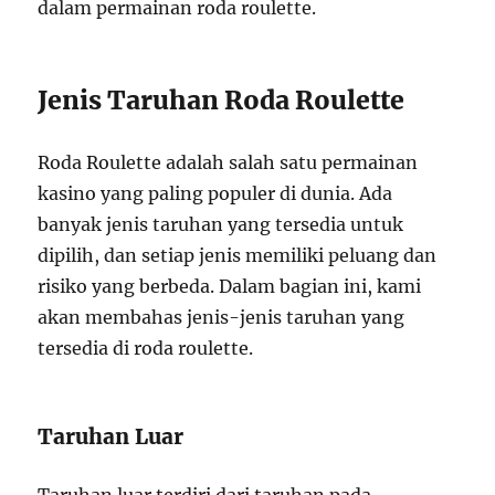
dalam permainan roda roulette.
Jenis Taruhan Roda Roulette
Roda Roulette adalah salah satu permainan
kasino yang paling populer di dunia. Ada
banyak jenis taruhan yang tersedia untuk
dipilih, dan setiap jenis memiliki peluang dan
risiko yang berbeda. Dalam bagian ini, kami
akan membahas jenis-jenis taruhan yang
tersedia di roda roulette.
Taruhan Luar
Taruhan luar terdiri dari taruhan pada