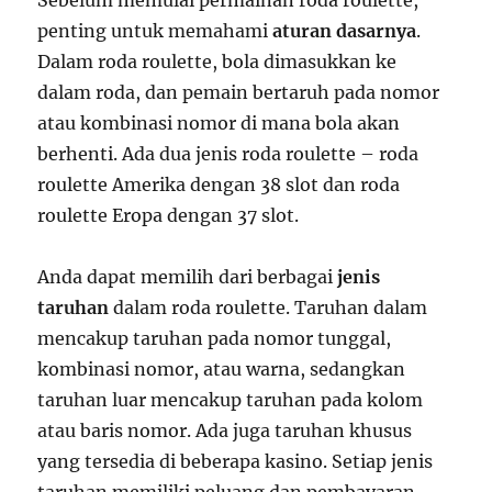
penting untuk memahami
aturan dasarnya
.
Dalam roda roulette, bola dimasukkan ke
dalam roda, dan pemain bertaruh pada nomor
atau kombinasi nomor di mana bola akan
berhenti. Ada dua jenis roda roulette – roda
roulette Amerika dengan 38 slot dan roda
roulette Eropa dengan 37 slot.
Anda dapat memilih dari berbagai
jenis
taruhan
dalam roda roulette. Taruhan dalam
mencakup taruhan pada nomor tunggal,
kombinasi nomor, atau warna, sedangkan
taruhan luar mencakup taruhan pada kolom
atau baris nomor. Ada juga taruhan khusus
yang tersedia di beberapa kasino. Setiap jenis
taruhan memiliki peluang dan pembayaran