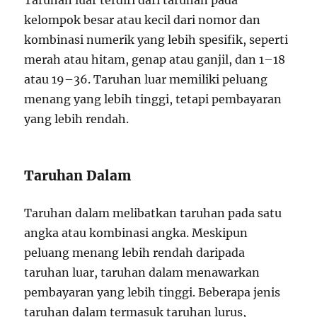
kelompok besar atau kecil dari nomor dan
kombinasi numerik yang lebih spesifik, seperti
merah atau hitam, genap atau ganjil, dan 1–18
atau 19–36. Taruhan luar memiliki peluang
menang yang lebih tinggi, tetapi pembayaran
yang lebih rendah.
Taruhan Dalam
Taruhan dalam melibatkan taruhan pada satu
angka atau kombinasi angka. Meskipun
peluang menang lebih rendah daripada
taruhan luar, taruhan dalam menawarkan
pembayaran yang lebih tinggi. Beberapa jenis
taruhan dalam termasuk taruhan lurus,