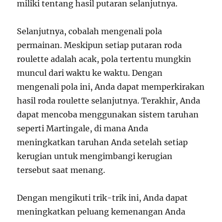
miliki tentang hasil putaran selanjutnya.
Selanjutnya, cobalah mengenali pola
permainan. Meskipun setiap putaran roda
roulette adalah acak, pola tertentu mungkin
muncul dari waktu ke waktu. Dengan
mengenali pola ini, Anda dapat memperkirakan
hasil roda roulette selanjutnya. Terakhir, Anda
dapat mencoba menggunakan sistem taruhan
seperti Martingale, di mana Anda
meningkatkan taruhan Anda setelah setiap
kerugian untuk mengimbangi kerugian
tersebut saat menang.
Dengan mengikuti trik-trik ini, Anda dapat
meningkatkan peluang kemenangan Anda