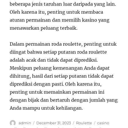
beberapa jenis taruhan luar daripada yang lain.
Oleh karena itu, penting untuk membaca
aturan permainan dan memilih kasino yang
menawarkan peluang terbaik.
Dalam permainan roda roulette, penting untuk
diingat bahwa setiap putaran roda roulette
adalah acak dan tidak dapat diprediksi.
Meskipun peluang kemenangan Anda dapat
dihitung, hasil dari setiap putaran tidak dapat
diprediksi dengan pasti. Oleh karena itu,
penting untuk memainkan permainan ini
dengan bijak dan bertaruh dengan jumlah yang
Anda mampu untuk kehilangan.
A
P
C
T
admin
December 31, 2023
Roulette
casino