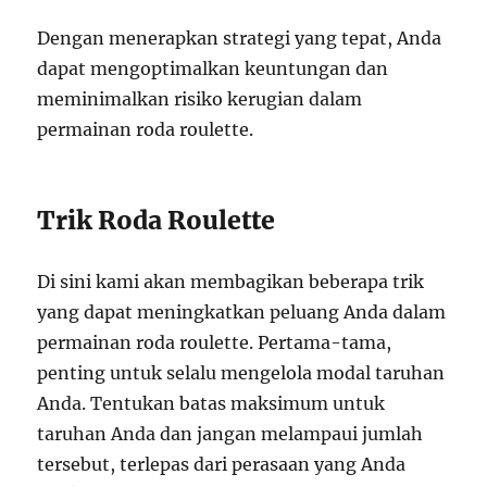
Dengan menerapkan strategi yang tepat, Anda
dapat mengoptimalkan keuntungan dan
meminimalkan risiko kerugian dalam
permainan roda roulette.
Trik Roda Roulette
Di sini kami akan membagikan beberapa trik
yang dapat meningkatkan peluang Anda dalam
permainan roda roulette. Pertama-tama,
penting untuk selalu mengelola modal taruhan
Anda. Tentukan batas maksimum untuk
taruhan Anda dan jangan melampaui jumlah
tersebut, terlepas dari perasaan yang Anda