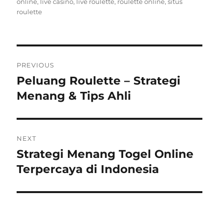
u
o
a
a
online
,
live casino
,
live roulette
,
roulette online
,
situs
t
s
t
g
roulette
h
t
e
s
o
e
g
r
d
o
o
r
P
n
i
PREVIOUS
e
o
Peluang Roulette – Strategi
P
s
r
Menang & Tips Ahli
s
e
t
v
i
n
NEXT
o
Strategi Menang Togel Online
N
a
u
e
Terpercaya di Indonesia
s
v
x
p
t
i
o
p
s