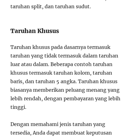
taruhan split, dan taruhan sudut.
Taruhan Khusus
Taruhan khusus pada dasarnya termasuk
taruhan yang tidak termasuk dalam taruhan
luar atau dalam. Beberapa contoh taruhan
khusus termasuk taruhan kolom, taruhan
baris, dan taruhan 5 angka. Taruhan khusus
biasanya memberikan peluang menang yang
lebih rendah, dengan pembayaran yang lebih
tinggi.
Dengan memahami jenis taruhan yang
tersedia, Anda dapat membuat keputusan