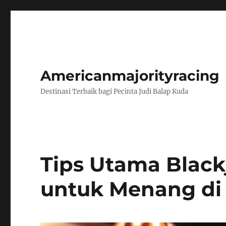
Americanmajorityracing
Destinasi Terbaik bagi Pecinta Judi Balap Kuda
Tips Utama Blackj
untuk Menang di