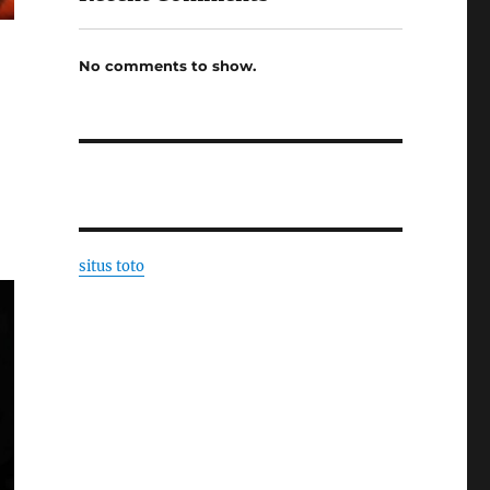
No comments to show.
situs toto