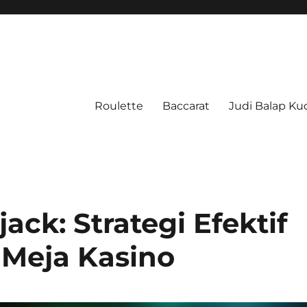
Roulette
Baccarat
Judi Balap Ku
ack: Strategi Efektif
 Meja Kasino