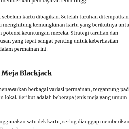
ng memberikan pembayaran lebih tinggi.
 sebelum kartu dibagikan. Setelah taruhan ditempatkan
a menghitung kemungkinan kartu yang berikutnya unt
 potensi keuntungan mereka. Strategi taruhan dan
usan yang tepat sangat penting untuk keberhasilan
dalam permainan ini.
s Meja Blackjack
menawarkan berbagai variasi permainan, tergantung pad
an lokal. Berikut adalah beberapa jenis meja yang umum
nggunakan satu dek kartu, sering dianggap memberika