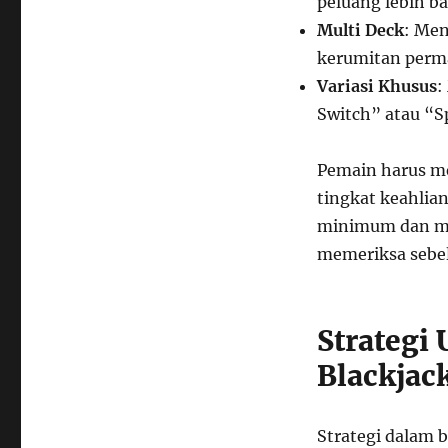
peluang lebih b
Multi Deck
: Me
kerumitan perm
Variasi Khusus
:
Switch” atau “S
Pemain harus me
tingkat keahlia
minimum dan ma
memeriksa sebe
Strategi
Blackjac
Strategi dalam 