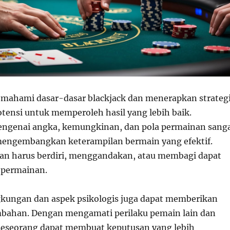
mahami dasar-dasar blackjack dan menerapkan strateg
otensi untuk memperoleh hasil yang lebih baik.
ngenai angka, kemungkinan, dan pola permainan sang
mengembangkan keterampilan bermain yang efektif.
an harus berdiri, menggandakan, atau membagi dapat
 permainan.
kungan dan aspek psikologis juga dapat memberikan
bahan. Dengan mengamati perilaku pemain lain dan
, seseorang dapat membuat keputusan yang lebih