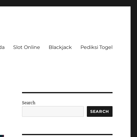
da
Slot Online
Blackjack
Pediksi Togel
Search
SEARCH