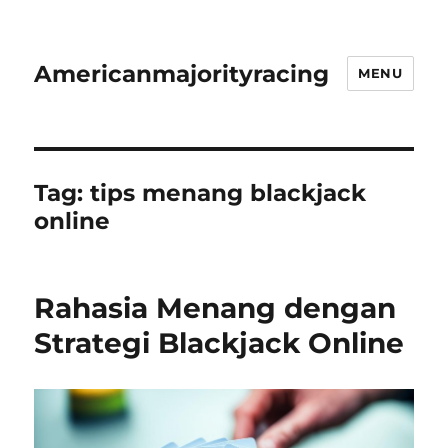
Americanmajorityracing
MENU
Tag:
tips menang blackjack
online
Rahasia Menang dengan
Strategi Blackjack Online