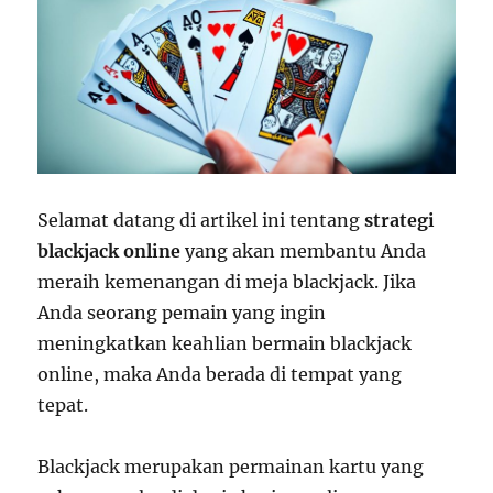
Selamat datang di artikel ini tentang
strategi
blackjack online
yang akan membantu Anda
meraih kemenangan di meja blackjack. Jika
Anda seorang pemain yang ingin
meningkatkan keahlian bermain blackjack
online, maka Anda berada di tempat yang
tepat.
Blackjack merupakan permainan kartu yang