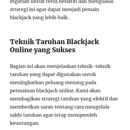
Ingatlah untuk terus berlatih dan menguasai
strategi ini agar dapat menjadi pemain
blackjack yang lebih baik.
Teknik Taruhan Blackjack
Online yang Sukses
Bagian ini akan menjelaskan teknik-teknik
taruhan yang dapat digunakan untuk
meningkatkan peluang menang pada
permainan blackjack online. Kami akan
membagikan strategi taruhan yang efektif dan
memberikan saran tentang cara mengelola
saldo taruhan agar tetap memperoleh
keuntungan.