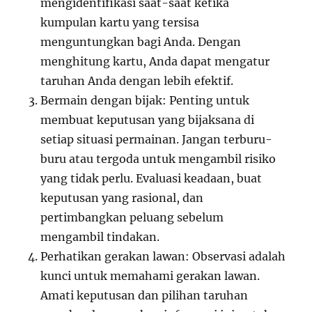
mengidentifikasi saat-saat ketika
kumpulan kartu yang tersisa
menguntungkan bagi Anda. Dengan
menghitung kartu, Anda dapat mengatur
taruhan Anda dengan lebih efektif.
Bermain dengan bijak: Penting untuk
membuat keputusan yang bijaksana di
setiap situasi permainan. Jangan terburu-
buru atau tergoda untuk mengambil risiko
yang tidak perlu. Evaluasi keadaan, buat
keputusan yang rasional, dan
pertimbangkan peluang sebelum
mengambil tindakan.
Perhatikan gerakan lawan: Observasi adalah
kunci untuk memahami gerakan lawan.
Amati keputusan dan pilihan taruhan