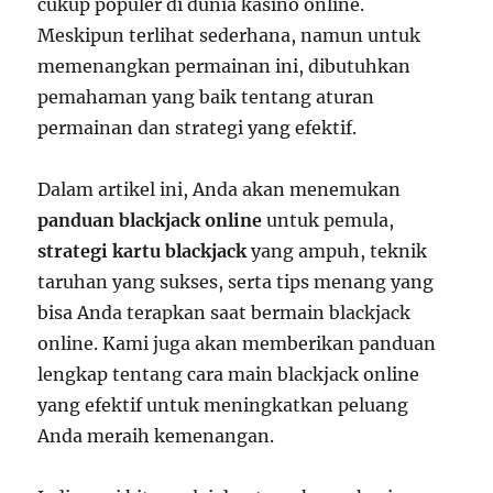
cukup populer di dunia kasino online.
Meskipun terlihat sederhana, namun untuk
memenangkan permainan ini, dibutuhkan
pemahaman yang baik tentang aturan
permainan dan strategi yang efektif.
Dalam artikel ini, Anda akan menemukan
panduan blackjack online
untuk pemula,
strategi kartu blackjack
yang ampuh, teknik
taruhan yang sukses, serta tips menang yang
bisa Anda terapkan saat bermain blackjack
online. Kami juga akan memberikan panduan
lengkap tentang cara main blackjack online
yang efektif untuk meningkatkan peluang
Anda meraih kemenangan.