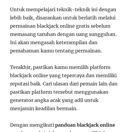
Untuk mempelajari teknik-teknik ini dengan
lebih baik, disarankan untuk berlatih melalui
permainan blackjack online gratis sebelum
memasang taruhan dengan uang sungguhan.
Ini akan mengasah keterampilan dan
pemahaman kamu tentang permainan.
Terakhir, pastikan kamu memilih platform
blackjack online yang tepercaya dan memiliki
reputasi baik. Cari ulasan dari pemain lain dan
pastikan platform tersebut menggunakan
generator angka acak yang adil untuk
menjamin keadilan bermain.
Dengan mengikuti
panduan blackjack online