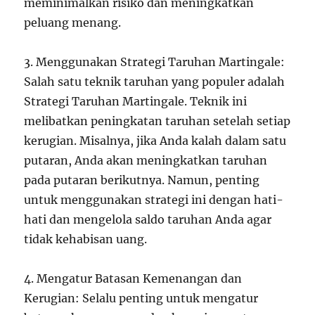
meminimalkan risiko dan meningkatkan
peluang menang.
3. Menggunakan Strategi Taruhan Martingale:
Salah satu teknik taruhan yang populer adalah
Strategi Taruhan Martingale. Teknik ini
melibatkan peningkatan taruhan setelah setiap
kerugian. Misalnya, jika Anda kalah dalam satu
putaran, Anda akan meningkatkan taruhan
pada putaran berikutnya. Namun, penting
untuk menggunakan strategi ini dengan hati-
hati dan mengelola saldo taruhan Anda agar
tidak kehabisan uang.
4. Mengatur Batasan Kemenangan dan
Kerugian: Selalu penting untuk mengatur