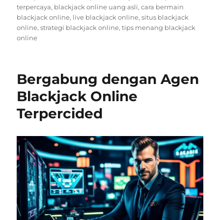
s
t
g
terpercaya
,
blackjack online uang asli
,
cara bermain
t
e
s
blackjack online
,
live blackjack online
,
situs blackjack
e
g
online
,
strategi blackjack online
,
tips menang blackjack
d
o
online
o
r
n
i
e
Bergabung dengan Agen
s
Blackjack Online
Terpercided