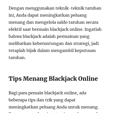
Dengan menggunakan teknik-teknik taruhan
ini, Anda dapat meningkatkan peluang
menang dan mengelola saldo taruhan secara
efektif saat bermain blackjack online. Ingatlah
bahwa blackjack adalah permainan yang
melibatkan keberuntungan dan strategi, jadi
tetaplah bijak dalam mengambil keputusan
taruhan.
Tips Menang Blackjack Online
Bagi para pemain blackjack online, ada
beberapa tips dan trik yang dapat
meningkatkan peluang Anda untuk menang.