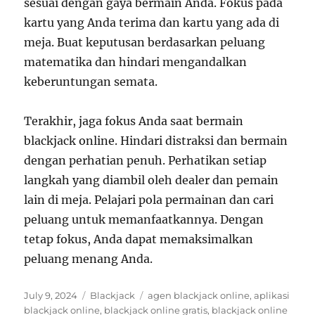
sesuai dengan gaya bermain Anda. Fokus pada
kartu yang Anda terima dan kartu yang ada di
meja. Buat keputusan berdasarkan peluang
matematika dan hindari mengandalkan
keberuntungan semata.
Terakhir, jaga fokus Anda saat bermain
blackjack online. Hindari distraksi dan bermain
dengan perhatian penuh. Perhatikan setiap
langkah yang diambil oleh dealer dan pemain
lain di meja. Pelajari pola permainan dan cari
peluang untuk memanfaatkannya. Dengan
tetap fokus, Anda dapat memaksimalkan
peluang menang Anda.
P
C
T
July 9, 2024
Blackjack
agen blackjack online
,
aplikasi
o
a
a
blackjack online
,
blackjack online gratis
,
blackjack online