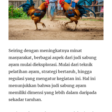
Seiring dengan meningkatnya minat
masyarakat, berbagai aspek dari judi sabung
ayam mulai dieksplorasi. Mulai dari teknik
pelatihan ayam, strategi bertaruh, hingga
regulasi yang mengatur kegiatan ini. Hal ini
menunjukkan bahwa judi sabung ayam
memiliki dimensi yang lebih dalam daripada
sekadar taruhan.