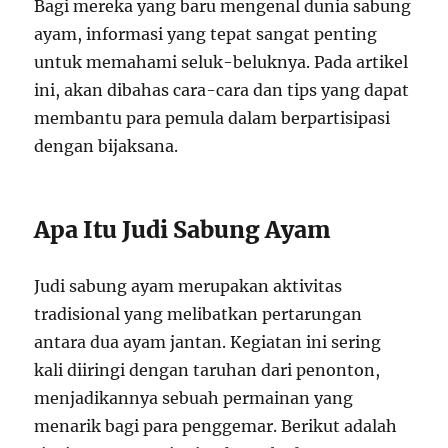
Bagi mereka yang baru mengenal dunia sabung
ayam, informasi yang tepat sangat penting
untuk memahami seluk-beluknya. Pada artikel
ini, akan dibahas cara-cara dan tips yang dapat
membantu para pemula dalam berpartisipasi
dengan bijaksana.
Apa Itu Judi Sabung Ayam
Judi sabung ayam merupakan aktivitas
tradisional yang melibatkan pertarungan
antara dua ayam jantan. Kegiatan ini sering
kali diiringi dengan taruhan dari penonton,
menjadikannya sebuah permainan yang
menarik bagi para penggemar. Berikut adalah