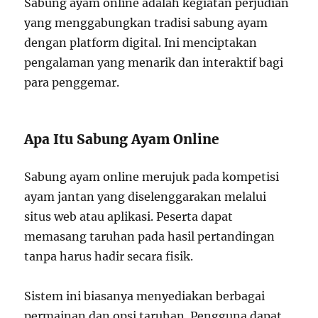
Sabung ayam online adalah kegiatan perjudian
yang menggabungkan tradisi sabung ayam
dengan platform digital. Ini menciptakan
pengalaman yang menarik dan interaktif bagi
para penggemar.
Apa Itu Sabung Ayam Online
Sabung ayam online merujuk pada kompetisi
ayam jantan yang diselenggarakan melalui
situs web atau aplikasi. Peserta dapat
memasang taruhan pada hasil pertandingan
tanpa harus hadir secara fisik.
Sistem ini biasanya menyediakan berbagai
permainan dan opsi taruhan. Pengguna dapat