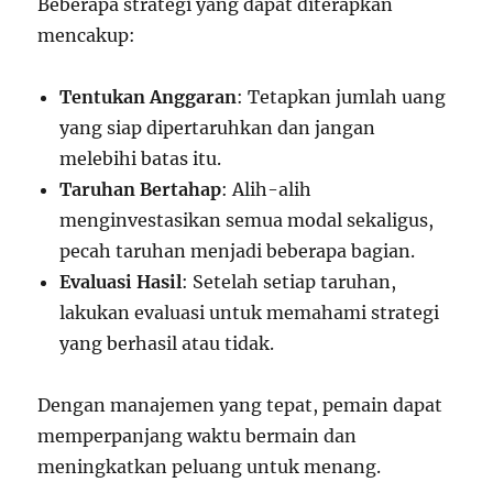
Beberapa strategi yang dapat diterapkan
mencakup:
Tentukan Anggaran
: Tetapkan jumlah uang
yang siap dipertaruhkan dan jangan
melebihi batas itu.
Taruhan Bertahap
: Alih-alih
menginvestasikan semua modal sekaligus,
pecah taruhan menjadi beberapa bagian.
Evaluasi Hasil
: Setelah setiap taruhan,
lakukan evaluasi untuk memahami strategi
yang berhasil atau tidak.
Dengan manajemen yang tepat, pemain dapat
memperpanjang waktu bermain dan
meningkatkan peluang untuk menang.