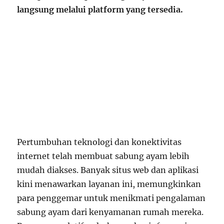
langsung melalui platform yang tersedia.
Pertumbuhan teknologi dan konektivitas
internet telah membuat sabung ayam lebih
mudah diakses. Banyak situs web dan aplikasi
kini menawarkan layanan ini, memungkinkan
para penggemar untuk menikmati pengalaman
sabung ayam dari kenyamanan rumah mereka.