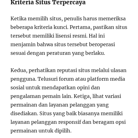
Kriteria Situs Terpercaya
Ketika memilih situs, penulis harus memeriksa
beberapa kriteria kunci. Pertama, pastikan situs
tersebut memiliki lisensi resmi. Hal ini
menjamin bahwa situs tersebut beroperasi
sesuai dengan peraturan yang berlaku.
Kedua, perhatikan reputasi situs melalui ulasan
pengguna. Telusuri forum atau platform media
sosial untuk mendapatkan opini dan
pengalaman pemain lain. Ketiga, lihat variasi
permainan dan layanan pelanggan yang
disediakan. Situs yang baik biasanya memiliki
layanan pelanggan responsif dan beragam opsi
permainan untuk dipilih.