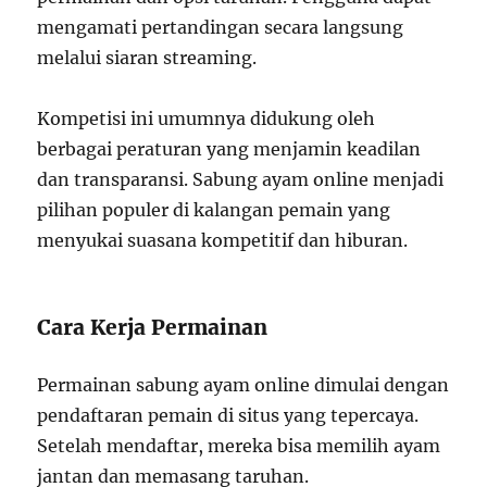
mengamati pertandingan secara langsung
melalui siaran streaming.
Kompetisi ini umumnya didukung oleh
berbagai peraturan yang menjamin keadilan
dan transparansi. Sabung ayam online menjadi
pilihan populer di kalangan pemain yang
menyukai suasana kompetitif dan hiburan.
Cara Kerja Permainan
Permainan sabung ayam online dimulai dengan
pendaftaran pemain di situs yang tepercaya.
Setelah mendaftar, mereka bisa memilih ayam
jantan dan memasang taruhan.