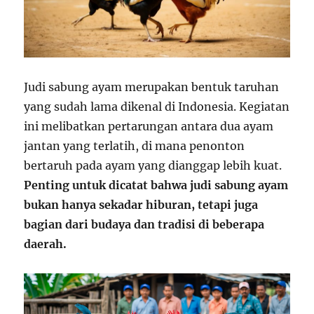
Judi sabung ayam merupakan bentuk taruhan
yang sudah lama dikenal di Indonesia. Kegiatan
ini melibatkan pertarungan antara dua ayam
jantan yang terlatih, di mana penonton
bertaruh pada ayam yang dianggap lebih kuat.
Penting untuk dicatat bahwa judi sabung ayam
bukan hanya sekadar hiburan, tetapi juga
bagian dari budaya dan tradisi di beberapa
daerah.