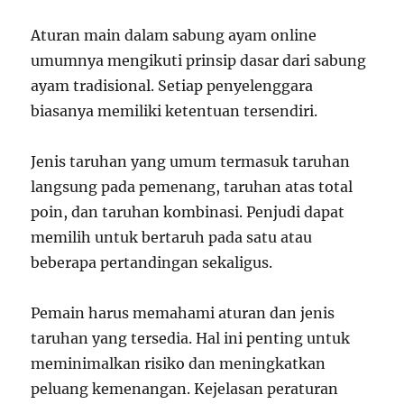
Aturan main dalam sabung ayam online
umumnya mengikuti prinsip dasar dari sabung
ayam tradisional. Setiap penyelenggara
biasanya memiliki ketentuan tersendiri.
Jenis taruhan yang umum termasuk taruhan
langsung pada pemenang, taruhan atas total
poin, dan taruhan kombinasi. Penjudi dapat
memilih untuk bertaruh pada satu atau
beberapa pertandingan sekaligus.
Pemain harus memahami aturan dan jenis
taruhan yang tersedia. Hal ini penting untuk
meminimalkan risiko dan meningkatkan
peluang kemenangan. Kejelasan peraturan