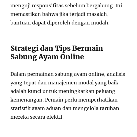
menguji responsifitas sebelum bergabung. Ini
memastikan bahwa jika terjadi masalah,
bantuan dapat diperoleh dengan mudah.
Strategi dan Tips Bermain
Sabung Ayam Online
Dalam permainan sabung ayam online, analisis
yang tepat dan manajemen modal yang baik
adalah kunci untuk meningkatkan peluang
kemenangan. Pemain perlu memperhatikan
statistik ayam aduan dan mengelola taruhan
mereka secara efektif.