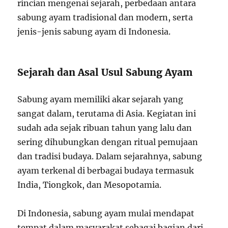
rincian mengenai sejarah, perbedaan antara
sabung ayam tradisional dan modern, serta
jenis-jenis sabung ayam di Indonesia.
Sejarah dan Asal Usul Sabung Ayam
Sabung ayam memiliki akar sejarah yang
sangat dalam, terutama di Asia. Kegiatan ini
sudah ada sejak ribuan tahun yang lalu dan
sering dihubungkan dengan ritual pemujaan
dan tradisi budaya. Dalam sejarahnya, sabung
ayam terkenal di berbagai budaya termasuk
India, Tiongkok, dan Mesopotamia.
Di Indonesia, sabung ayam mulai mendapat
tempat dalam masyarakat sebagai bagian dari