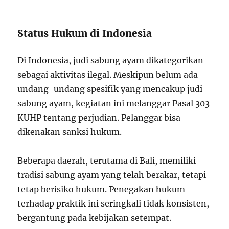
Status Hukum di Indonesia
Di Indonesia, judi sabung ayam dikategorikan
sebagai aktivitas ilegal. Meskipun belum ada
undang-undang spesifik yang mencakup judi
sabung ayam, kegiatan ini melanggar Pasal 303
KUHP tentang perjudian. Pelanggar bisa
dikenakan sanksi hukum.
Beberapa daerah, terutama di Bali, memiliki
tradisi sabung ayam yang telah berakar, tetapi
tetap berisiko hukum. Penegakan hukum
terhadap praktik ini seringkali tidak konsisten,
bergantung pada kebijakan setempat.