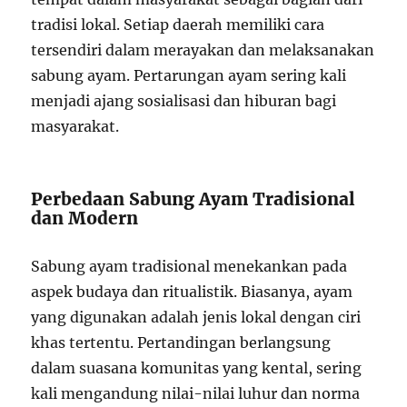
tradisi lokal. Setiap daerah memiliki cara
tersendiri dalam merayakan dan melaksanakan
sabung ayam. Pertarungan ayam sering kali
menjadi ajang sosialisasi dan hiburan bagi
masyarakat.
Perbedaan Sabung Ayam Tradisional
dan Modern
Sabung ayam tradisional menekankan pada
aspek budaya dan ritualistik. Biasanya, ayam
yang digunakan adalah jenis lokal dengan ciri
khas tertentu. Pertandingan berlangsung
dalam suasana komunitas yang kental, sering
kali mengandung nilai-nilai luhur dan norma