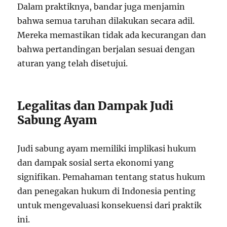
Dalam praktiknya, bandar juga menjamin
bahwa semua taruhan dilakukan secara adil.
Mereka memastikan tidak ada kecurangan dan
bahwa pertandingan berjalan sesuai dengan
aturan yang telah disetujui.
Legalitas dan Dampak Judi
Sabung Ayam
Judi sabung ayam memiliki implikasi hukum
dan dampak sosial serta ekonomi yang
signifikan. Pemahaman tentang status hukum
dan penegakan hukum di Indonesia penting
untuk mengevaluasi konsekuensi dari praktik
ini.