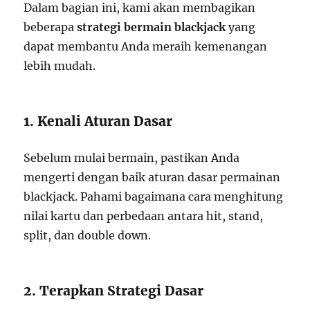
Dalam bagian ini, kami akan membagikan
beberapa
strategi bermain blackjack
yang
dapat membantu Anda meraih kemenangan
lebih mudah.
1. Kenali Aturan Dasar
Sebelum mulai bermain, pastikan Anda
mengerti dengan baik aturan dasar permainan
blackjack. Pahami bagaimana cara menghitung
nilai kartu dan perbedaan antara hit, stand,
split, dan double down.
2. Terapkan Strategi Dasar