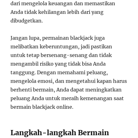
dari mengelola keuangan dan memastikan
Anda tidak kehilangan lebih dari yang
dibudgetkan.
Jangan lupa, permainan blackjack juga
melibatkan keberuntungan, jadi pastikan
untuk tetap bersenang-senang dan tidak
mengambil risiko yang tidak bisa Anda
tanggung. Dengan memahami peluang,
mengelola emosi, dan mengetahui kapan harus
berhenti bermain, Anda dapat meningkatkan
peluang Anda untuk meraih kemenangan saat
bermain blackjack online.
Langkah-langkah Bermain