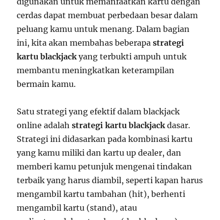
digunakan untuk memanfaatkan kartu dengan
cerdas dapat membuat perbedaan besar dalam
peluang kamu untuk menang. Dalam bagian
ini, kita akan membahas beberapa
strategi
kartu blackjack
yang terbukti ampuh untuk
membantu meningkatkan keterampilan
bermain kamu.
Satu strategi yang efektif dalam blackjack
online adalah
strategi kartu blackjack
dasar.
Strategi ini didasarkan pada kombinasi kartu
yang kamu miliki dan kartu up dealer, dan
memberi kamu petunjuk mengenai tindakan
terbaik yang harus diambil, seperti kapan harus
mengambil kartu tambahan (hit), berhenti
mengambil kartu (stand), atau