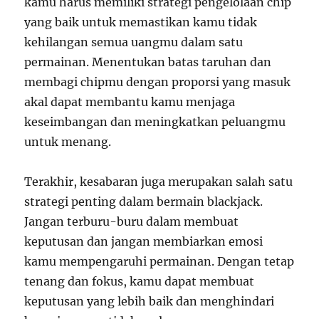
kamu harus memiliki strategi pengelolaan chip
yang baik untuk memastikan kamu tidak
kehilangan semua uangmu dalam satu
permainan. Menentukan batas taruhan dan
membagi chipmu dengan proporsi yang masuk
akal dapat membantu kamu menjaga
keseimbangan dan meningkatkan peluangmu
untuk menang.
Terakhir, kesabaran juga merupakan salah satu
strategi penting dalam bermain blackjack.
Jangan terburu-buru dalam membuat
keputusan dan jangan membiarkan emosi
kamu mempengaruhi permainan. Dengan tetap
tenang dan fokus, kamu dapat membuat
keputusan yang lebih baik dan menghindari