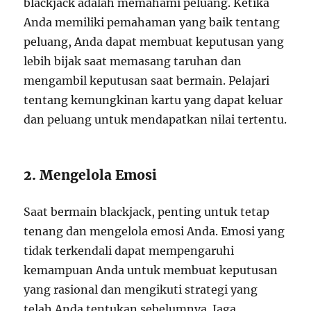
blackjack adalah memahami peluang. Ketika
Anda memiliki pemahaman yang baik tentang
peluang, Anda dapat membuat keputusan yang
lebih bijak saat memasang taruhan dan
mengambil keputusan saat bermain. Pelajari
tentang kemungkinan kartu yang dapat keluar
dan peluang untuk mendapatkan nilai tertentu.
2. Mengelola Emosi
Saat bermain blackjack, penting untuk tetap
tenang dan mengelola emosi Anda. Emosi yang
tidak terkendali dapat mempengaruhi
kemampuan Anda untuk membuat keputusan
yang rasional dan mengikuti strategi yang
telah Anda tentukan sebelumnya. Jaga