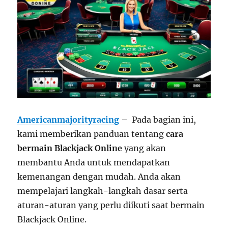
Americanmajorityracing
– Pada bagian ini,
kami memberikan panduan tentang
cara
bermain Blackjack Online
yang akan
membantu Anda untuk mendapatkan
kemenangan dengan mudah. Anda akan
mempelajari langkah-langkah dasar serta
aturan-aturan yang perlu diikuti saat bermain
Blackjack Online.