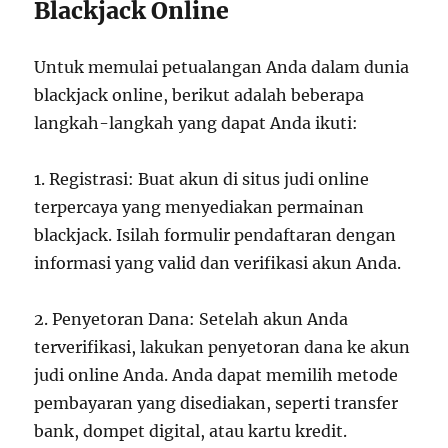
Blackjack Online
Untuk memulai petualangan Anda dalam dunia
blackjack online, berikut adalah beberapa
langkah-langkah yang dapat Anda ikuti:
1. Registrasi: Buat akun di situs judi online
terpercaya yang menyediakan permainan
blackjack. Isilah formulir pendaftaran dengan
informasi yang valid dan verifikasi akun Anda.
2. Penyetoran Dana: Setelah akun Anda
terverifikasi, lakukan penyetoran dana ke akun
judi online Anda. Anda dapat memilih metode
pembayaran yang disediakan, seperti transfer
bank, dompet digital, atau kartu kredit.