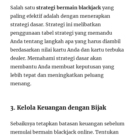
Salah satu
strategi bermain blackjack
yang
paling efektif adalah dengan menerapkan
strategi dasar. Strategi ini melibatkan
penggunaan tabel strategi yang memandu
Anda tentang langkah apa yang harus diambil
berdasarkan nilai kartu Anda dan kartu terbuka
dealer. Memahami strategi dasar akan
membantu Anda membuat keputusan yang
lebih tepat dan meningkatkan peluang
menang.
3. Kelola Keuangan dengan Bijak
Sebaiknya tetapkan batasan keuangan sebelum
memulai bermain blackjack online. Tentukan