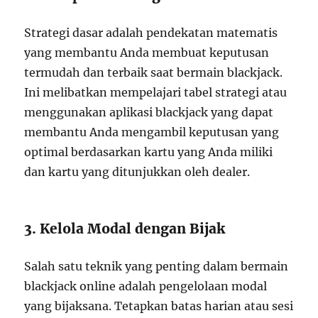
Strategi dasar adalah pendekatan matematis
yang membantu Anda membuat keputusan
termudah dan terbaik saat bermain blackjack.
Ini melibatkan mempelajari tabel strategi atau
menggunakan aplikasi blackjack yang dapat
membantu Anda mengambil keputusan yang
optimal berdasarkan kartu yang Anda miliki
dan kartu yang ditunjukkan oleh dealer.
3. Kelola Modal dengan Bijak
Salah satu teknik yang penting dalam bermain
blackjack online adalah pengelolaan modal
yang bijaksana. Tetapkan batas harian atau sesi