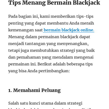
Tips Menang Bermain Blackjack
Pada bagian ini, kami memberikan tips-tips
penting yang dapat membantu Anda meraih
kemenangan saat
bermain
blackjack online
.
Menang dalam permainan blackjack dapat
menjadi tantangan yang menyenangkan,
tetapi juga membutuhkan strategi yang baik
dan pemahaman yang mendalam mengenai
permainan ini. Berikut adalah beberapa tips
yang bisa Anda pertimbangkan:
1. Memahami Peluang
Salah satu kunci utama dalam strategi