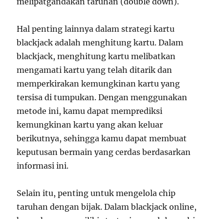
melipatgandakan taruhan (double down).
Hal penting lainnya dalam strategi kartu
blackjack adalah menghitung kartu. Dalam
blackjack, menghitung kartu melibatkan
mengamati kartu yang telah ditarik dan
memperkirakan kemungkinan kartu yang
tersisa di tumpukan. Dengan menggunakan
metode ini, kamu dapat memprediksi
kemungkinan kartu yang akan keluar
berikutnya, sehingga kamu dapat membuat
keputusan bermain yang cerdas berdasarkan
informasi ini.
Selain itu, penting untuk mengelola chip
taruhan dengan bijak. Dalam blackjack online,