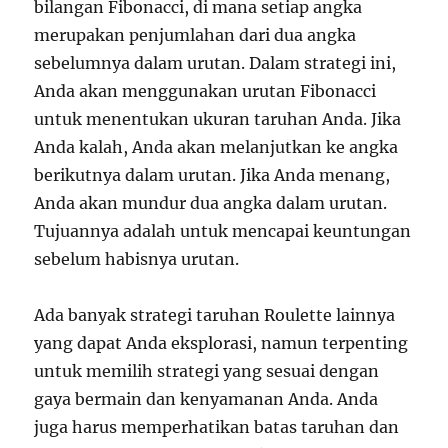
bilangan Fibonacci, di mana setiap angka
merupakan penjumlahan dari dua angka
sebelumnya dalam urutan. Dalam strategi ini,
Anda akan menggunakan urutan Fibonacci
untuk menentukan ukuran taruhan Anda. Jika
Anda kalah, Anda akan melanjutkan ke angka
berikutnya dalam urutan. Jika Anda menang,
Anda akan mundur dua angka dalam urutan.
Tujuannya adalah untuk mencapai keuntungan
sebelum habisnya urutan.
Ada banyak strategi taruhan Roulette lainnya
yang dapat Anda eksplorasi, namun terpenting
untuk memilih strategi yang sesuai dengan
gaya bermain dan kenyamanan Anda. Anda
juga harus memperhatikan batas taruhan dan