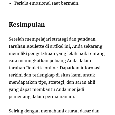
Terlalu emosional saat bermain.
Kesimpulan
Setelah mempelajari strategi dan
panduan
taruhan Roulette
di artikel ini, Anda sekarang
memiliki pengetahuan yang lebih baik tentang
cara meningkatkan peluang Anda dalam
taruhan Roulette online. Dapatkan informasi
terkini dan terlengkap di situs kami untuk
mendapatkan tips, strategi, dan saran ahli
yang dapat membantu Anda menjadi
pemenang dalam permainan ini.
Seiring dengan memahami aturan dasar dan