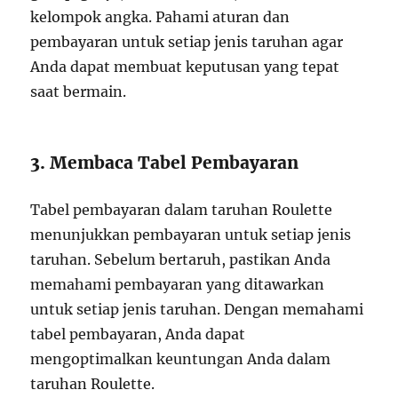
kelompok angka. Pahami aturan dan
pembayaran untuk setiap jenis taruhan agar
Anda dapat membuat keputusan yang tepat
saat bermain.
3. Membaca Tabel Pembayaran
Tabel pembayaran dalam taruhan Roulette
menunjukkan pembayaran untuk setiap jenis
taruhan. Sebelum bertaruh, pastikan Anda
memahami pembayaran yang ditawarkan
untuk setiap jenis taruhan. Dengan memahami
tabel pembayaran, Anda dapat
mengoptimalkan keuntungan Anda dalam
taruhan Roulette.