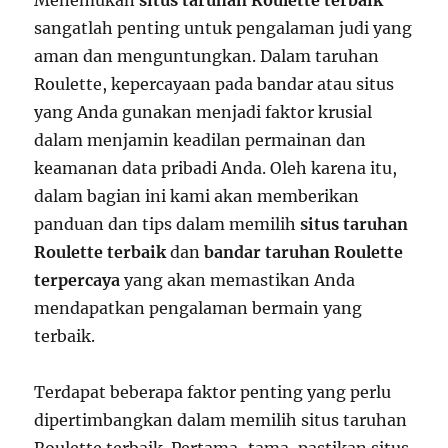
sangatlah penting untuk pengalaman judi yang
aman dan menguntungkan. Dalam taruhan
Roulette, kepercayaan pada bandar atau situs
yang Anda gunakan menjadi faktor krusial
dalam menjamin keadilan permainan dan
keamanan data pribadi Anda. Oleh karena itu,
dalam bagian ini kami akan memberikan
panduan dan tips dalam memilih
situs taruhan
Roulette terbaik
dan
bandar taruhan Roulette
terpercaya
yang akan memastikan Anda
mendapatkan pengalaman bermain yang
terbaik.
Terdapat beberapa faktor penting yang perlu
dipertimbangkan dalam memilih situs taruhan
Roulette terbaik. Pertama-tama, pastikan situs