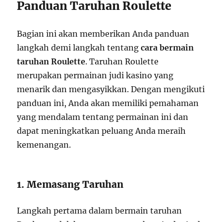
Panduan Taruhan Roulette
Bagian ini akan memberikan Anda panduan
langkah demi langkah tentang
cara bermain
taruhan Roulette
. Taruhan Roulette
merupakan permainan judi kasino yang
menarik dan mengasyikkan. Dengan mengikuti
panduan ini, Anda akan memiliki pemahaman
yang mendalam tentang permainan ini dan
dapat meningkatkan peluang Anda meraih
kemenangan.
1. Memasang Taruhan
Langkah pertama dalam bermain taruhan