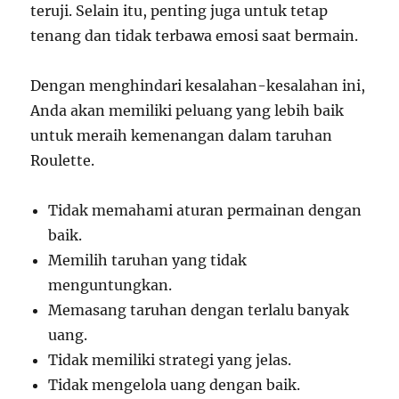
teruji. Selain itu, penting juga untuk tetap
tenang dan tidak terbawa emosi saat bermain.
Dengan menghindari kesalahan-kesalahan ini,
Anda akan memiliki peluang yang lebih baik
untuk meraih kemenangan dalam taruhan
Roulette.
Tidak memahami aturan permainan dengan
baik.
Memilih taruhan yang tidak
menguntungkan.
Memasang taruhan dengan terlalu banyak
uang.
Tidak memiliki strategi yang jelas.
Tidak mengelola uang dengan baik.