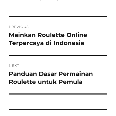
h
t
e
s
o
e
g
r
d
o
o
r
P
n
i
PREVIOUS
e
o
Mainkan Roulette Online
P
s
r
Terpercaya di Indonesia
s
e
t
v
i
n
NEXT
o
Panduan Dasar Permainan
N
a
u
e
Roulette untuk Pemula
s
v
x
p
t
i
o
p
s
g
o
t