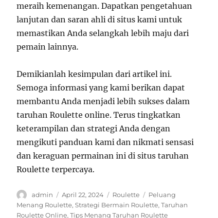
meraih kemenangan. Dapatkan pengetahuan
lanjutan dan saran ahli di situs kami untuk
memastikan Anda selangkah lebih maju dari
pemain lainnya.
Demikianlah kesimpulan dari artikel ini.
Semoga informasi yang kami berikan dapat
membantu Anda menjadi lebih sukses dalam
taruhan Roulette online. Terus tingkatkan
keterampilan dan strategi Anda dengan
mengikuti panduan kami dan nikmati sensasi
dan keraguan permainan ini di situs taruhan
Roulette terpercaya.
A
P
C
T
admin
April 22, 2024
Roulette
Peluang
u
o
a
a
Menang Roulette
,
Strategi Bermain Roulette
,
Taruhan
t
s
t
g
Roulette Online
,
Tips Menang Taruhan Roulette