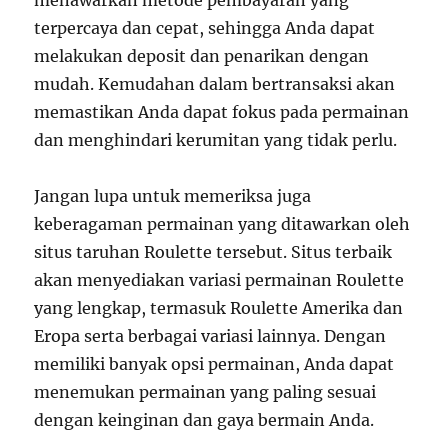
terpercaya dan cepat, sehingga Anda dapat
melakukan deposit dan penarikan dengan
mudah. Kemudahan dalam bertransaksi akan
memastikan Anda dapat fokus pada permainan
dan menghindari kerumitan yang tidak perlu.
Jangan lupa untuk memeriksa juga
keberagaman permainan yang ditawarkan oleh
situs taruhan Roulette tersebut. Situs terbaik
akan menyediakan variasi permainan Roulette
yang lengkap, termasuk Roulette Amerika dan
Eropa serta berbagai variasi lainnya. Dengan
memiliki banyak opsi permainan, Anda dapat
menemukan permainan yang paling sesuai
dengan keinginan dan gaya bermain Anda.