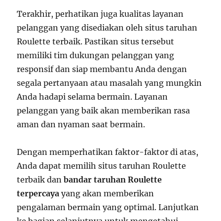
Terakhir, perhatikan juga kualitas layanan
pelanggan yang disediakan oleh situs taruhan
Roulette terbaik. Pastikan situs tersebut
memiliki tim dukungan pelanggan yang
responsif dan siap membantu Anda dengan
segala pertanyaan atau masalah yang mungkin
Anda hadapi selama bermain. Layanan
pelanggan yang baik akan memberikan rasa
aman dan nyaman saat bermain.
Dengan memperhatikan faktor-faktor di atas,
Anda dapat memilih situs taruhan Roulette
terbaik dan
bandar taruhan Roulette
terpercaya
yang akan memberikan
pengalaman bermain yang optimal. Lanjutkan
ke bagian selanjutnya untuk mengetahui