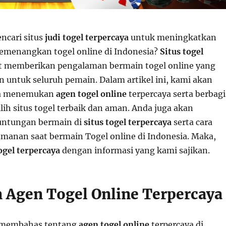
ncari situs
judi togel terpercaya
untuk meningkatkan
emenangkan togel online di Indonesia?
Situs togel
 memberikan pengalaman bermain togel online yang
n untuk seluruh pemain. Dalam artikel ini, kami akan
a menemukan
agen togel online
terpercaya serta berbagi
ih situs togel terbaik dan aman. Anda juga akan
ntungan bermain di
situs togel terpercaya
serta cara
anan saat bermain Togel online di Indonesia. Maka,
togel terpercaya
dengan informasi yang kami sajikan.
Agen Togel Online Terpercaya
n membahas tentang
agen togel online
terpercaya di