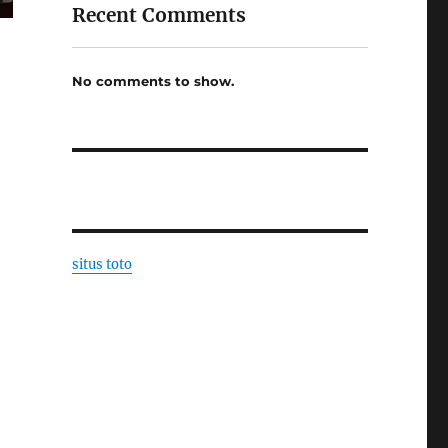
Recent Comments
No comments to show.
situs toto