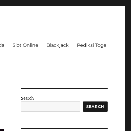
da
Slot Online
Blackjack
Pediksi Togel
Search
SEARCH