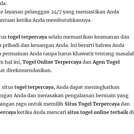
da.
ke layanan pelanggan 24/7 yang memastikan Anda
ntuan ketika Anda membutuhkannya.
itus
togel terpercaya
selalu memastikan keamanan dan
a pribadi dan keuangan Anda. Ini berarti bahwa Anda
a permainan Anda tanpa harus khawatir tentang masala
 hal ini,
Togel Online Terpercaya
dan
Agen Togel
at direkomendasikan.
 situs
togel terpercaya
, Anda dapat meningkatkan
ngan Anda dan merasakan pengalaman bermain yang
, jangan ragu untuk memilih
Situs Togel Terpercaya
dan
percaya
ketika Anda mencari
situs togel online terbaik
di