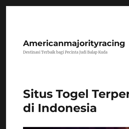
Americanmajorityracing
Destinasi Terbaik bagi Pecinta Judi Balap Kuda
Situs Togel Terp
di Indonesia