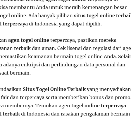
 bisa membantu Anda untuk meraih kemenangan besar
ogel online. Ada banyak pilihan
situs togel online terba
l terpercaya
di Indonesia yang dapat dipilih.
kan
agen togel online
terpercaya, pastikan mereka
anan terbaik dan aman. Cek lisensi dan regulasi dari ag
memastikan keamanan bermain togel online Anda. Selai
ga adanya enkripsi dan perlindungan data personal dan
saat bermain.
ndasikan
Situs Togel Online Terbaik
yang menyediakan
fair dan terpercaya serta memberikan bonus dan promo
ara membernya. Temukan agen
togel online terpercaya
l terbaik
di Indonesia dan rasakan pengalaman bermain