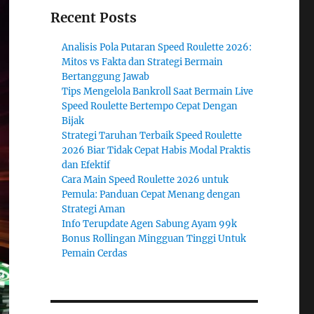
Recent Posts
Analisis Pola Putaran Speed Roulette 2026:
Mitos vs Fakta dan Strategi Bermain
Bertanggung Jawab
Tips Mengelola Bankroll Saat Bermain Live
Speed Roulette Bertempo Cepat Dengan
Bijak
Strategi Taruhan Terbaik Speed Roulette
2026 Biar Tidak Cepat Habis Modal Praktis
dan Efektif
Cara Main Speed Roulette 2026 untuk
Pemula: Panduan Cepat Menang dengan
Strategi Aman
Info Terupdate Agen Sabung Ayam 99k
Bonus Rollingan Mingguan Tinggi Untuk
Pemain Cerdas