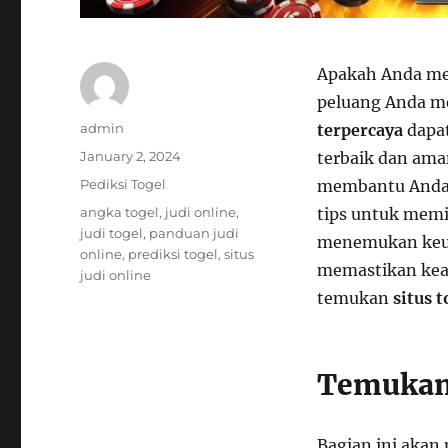
Apakah Anda me
peluang Anda m
Author
admin
terpercaya
dapat
Posted
January 2, 2024
terbaik dan ama
on
Categories
Pediksi Togel
membantu And
Tags
angka togel
,
judi online
,
tips untuk memil
judi togel
,
panduan judi
menemukan keu
online
,
prediksi togel
,
situs
memastikan keam
judi online
temukan
situs 
Temukan 
Bagian ini aka