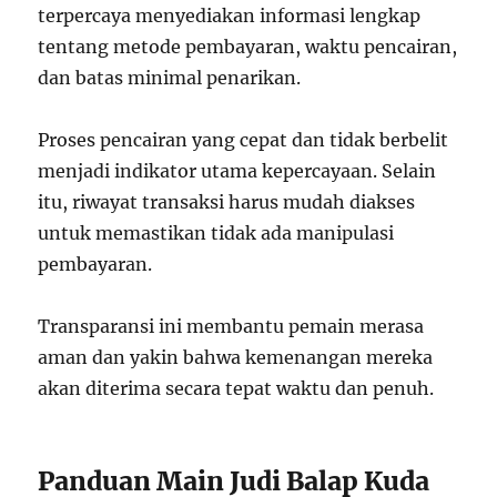
terpercaya menyediakan informasi lengkap
tentang metode pembayaran, waktu pencairan,
dan batas minimal penarikan.
Proses pencairan yang cepat dan tidak berbelit
menjadi indikator utama kepercayaan. Selain
itu, riwayat transaksi harus mudah diakses
untuk memastikan tidak ada manipulasi
pembayaran.
Transparansi ini membantu pemain merasa
aman dan yakin bahwa kemenangan mereka
akan diterima secara tepat waktu dan penuh.
Panduan Main Judi Balap Kuda