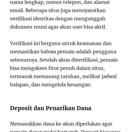
nama lengkap, nomor telepon, dan alamat
email. Beberapa situs juga mensyaratkan
verifikasi identitas dengan mengunggah
dokumen resmi agar akun user bisa aktif.
Verifikasi ini berguna untuk keamanan dan
memastikan bahwa pemain adalah pengguna
sebenarnya. Setelah akun diverifikasi, pemain
bisa mengakses fitur penuh dalam situs,
termasuk memasang taruhan, melihat jadwal
balapan, dan mengelola keuangan.
Deposit dan Penarikan Dana
Memasukkan dana ke akun diperlukan agar
pemain dapat mulai bertaruh. Deposit biasanya