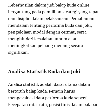
Keberhasilan dalam judi balap kuda online
bergantung pada pemilihan strategi yang tepat
dan disiplin dalam pelaksanaan. Pemahaman
mendalam tentang performa kuda dan joki,
pengelolaan modal dengan cermat, serta
menghindari kesalahan umum akan
meningkatkan peluang menang secara
signifikan.
Analisa Statistik Kuda dan Joki
Analisa statistik adalah dasar utama dalam
bertaruh balap kuda. Pemain harus
mengevaluasi data performa kuda seperti
kecepatan rata-rata, posisi finis dalam balapan