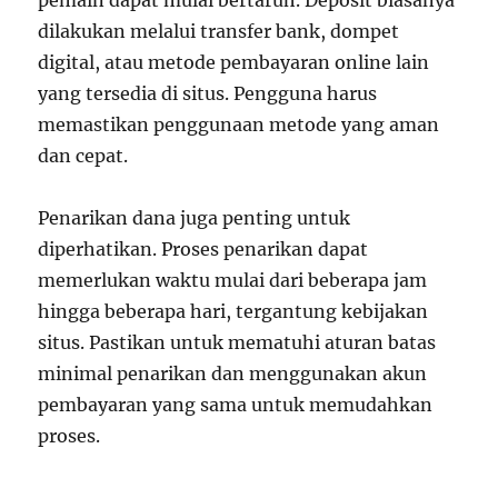
dilakukan melalui transfer bank, dompet
digital, atau metode pembayaran online lain
yang tersedia di situs. Pengguna harus
memastikan penggunaan metode yang aman
dan cepat.
Penarikan dana juga penting untuk
diperhatikan. Proses penarikan dapat
memerlukan waktu mulai dari beberapa jam
hingga beberapa hari, tergantung kebijakan
situs. Pastikan untuk mematuhi aturan batas
minimal penarikan dan menggunakan akun
pembayaran yang sama untuk memudahkan
proses.