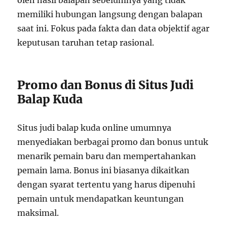
memiliki hubungan langsung dengan balapan
saat ini. Fokus pada fakta dan data objektif agar
keputusan taruhan tetap rasional.
Promo dan Bonus di Situs Judi
Balap Kuda
Situs judi balap kuda online umumnya
menyediakan berbagai promo dan bonus untuk
menarik pemain baru dan mempertahankan
pemain lama. Bonus ini biasanya dikaitkan
dengan syarat tertentu yang harus dipenuhi
pemain untuk mendapatkan keuntungan
maksimal.