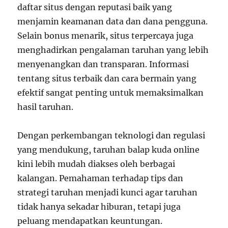
daftar situs dengan reputasi baik yang
menjamin keamanan data dan dana pengguna.
Selain bonus menarik, situs terpercaya juga
menghadirkan pengalaman taruhan yang lebih
menyenangkan dan transparan. Informasi
tentang situs terbaik dan cara bermain yang
efektif sangat penting untuk memaksimalkan
hasil taruhan.
Dengan perkembangan teknologi dan regulasi
yang mendukung, taruhan balap kuda online
kini lebih mudah diakses oleh berbagai
kalangan. Pemahaman terhadap tips dan
strategi taruhan menjadi kunci agar taruhan
tidak hanya sekadar hiburan, tetapi juga
peluang mendapatkan keuntungan.