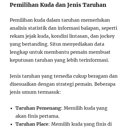
Pemilihan Kuda dan Jenis Taruhan
Pemilihan kuda dalam taruhan memerlukan
analisis statistik dan informasi balapan, seperti
rekam jejak kuda, kondisi lintasan, dan jockey
yang bertanding. Situs menyediakan data
lengkap untuk membantu pemain membuat
keputusan taruhan yang lebih terinformasi.
Jenis taruhan yang tersedia cukup beragam dan
disesuaikan dengan strategi pemain. Beberapa
jenis umum termasuk:
Taruhan Pemenang
: Memilih kuda yang
akan finis pertama.
Taruhan Place
: Memilih kuda yang finis di