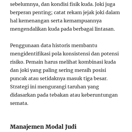
sebelumnya, dan kondisi fisik kuda. Joki juga
berperan penting; catat rekam jejak joki dalam
hal kemenangan serta kemampuannya
mengendalikan kuda pada berbagai lintasan.
Penggunaan data historis membantu
mengidentifikasi pola konsistensi dan potensi
risiko. Pemain harus melihat kombinasi kuda
dan joki yang paling sering meraih posisi
puncak atau setidaknya masuk tiga besar.
Strategi ini mengurangi taruhan yang
didasarkan pada tebakan atau keberuntungan
semata.
Manajemen Modal Judi