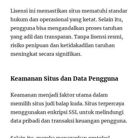
Lisensi ini memastikan situs mematuhi standar
hukum dan operasional yang ketat. Selain itu,
pengguna bisa mengandalkan proses taruhan
yang adil dan transparan. Tanpa lisensi resmi,
risiko penipuan dan ketidakadilan taruhan
meningkat secara signifikan.
Keamanan Situs dan Data Pengguna
Keamanan menjadi faktor utama dalam
memilih situs judi balap kuda. Situs terpercaya
menggunakan enkripsi SSL untuk melindungi
data pribadi dan transaksi keuangan pengguna.
Selain itu, mereka menerapkan protokol