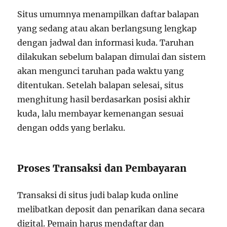
Situs umumnya menampilkan daftar balapan
yang sedang atau akan berlangsung lengkap
dengan jadwal dan informasi kuda. Taruhan
dilakukan sebelum balapan dimulai dan sistem
akan mengunci taruhan pada waktu yang
ditentukan. Setelah balapan selesai, situs
menghitung hasil berdasarkan posisi akhir
kuda, lalu membayar kemenangan sesuai
dengan odds yang berlaku.
Proses Transaksi dan Pembayaran
Transaksi di situs judi balap kuda online
melibatkan deposit dan penarikan dana secara
digital. Pemain harus mendaftar dan