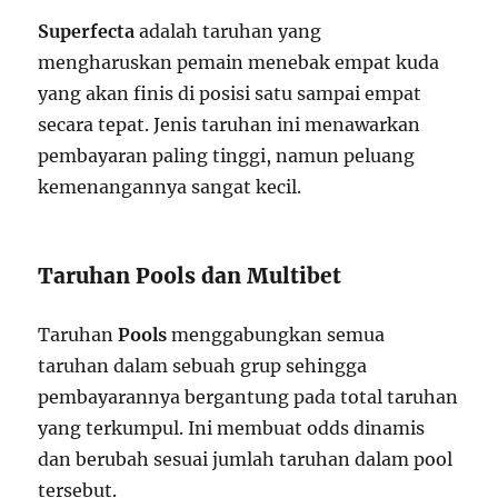
Superfecta
adalah taruhan yang
mengharuskan pemain menebak empat kuda
yang akan finis di posisi satu sampai empat
secara tepat. Jenis taruhan ini menawarkan
pembayaran paling tinggi, namun peluang
kemenangannya sangat kecil.
Taruhan Pools dan Multibet
Taruhan
Pools
menggabungkan semua
taruhan dalam sebuah grup sehingga
pembayarannya bergantung pada total taruhan
yang terkumpul. Ini membuat odds dinamis
dan berubah sesuai jumlah taruhan dalam pool
tersebut.