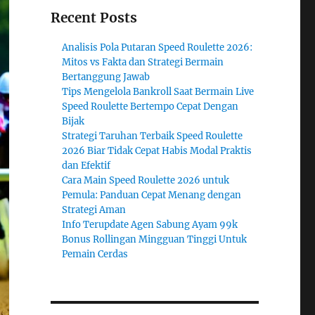
Recent Posts
Analisis Pola Putaran Speed Roulette 2026:
Mitos vs Fakta dan Strategi Bermain
Bertanggung Jawab
Tips Mengelola Bankroll Saat Bermain Live
Speed Roulette Bertempo Cepat Dengan
Bijak
Strategi Taruhan Terbaik Speed Roulette
2026 Biar Tidak Cepat Habis Modal Praktis
dan Efektif
Cara Main Speed Roulette 2026 untuk
Pemula: Panduan Cepat Menang dengan
Strategi Aman
Info Terupdate Agen Sabung Ayam 99k
Bonus Rollingan Mingguan Tinggi Untuk
Pemain Cerdas