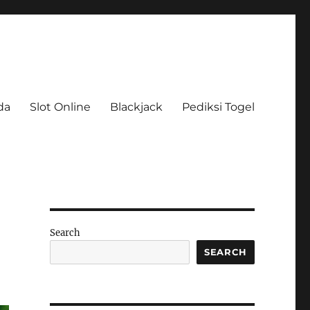
da
Slot Online
Blackjack
Pediksi Togel
Search
SEARCH