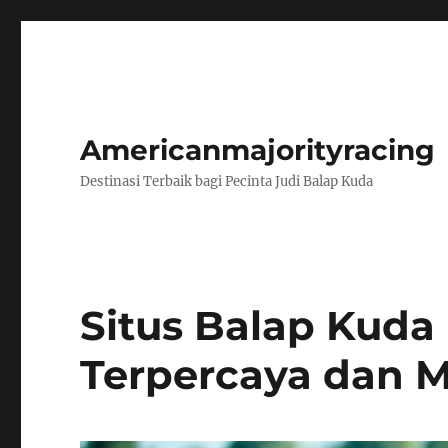
Americanmajorityracing
Destinasi Terbaik bagi Pecinta Judi Balap Kuda
Situs Balap Kuda
Terpercaya dan