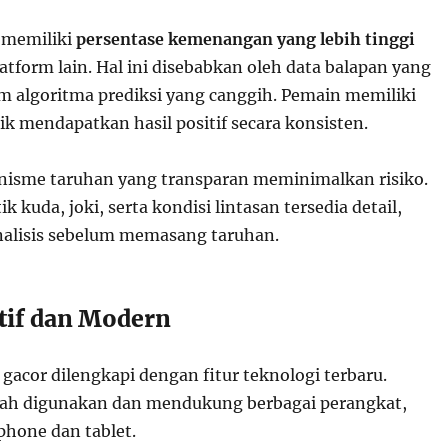
l memiliki
persentase kemenangan yang lebih tinggi
tform lain. Hal ini disebabkan oleh data balapan yang
em algoritma prediksi yang canggih. Pemain memiliki
ik mendapatkan hasil positif secara konsisten.
anisme taruhan yang transparan meminimalkan risiko.
ik kuda, joki, serta kondisi lintasan tersedia detail,
lisis sebelum memasang taruhan.
atif dan Modern
 gacor dilengkapi dengan fitur teknologi terbaru.
h digunakan dan mendukung berbagai perangkat,
hone dan tablet.