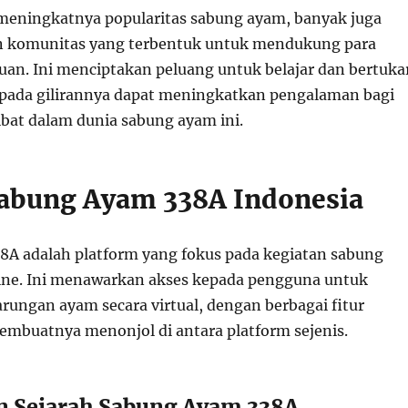
meningkatnya popularitas sabung ayam, banyak juga
n komunitas yang terbentuk untuk mendukung para
uan. Ini menciptakan peluang untuk belajar dan bertuka
 pada gilirannya dapat meningkatkan pengalaman bagi
ibat dalam dunia sabung ayam ini.
Sabung Ayam 338A Indonesia
A adalah platform yang fokus pada kegiatan sabung
ine. Ini menawarkan akses kepada pengguna untuk
rungan ayam secara virtual, dengan berbagai fitur
mbuatnya menonjol di antara platform sejenis.
an Sejarah Sabung Ayam 338A