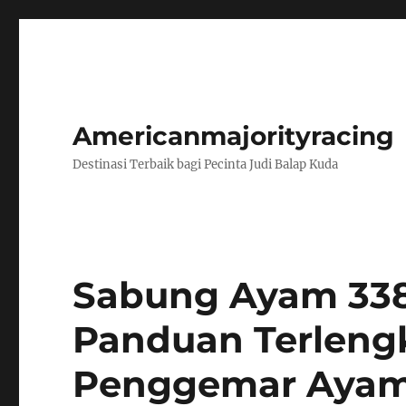
Americanmajorityracing
Destinasi Terbaik bagi Pecinta Judi Balap Kuda
Sabung Ayam 338
Panduan Terleng
Penggemar Aya