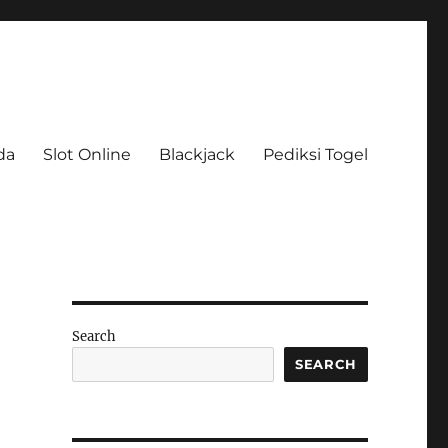
da
Slot Online
Blackjack
Pediksi Togel
Search
SEARCH