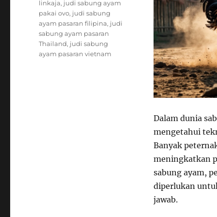
linkaja
,
judi sabung ayam
pakai ovo
,
judi sabung
ayam pasaran filipina
,
judi
sabung ayam pasaran
Thailand
,
judi sabung
ayam pasaran vietnam
Dalam dunia sa
mengetahui tekn
Banyak peternak
meningkatkan pe
sabung ayam, pe
diperlukan untu
jawab.