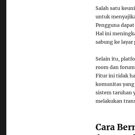
Salah satu keu
untuk menyajika
Pengguna dapat
Hal ini mening
sabung ke layar
Selain itu, platf
room dan forum 
Fitur ini tida
komunitas yang
sistem taruhan 
melakukan trans
Cara Be