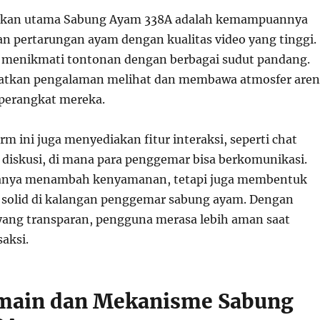
nikan utama Sabung Ayam 338A adalah kemampuannya
n pertarungan ayam dengan kualitas video yang tinggi.
 menikmati tontonan dengan berbagai sudut pandang.
katkan pengalaman melihat dan membawa atmosfer aren
 perangkat mereka.
orm ini juga menyediakan fitur interaksi, seperti chat
diskusi, di mana para penggemar bisa berkomunikasi.
k hanya menambah kenyamanan, tetapi juga membentuk
 solid di kalangan penggemar sabung ayam. Dengan
yang transparan, pengguna merasa lebih aman saat
aksi.
rmain dan Mekanisme Sabung