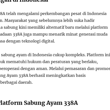
8A telah mengalami perkembangan pesat di Indonesia
an. Masyarakat yang sebelumnya lebih suka hadir
a sabung kini memiliki alternatif baru melalui platform
eradaan 338A juga mampu menarik minat generasi muda
asa dengan teknologi digital.
r sabung ayam di Indonesia cukup kompleks. Platform ini
uk mematuhi hukum dan peraturan yang berlaku,
beroperasi dengan aman. Melalui pemasaran dan promos
ung Ayam 338A berhasil meningkatkan basis
berbagai daerah.
Platform Sabung Ayam 338A