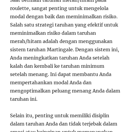
roulette, sangat penting untuk mengelola
modal dengan baik dan meminimalkan risiko.
Salah satu strategi taruhan yang efektif untuk
meminimalkan risiko dalam taruhan
merah/hitam adalah dengan menggunakan
sistem taruhan Martingale. Dengan sistem ini,
Anda meningkatkan taruhan Anda setelah
kalah dan kembali ke taruhan minimum
setelah menang. Ini dapat membantu Anda
mempertahankan modal Anda dan
mengoptimalkan peluang menang Anda dalam
taruhan ini.
Selain itu, penting untuk memiliki disiplin
dalam taruhan Anda dan tidak terjebak dalam
emosi atau keinginan untuk memenangkan