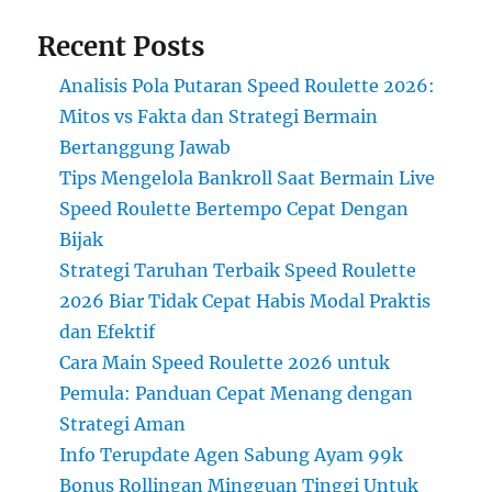
Recent Posts
Analisis Pola Putaran Speed Roulette 2026:
Mitos vs Fakta dan Strategi Bermain
Bertanggung Jawab
Tips Mengelola Bankroll Saat Bermain Live
Speed Roulette Bertempo Cepat Dengan
Bijak
Strategi Taruhan Terbaik Speed Roulette
2026 Biar Tidak Cepat Habis Modal Praktis
dan Efektif
Cara Main Speed Roulette 2026 untuk
Pemula: Panduan Cepat Menang dengan
Strategi Aman
Info Terupdate Agen Sabung Ayam 99k
Bonus Rollingan Mingguan Tinggi Untuk