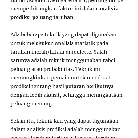
memperhitungkan faktor ini dalam
analisis
prediksi
peluang taruhan
.
Ada beberapa teknik yang dapat digunakan
untuk melakukan analisis statistik pada
taruhan merah/hitam di roulette. Salah
satunya adalah teknik menggunakan tabel
peluang atau probabilitas. Teknik ini
memungkinkan pemain untuk membuat
prediksi tentang hasil
putaran berikutnya
dengan lebih akurat, sehingga meningkatkan
peluang menang.
Selain itu, teknik lain yang dapat digunakan
dalam analisis prediksi adalah menggunakan
strategi taruhan tertentu. Strategi taruhan