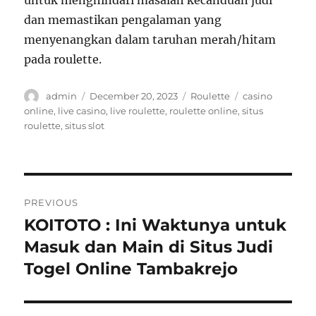
dan memastikan pengalaman yang
menyenangkan dalam taruhan merah/hitam
pada roulette.
A
P
C
T
admin
December 20, 2023
Roulette
casino
u
o
a
a
online
,
live casino
,
live roulette
,
roulette online
,
situs
t
s
t
g
roulette
,
situs slot
h
t
e
s
o
e
g
r
d
o
o
r
P
n
i
PREVIOUS
e
o
KOITOTO : Ini Waktunya untuk
P
s
r
Masuk dan Main di Situs Judi
s
e
Togel Online Tambakrejo
t
v
i
n