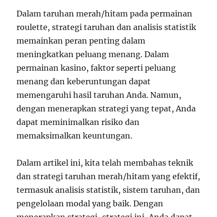
Dalam taruhan merah/hitam pada permainan
roulette, strategi taruhan dan analisis statistik
memainkan peran penting dalam
meningkatkan peluang menang. Dalam
permainan kasino, faktor seperti peluang
menang dan keberuntungan dapat
memengaruhi hasil taruhan Anda. Namun,
dengan menerapkan strategi yang tepat, Anda
dapat meminimalkan risiko dan
memaksimalkan keuntungan.
Dalam artikel ini, kita telah membahas teknik
dan strategi taruhan merah/hitam yang efektif,
termasuk analisis statistik, sistem taruhan, dan
pengelolaan modal yang baik. Dengan
menerapkan strategi-strategi ini, Anda dapat