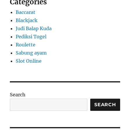
Categories
Baccarat
Blackjack
Judi Balap Kuda
Pediksi Togel
Roulette
Sabung ayam
Slot Online
Search
SEARCH