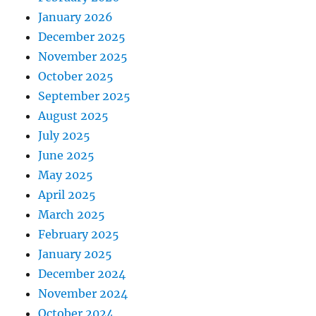
January 2026
December 2025
November 2025
October 2025
September 2025
August 2025
July 2025
June 2025
May 2025
April 2025
March 2025
February 2025
January 2025
December 2024
November 2024
October 2024