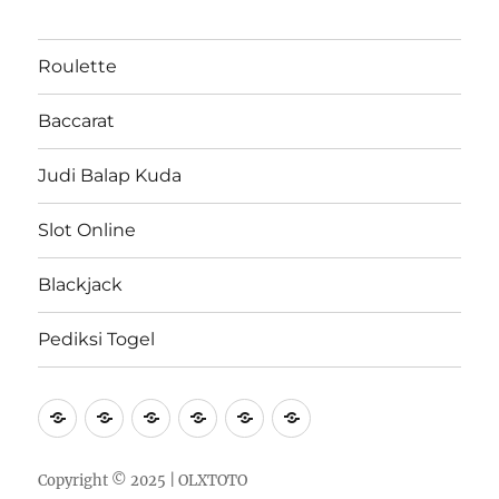
Roulette
Baccarat
Judi Balap Kuda
Slot Online
Blackjack
Pediksi Togel
Roulette
Baccarat
Judi
Slot
Blackjack
Pediksi
Balap
Online
Togel
Kuda
Copyright © 2025 |
OLXTOTO