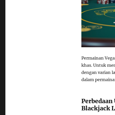
Permainan Vegas
khas. Untuk me
dengan varian l
dalam permaina
Perbedaan 
Blackjack 