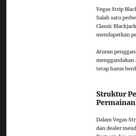
Vegas Strip Bla
Salah satu perb
Classic Blackjac
mendapatkan pem
Aturan penggand
menggandakan se
tetap harus ber
Struktur P
Permainan
Dalam Vegas Str
dan dealer mend