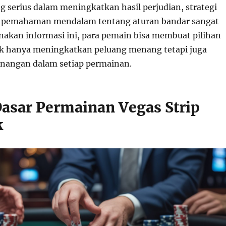
g serius dalam meningkatkan hasil perjudian, strategi
an pemahaman mendalam tentang aturan bandar sangat
nakan informasi ini, para pemain bisa membuat pilihan
ak hanya meningkatkan peluang menang tetapi juga
angan dalam setiap permainan.
asar Permainan Vegas Strip
k