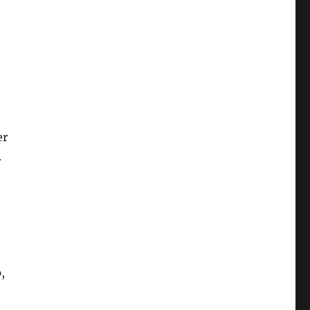
.
er
.
,