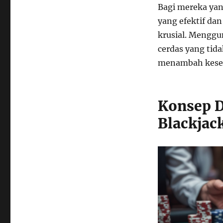
Bagi mereka yan
yang efektif d
krusial. Menggu
cerdas yang tid
menambah kesen
Konsep D
Blackjac