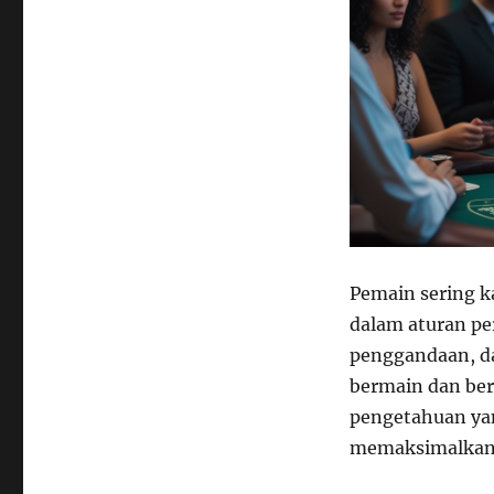
Pemain sering k
dalam aturan pe
penggandaan, d
bermain dan ber
pengetahuan yan
memaksimalkan