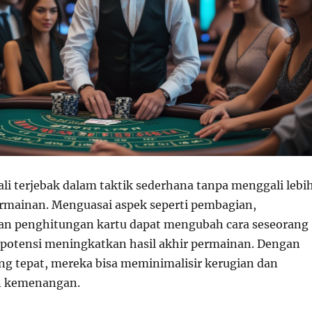
ali terjebak dalam taktik sederhana tanpa menggali lebi
rmainan. Menguasai aspek seperti pembagian,
an penghitungan kartu dapat mengubah cara seseorang
potensi meningkatkan hasil akhir permainan. Dengan
g tepat, mereka bisa meminimalisir kerugian dan
 kemenangan.