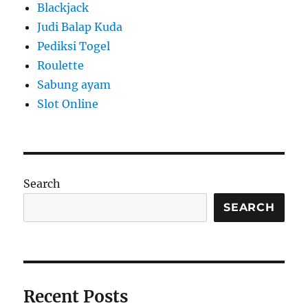
Blackjack
Judi Balap Kuda
Pediksi Togel
Roulette
Sabung ayam
Slot Online
Search
SEARCH
Recent Posts