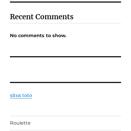
Recent Comments
No comments to show.
situs toto
Roulette