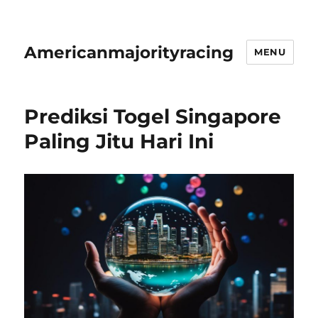
Americanmajorityracing
MENU
Prediksi Togel Singapore
Paling Jitu Hari Ini