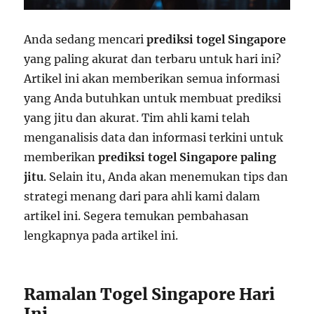
Anda sedang mencari
prediksi togel Singapore
yang paling akurat dan terbaru untuk hari ini?
Artikel ini akan memberikan semua informasi
yang Anda butuhkan untuk membuat prediksi
yang jitu dan akurat. Tim ahli kami telah
menganalisis data dan informasi terkini untuk
memberikan
prediksi togel Singapore paling
jitu
. Selain itu, Anda akan menemukan tips dan
strategi menang dari para ahli kami dalam
artikel ini. Segera temukan pembahasan
lengkapnya pada artikel ini.
Ramalan Togel Singapore Hari
Ini