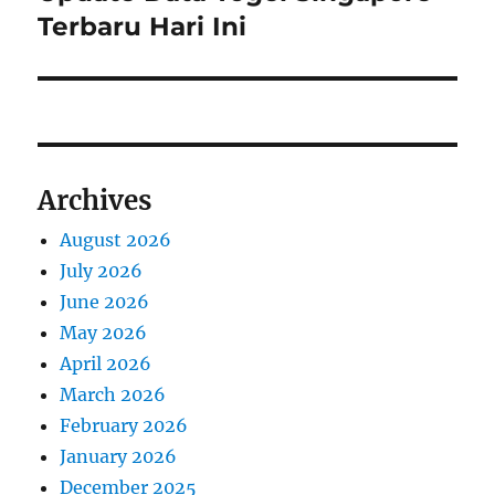
a
u
e
Terbaru Hari Ini
s
v
x
p
t
i
o
p
s
g
o
t
s
a
Archives
:
t
t
:
August 2026
July 2026
i
June 2026
o
May 2026
April 2026
n
March 2026
February 2026
January 2026
December 2025