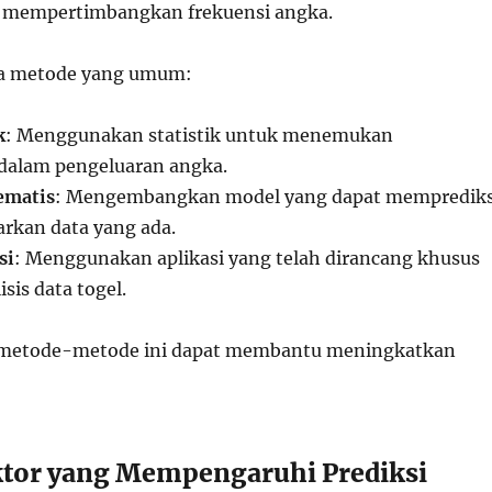
 mempertimbangkan frekuensi angka.
pa metode yang umum:
k
: Menggunakan statistik untuk menemukan
dalam pengeluaran angka.
ematis
: Mengembangkan model yang dapat memprediks
arkan data yang ada.
si
: Menggunakan aplikasi yang telah dirancang khusus
sis data togel.
metode-metode ini dapat membantu meningkatkan
tor yang Mempengaruhi Prediksi