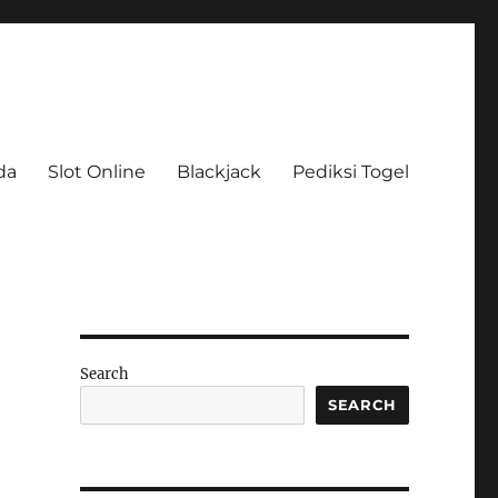
da
Slot Online
Blackjack
Pediksi Togel
Search
SEARCH