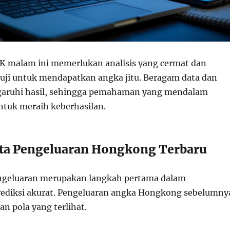
HK malam ini memerlukan analisis yang cermat dan
uji untuk mendapatkan angka jitu. Beragam data dan
aruhi hasil, sehingga pemahaman yang mendalam
ntuk meraih keberhasilan.
ata Pengeluaran Hongkong Terbaru
engeluaran merupakan langkah pertama dalam
ediksi akurat. Pengeluaran angka Hongkong sebelumny
n pola yang terlihat.