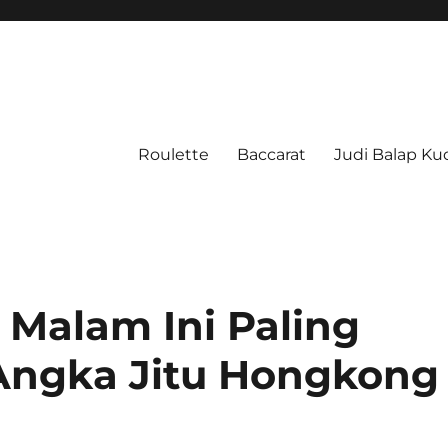
Roulette
Baccarat
Judi Balap Ku
 Malam Ini Paling
 Angka Jitu Hongkong