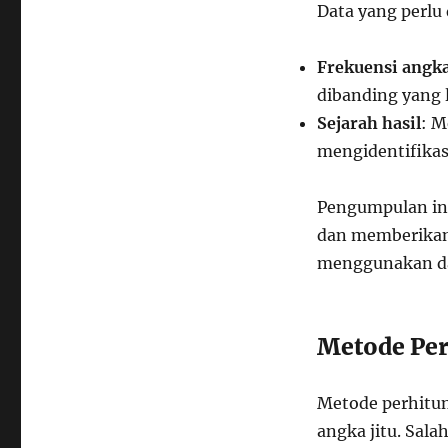
Data yang perlu 
Frekuensi angk
dibanding yang l
Sejarah hasil
: M
mengidentifikasi
Pengumpulan inf
dan memberikan k
menggunakan dat
Metode Per
Metode perhitu
angka jitu. Sal