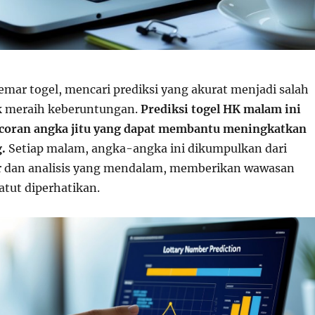
emar togel, mencari prediksi yang akurat menjadi salah
k meraih keberuntungan.
Prediksi togel HK malam ini
oran angka jitu yang dapat membantu meningkatkan
.
Setiap malam, angka-angka ini dikumpulkan dari
r dan analisis yang mendalam, memberikan wawasan
atut diperhatikan.