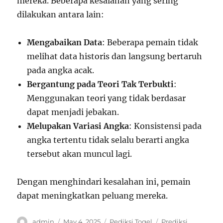
mereka. Beberapa kesalahan yang sering
dilakukan antara lain:
Mengabaikan Data
: Beberapa pemain tidak
melihat data historis dan langsung bertaruh
pada angka acak.
Bergantung pada Teori Tak Terbukti
:
Menggunakan teori yang tidak berdasar
dapat menjadi jebakan.
Melupakan Variasi Angka
: Konsistensi pada
angka tertentu tidak selalu berarti angka
tersebut akan muncul lagi.
Dengan menghindari kesalahan ini, pemain
dapat meningkatkan peluang mereka.
A
P
C
T
admin
May 4, 2025
Pediksi Togel
Prediksi