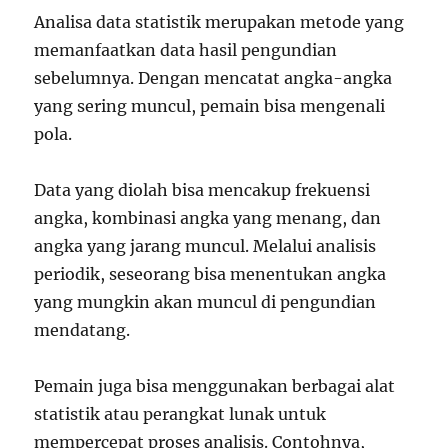
Analisa data statistik merupakan metode yang
memanfaatkan data hasil pengundian
sebelumnya. Dengan mencatat angka-angka
yang sering muncul, pemain bisa mengenali
pola.
Data yang diolah bisa mencakup frekuensi
angka, kombinasi angka yang menang, dan
angka yang jarang muncul. Melalui analisis
periodik, seseorang bisa menentukan angka
yang mungkin akan muncul di pengundian
mendatang.
Pemain juga bisa menggunakan berbagai alat
statistik atau perangkat lunak untuk
mempercepat proses analisis. Contohnya,