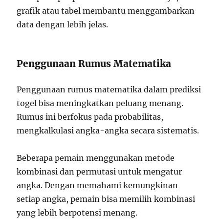
grafik atau tabel membantu menggambarkan
data dengan lebih jelas.
Penggunaan Rumus Matematika
Penggunaan rumus matematika dalam prediksi
togel bisa meningkatkan peluang menang.
Rumus ini berfokus pada probabilitas,
mengkalkulasi angka-angka secara sistematis.
Beberapa pemain menggunakan metode
kombinasi dan permutasi untuk mengatur
angka. Dengan memahami kemungkinan
setiap angka, pemain bisa memilih kombinasi
yang lebih berpotensi menang.