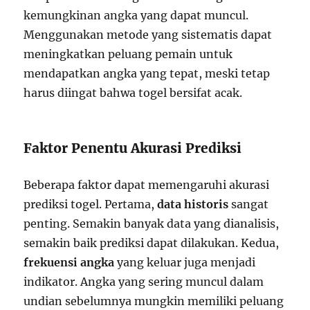
kemungkinan angka yang dapat muncul.
Menggunakan metode yang sistematis dapat
meningkatkan peluang pemain untuk
mendapatkan angka yang tepat, meski tetap
harus diingat bahwa togel bersifat acak.
Faktor Penentu Akurasi Prediksi
Beberapa faktor dapat memengaruhi akurasi
prediksi togel. Pertama,
data historis
sangat
penting. Semakin banyak data yang dianalisis,
semakin baik prediksi dapat dilakukan. Kedua,
frekuensi angka
yang keluar juga menjadi
indikator. Angka yang sering muncul dalam
undian sebelumnya mungkin memiliki peluang