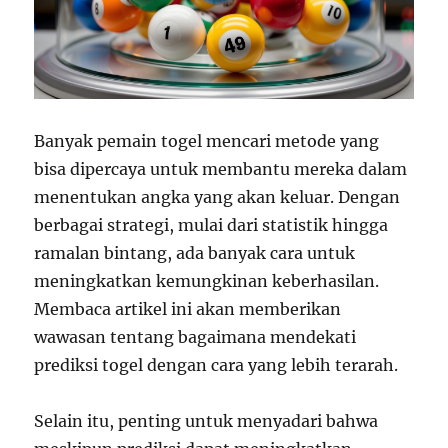
Banyak pemain togel mencari metode yang
bisa dipercaya untuk membantu mereka dalam
menentukan angka yang akan keluar. Dengan
berbagai strategi, mulai dari statistik hingga
ramalan bintang, ada banyak cara untuk
meningkatkan kemungkinan keberhasilan.
Membaca artikel ini akan memberikan
wawasan tentang bagaimana mendekati
prediksi togel dengan cara yang lebih terarah.
Selain itu, penting untuk menyadari bahwa