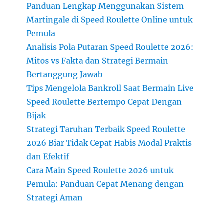
Panduan Lengkap Menggunakan Sistem
Martingale di Speed Roulette Online untuk
Pemula
Analisis Pola Putaran Speed Roulette 2026:
Mitos vs Fakta dan Strategi Bermain
Bertanggung Jawab
Tips Mengelola Bankroll Saat Bermain Live
Speed Roulette Bertempo Cepat Dengan
Bijak
Strategi Taruhan Terbaik Speed Roulette
2026 Biar Tidak Cepat Habis Modal Praktis
dan Efektif
Cara Main Speed Roulette 2026 untuk
Pemula: Panduan Cepat Menang dengan
Strategi Aman