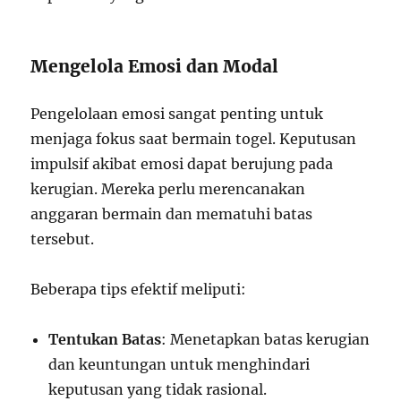
Mengelola Emosi dan Modal
Pengelolaan emosi sangat penting untuk
menjaga fokus saat bermain togel. Keputusan
impulsif akibat emosi dapat berujung pada
kerugian. Mereka perlu merencanakan
anggaran bermain dan mematuhi batas
tersebut.
Beberapa tips efektif meliputi:
Tentukan Batas
: Menetapkan batas kerugian
dan keuntungan untuk menghindari
keputusan yang tidak rasional.