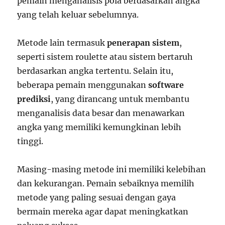
pemain menganalisis pola berdasarkan angka
yang telah keluar sebelumnya.
Metode lain termasuk
penerapan sistem
,
seperti sistem roulette atau sistem bertaruh
berdasarkan angka tertentu. Selain itu,
beberapa pemain menggunakan
software
prediksi
, yang dirancang untuk membantu
menganalisis data besar dan menawarkan
angka yang memiliki kemungkinan lebih
tinggi.
Masing-masing metode ini memiliki kelebihan
dan kekurangan. Pemain sebaiknya memilih
metode yang paling sesuai dengan gaya
bermain mereka agar dapat meningkatkan