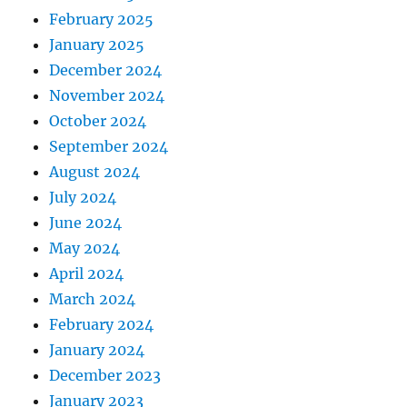
February 2025
January 2025
December 2024
November 2024
October 2024
September 2024
August 2024
July 2024
June 2024
May 2024
April 2024
March 2024
February 2024
January 2024
December 2023
January 2023