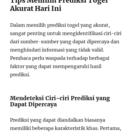
Tips Memilih Prediksi Togel
Akurat Hari Ini
Dalam memilih prediksi togel yang akurat,
sangat penting untuk mengidentifikasi ciri-ciri
dari sumber-sumber yang dapat dipercaya dan
menghindari informasi yang tidak valid.
Pembaca perlu waspada terhadap berbagai
faktor yang dapat mempengaruhi hasil
prediksi.
Mendeteksi Ciri-ciri Prediksi yang
Dapat Dipercaya
Prediksi yang dapat diandalkan biasanya
memiliki beberapa karakteristik khas. Pertama,