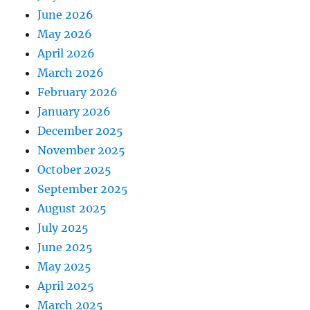
n
June 2026
May 2026
April 2026
March 2026
February 2026
January 2026
December 2025
November 2025
October 2025
September 2025
August 2025
July 2025
June 2025
May 2025
April 2025
March 2025