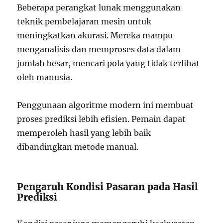
Beberapa perangkat lunak menggunakan
teknik pembelajaran mesin untuk
meningkatkan akurasi. Mereka mampu
menganalisis dan memproses data dalam
jumlah besar, mencari pola yang tidak terlihat
oleh manusia.
Penggunaan algoritme modern ini membuat
proses prediksi lebih efisien. Pemain dapat
memperoleh hasil yang lebih baik
dibandingkan metode manual.
Pengaruh Kondisi Pasaran pada Hasil
Prediksi