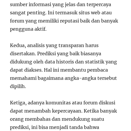
sumber informasi yang jelas dan terpercaya
sangat penting. Ini termasuk situs web atau
forum yang memiliki reputasi baik dan banyak
pengguna aktif.
Kedua, analisis yang transparan harus
disertakan. Prediksi yang baik biasanya
didukung oleh data historis dan statistik yang
dapat diakses. Hal ini membantu pembaca
memahami bagaimana angka-angka tersebut
dipilih.
Ketiga, adanya komunitas atau forum diskusi
dapat menambah kepercayaan. Ketika banyak
orang membahas dan mendukung suatu
prediksi, ini bisa menjadi tanda bahwa