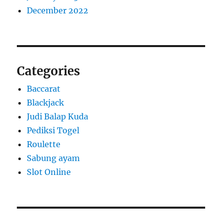
December 2022
Categories
Baccarat
Blackjack
Judi Balap Kuda
Pediksi Togel
Roulette
Sabung ayam
Slot Online