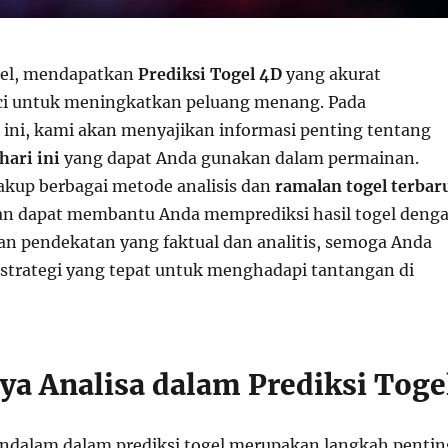
gel, mendapatkan
Prediksi Togel 4D
yang akurat
i untuk meningkatkan peluang menang. Pada
 ini, kami akan menyajikan informasi penting tentang
hari ini
yang dapat Anda gunakan dalam permainan.
cakup berbagai metode analisis dan
ramalan togel terbar
an dapat membantu Anda memprediksi hasil togel deng
gan pendekatan yang faktual dan analitis, semoga Anda
trategi yang tepat untuk menghadapi tantangan di
ya Analisa dalam Prediksi Toge
ndalam dalam prediksi togel merupakan langkah pentin