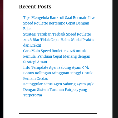
Recent Posts
Tips Mengelola Bankroll Saat Bermain Live
Speed Roulette Bertempo Cepat Dengan
Bijak
Strategi Taruhan Terbaik Speed Roulette
2026 Biar Tidak Cepat Habis Modal Praktis
dan Efektif
Cara Main Speed Roulette 2026 untuk
Pemula: Panduan Cepat Menang dengan
Strategi Aman
Info Terupdate Agen Sabung Ayam 99k
Bonus Rollingan Mingguan Tinggi Untuk
Pemain Cerdas
Keunggulan Situs Agen Sabung Ayam 99k
Dengan Sistem Taruhan Fairplay yang
Terpercaya