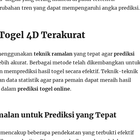
rubahan tren yang dapat mempengaruhi angka prediksi.
 Togel 4D Terakurat
 menggunakan
teknik ramalan
yang tepat agar
prediksi
ebih akurat. Berbagai metode telah dikembangkan untu
 memprediksi hasil togel secara efektif. Teknik-teknik
n data statistik agar para pemain dapat meraih hasil
n dalam
prediksi togel online
.
alan untuk Prediksi yang Tepat
mencakup beberapa pendekatan yang terbukti efektif