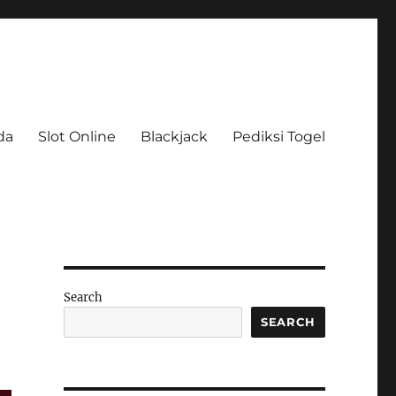
da
Slot Online
Blackjack
Pediksi Togel
Search
SEARCH