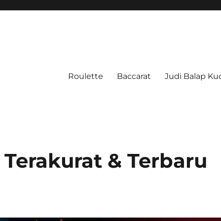
Roulette
Baccarat
Judi Balap Ku
 Terakurat & Terbaru