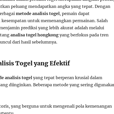
tkan peluang mendapatkan angka yang tepat. Dengan
erbagai
metode analisis togel
, pemain dapat
 kesempatan untuk memenangkan permainan. Salah
menjamin prediksi yang lebih akurat adalah melalui
ntang
analisa togel hongkong
yang berfokus pada tren
uncul dari hasil sebelumnya.
lisis Togel yang Efektif
e analisis togel
yang tepat berperan krusial dalam
yang diinginkan. Beberapa metode yang sering digunaka
istoris, yang berguna untuk mengenali pola kemenangan
rtentu.