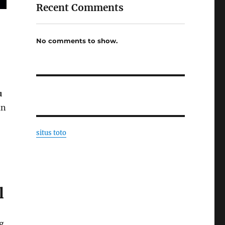
Recent Comments
No comments to show.
u
an
situs toto
l
g