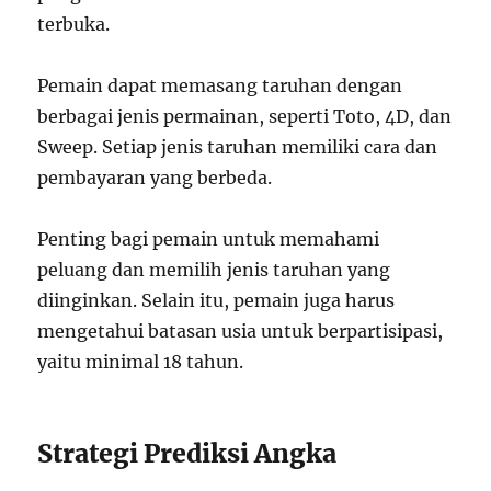
terbuka.
Pemain dapat memasang taruhan dengan
berbagai jenis permainan, seperti Toto, 4D, dan
Sweep. Setiap jenis taruhan memiliki cara dan
pembayaran yang berbeda.
Penting bagi pemain untuk memahami
peluang dan memilih jenis taruhan yang
diinginkan. Selain itu, pemain juga harus
mengetahui batasan usia untuk berpartisipasi,
yaitu minimal 18 tahun.
Strategi Prediksi Angka