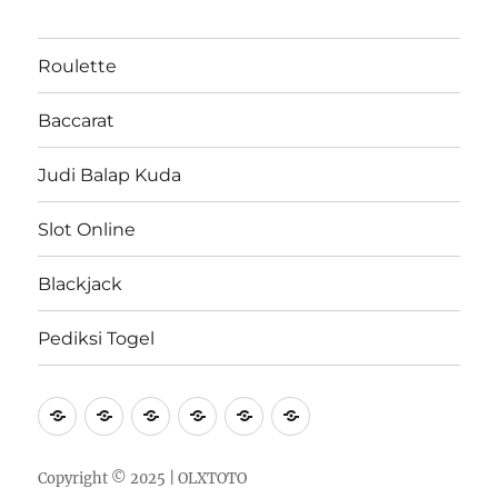
Roulette
Baccarat
Judi Balap Kuda
Slot Online
Blackjack
Pediksi Togel
Roulette
Baccarat
Judi
Slot
Blackjack
Pediksi
Balap
Online
Togel
Kuda
Copyright © 2025 |
OLXTOTO