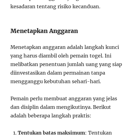
kesadaran tentang risiko kecanduan.
Menetapkan Anggaran
Menetapkan anggaran adalah langkah kunci
yang harus diambil oleh pemain togel. Ini
melibatkan penentuan jumlah uang yang siap
diinvestasikan dalam permainan tanpa
mengganggu kebutuhan sehari-hari.
Pemain perlu membuat anggaran yang jelas
dan disiplin dalam mengikutinya. Berikut
adalah beberapa langkah praktis:
Tentukan batas maksimum
: Tentukan