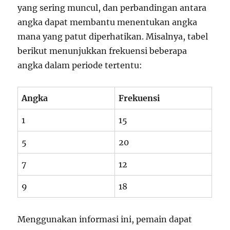
yang sering muncul, dan perbandingan antara
angka dapat membantu menentukan angka
mana yang patut diperhatikan. Misalnya, tabel
berikut menunjukkan frekuensi beberapa
angka dalam periode tertentu:
Angka
Frekuensi
1
15
5
20
7
12
9
18
Menggunakan informasi ini, pemain dapat