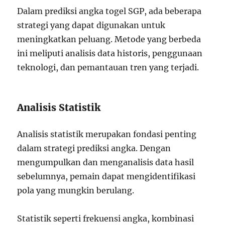
Dalam prediksi angka togel SGP, ada beberapa
strategi yang dapat digunakan untuk
meningkatkan peluang. Metode yang berbeda
ini meliputi analisis data historis, penggunaan
teknologi, dan pemantauan tren yang terjadi.
Analisis Statistik
Analisis statistik merupakan fondasi penting
dalam strategi prediksi angka. Dengan
mengumpulkan dan menganalisis data hasil
sebelumnya, pemain dapat mengidentifikasi
pola yang mungkin berulang.
Statistik seperti frekuensi angka, kombinasi