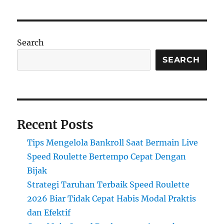
Search
SEARCH
Recent Posts
Tips Mengelola Bankroll Saat Bermain Live
Speed Roulette Bertempo Cepat Dengan
Bijak
Strategi Taruhan Terbaik Speed Roulette
2026 Biar Tidak Cepat Habis Modal Praktis
dan Efektif