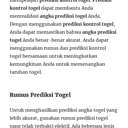
kontrol togel
dapat membantu Anda
memvalidasi
angka prediksi togel
Anda.
Dengan menggunakan
prediksi kontrol togel
,
Anda dapat memastikan bahwa
angka prediksi
togel
Anda benar-benar akurat. Anda dapat
menggunakan rumus dan prediksi kontrol
togel bersamaan untuk meningkatkan
kemungkinan Anda untuk memenangkan
taruhan togel.
Rumus Prediksi Togel
Untuk menghasilkan prediksi angka togel yang
lebih akurat, gunakan rumus prediksi togel
yang telah terbukti efektif. Ada beberapa jenis