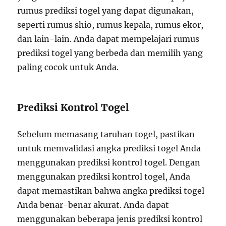
rumus prediksi togel yang dapat digunakan,
seperti rumus shio, rumus kepala, rumus ekor,
dan lain-lain. Anda dapat mempelajari rumus
prediksi togel yang berbeda dan memilih yang
paling cocok untuk Anda.
Prediksi Kontrol Togel
Sebelum memasang taruhan togel, pastikan
untuk memvalidasi angka prediksi togel Anda
menggunakan prediksi kontrol togel. Dengan
menggunakan prediksi kontrol togel, Anda
dapat memastikan bahwa angka prediksi togel
Anda benar-benar akurat. Anda dapat
menggunakan beberapa jenis prediksi kontrol