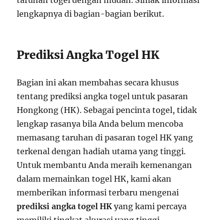
lengkapnya di bagian-bagian berikut.
Prediksi Angka Togel HK
Bagian ini akan membahas secara khusus
tentang prediksi angka togel untuk pasaran
Hongkong (HK). Sebagai pencinta togel, tidak
lengkap rasanya bila Anda belum mencoba
memasang taruhan di pasaran togel HK yang
terkenal dengan hadiah utama yang tinggi.
Untuk membantu Anda meraih kemenangan
dalam memainkan togel HK, kami akan
memberikan informasi terbaru mengenai
prediksi angka togel HK
yang kami percaya
memiliki tingkat akurasi yang tinggi.