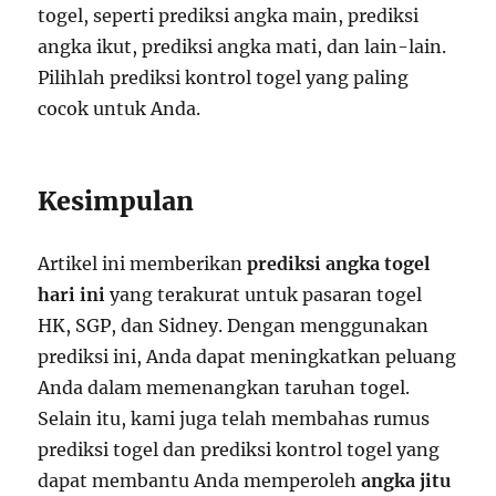
togel, seperti prediksi angka main, prediksi
angka ikut, prediksi angka mati, dan lain-lain.
Pilihlah prediksi kontrol togel yang paling
cocok untuk Anda.
Kesimpulan
Artikel ini memberikan
prediksi angka togel
hari ini
yang terakurat untuk pasaran togel
HK, SGP, dan Sidney. Dengan menggunakan
prediksi ini, Anda dapat meningkatkan peluang
Anda dalam memenangkan taruhan togel.
Selain itu, kami juga telah membahas rumus
prediksi togel dan prediksi kontrol togel yang
dapat membantu Anda memperoleh
angka jitu