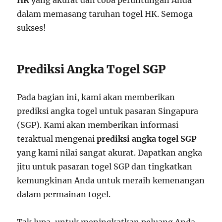
dalam memasang taruhan togel HK. Semoga
sukses!
Prediksi Angka Togel SGP
Pada bagian ini, kami akan memberikan
prediksi angka togel untuk pasaran Singapura
(SGP). Kami akan memberikan informasi
teraktual mengenai
prediksi angka togel SGP
yang kami nilai sangat akurat. Dapatkan angka
jitu untuk pasaran togel SGP dan tingkatkan
kemungkinan Anda untuk meraih kemenangan
dalam permainan togel.
Tak lupa, untuk meningkatkan peluang Anda