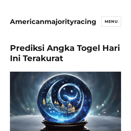
Americanmajorityracing
MENU
Prediksi Angka Togel Hari
Ini Terakurat