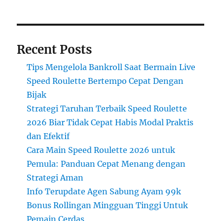
Recent Posts
Tips Mengelola Bankroll Saat Bermain Live
Speed Roulette Bertempo Cepat Dengan
Bijak
Strategi Taruhan Terbaik Speed Roulette
2026 Biar Tidak Cepat Habis Modal Praktis
dan Efektif
Cara Main Speed Roulette 2026 untuk
Pemula: Panduan Cepat Menang dengan
Strategi Aman
Info Terupdate Agen Sabung Ayam 99k
Bonus Rollingan Mingguan Tinggi Untuk
Pemain Cerdas