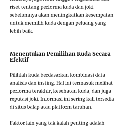
riset tentang performa kuda dan joki
sebelumnya akan meningkatkan kesempatan
untuk memilih kuda dengan peluang yang
lebih baik.
Menentukan Pemilihan Kuda Secara
Efektif
Pilihlah kuda berdasarkan kombinasi data
analisis dan insting. Hal ini termasuk melihat
performa terakhir, kesehatan kuda, dan juga
reputasi joki. Informasi ini sering kali tersedia
di situs balap atau platform taruhan.
Faktor lain yang tak kalah penting adalah