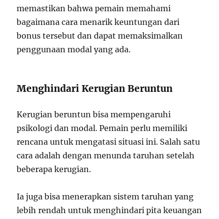
memastikan bahwa pemain memahami
bagaimana cara menarik keuntungan dari
bonus tersebut dan dapat memaksimalkan
penggunaan modal yang ada.
Menghindari Kerugian Beruntun
Kerugian beruntun bisa mempengaruhi
psikologi dan modal. Pemain perlu memiliki
rencana untuk mengatasi situasi ini. Salah satu
cara adalah dengan menunda taruhan setelah
beberapa kerugian.
Ia juga bisa menerapkan sistem taruhan yang
lebih rendah untuk menghindari pita keuangan