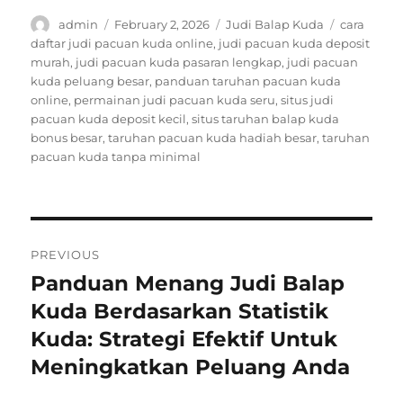
A
P
C
T
admin
February 2, 2026
Judi Balap Kuda
cara
u
o
a
a
daftar judi pacuan kuda online
,
judi pacuan kuda deposit
t
s
t
g
murah
,
judi pacuan kuda pasaran lengkap
,
judi pacuan
h
t
e
s
kuda peluang besar
,
panduan taruhan pacuan kuda
o
e
g
online
,
permainan judi pacuan kuda seru
,
situs judi
r
d
o
pacuan kuda deposit kecil
,
situs taruhan balap kuda
o
r
bonus besar
,
taruhan pacuan kuda hadiah besar
,
taruhan
n
i
pacuan kuda tanpa minimal
e
s
P
PREVIOUS
o
Panduan Menang Judi Balap
P
r
Kuda Berdasarkan Statistik
s
e
Kuda: Strategi Efektif Untuk
t
v
Meningkatkan Peluang Anda
i
n