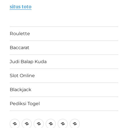
situs toto
Roulette
Baccarat
Judi Balap Kuda
Slot Online
Blackjack
Pediksi Togel
Roulette
Baccarat
Judi
Slot
Blackjack
Pediksi