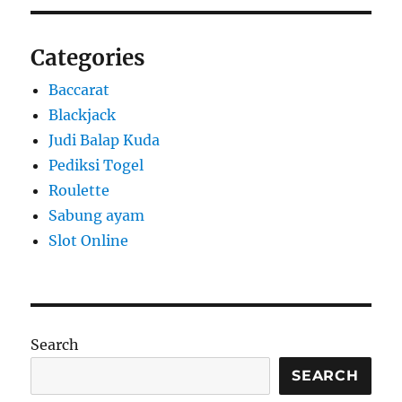
Categories
Baccarat
Blackjack
Judi Balap Kuda
Pediksi Togel
Roulette
Sabung ayam
Slot Online
Search
SEARCH