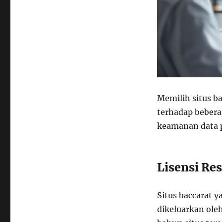
Memilih situs b
terhadap beberap
keamanan data p
Lisensi Re
Situs baccarat y
dikeluarkan oleh