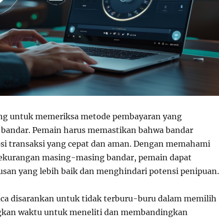
ting untuk memeriksa metode pembayaran yang
h bandar. Pemain harus memastikan bahwa bandar
si transaksi yang cepat dan aman. Dengan memahami
kekurangan masing-masing bandar, pemain dapat
an yang lebih baik dan menghindari potensi penipuan.
ca disarankan untuk tidak terburu-buru dalam memilih
gkan waktu untuk meneliti dan membandingkan