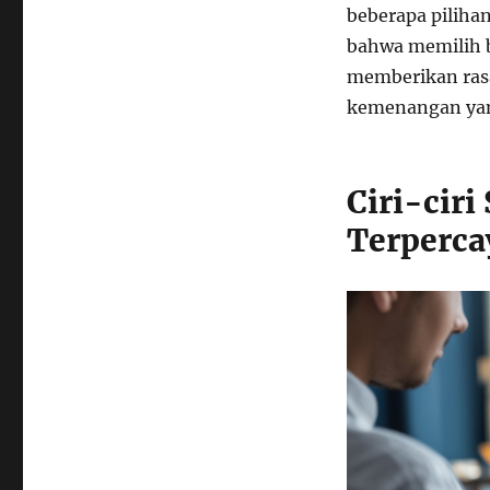
beberapa pilih
bahwa memilih b
memberikan rasa
kemenangan yan
Ciri-ciri
Terperca