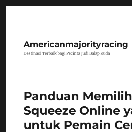
Americanmajorityracing
Destinasi Terbaik bagi Pecinta Judi Balap Kuda
Panduan Memilih
Squeeze Online 
untuk Pemain Ce