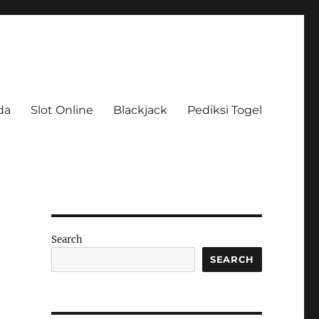
da
Slot Online
Blackjack
Pediksi Togel
Search
SEARCH