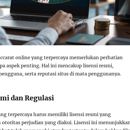
accarat online yang terpercaya memerlukan perhatian
a aspek penting. Hal ini mencakup lisensi resmi,
engguna, serta reputasi situs di mata penggunanya.
smi dan Regulasi
ang terpercaya harus memiliki lisensi resmi yang
 otoritas perjudian yang diakui. Lisensi ini menunjukka