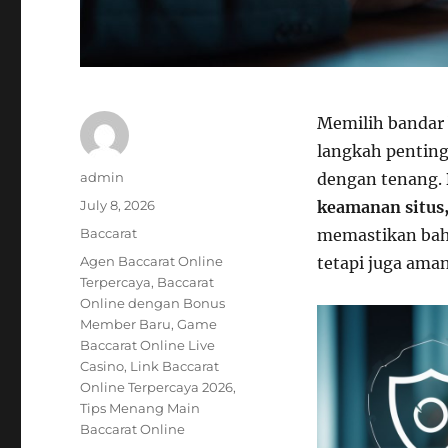
Memilih bandar 
langkah penting
Author
admin
dengan tenang.
Posted
July 8, 2026
keamanan situs,
on
Categories
Baccarat
memastikan bah
Tags
Agen Baccarat Online
tetapi juga aman
Terpercaya
,
Baccarat
Online dengan Bonus
Member Baru
,
Game
Baccarat Online Live
Casino
,
Link Baccarat
Online Terpercaya 2026
,
Tips Menang Main
Baccarat Online