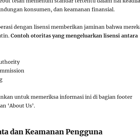
sebut telah memenuhi standar tertentu dalam hal keadil
indungan konsumen, dan keamanan finansial.
perasi dengan lisensi memberikan jaminan bahwa merek
utin.
Contoh otoritas yang mengeluarkan lisensi antara
uthority
ommission
g
nkan untuk memeriksa informasi ini di bagian footer
an ‘About Us’.
Data dan Keamanan Pengguna