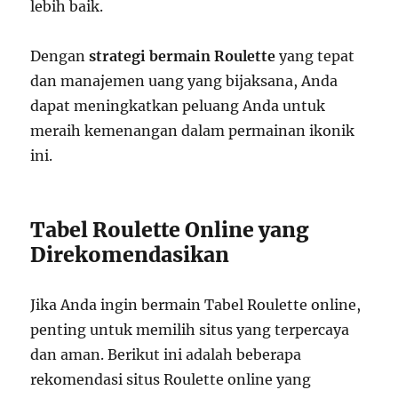
lebih baik.
Dengan
strategi bermain Roulette
yang tepat
dan manajemen uang yang bijaksana, Anda
dapat meningkatkan peluang Anda untuk
meraih kemenangan dalam permainan ikonik
ini.
Tabel Roulette Online yang
Direkomendasikan
Jika Anda ingin bermain Tabel Roulette online,
penting untuk memilih situs yang terpercaya
dan aman. Berikut ini adalah beberapa
rekomendasi situs Roulette online yang