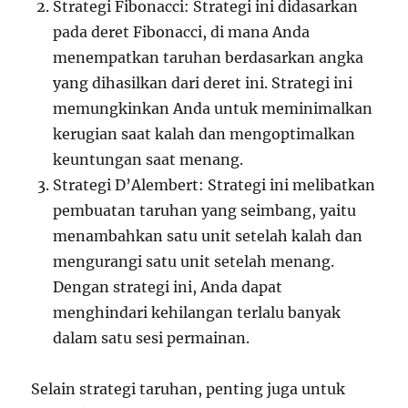
Strategi Fibonacci: Strategi ini didasarkan
pada deret Fibonacci, di mana Anda
menempatkan taruhan berdasarkan angka
yang dihasilkan dari deret ini. Strategi ini
memungkinkan Anda untuk meminimalkan
kerugian saat kalah dan mengoptimalkan
keuntungan saat menang.
Strategi D’Alembert: Strategi ini melibatkan
pembuatan taruhan yang seimbang, yaitu
menambahkan satu unit setelah kalah dan
mengurangi satu unit setelah menang.
Dengan strategi ini, Anda dapat
menghindari kehilangan terlalu banyak
dalam satu sesi permainan.
Selain strategi taruhan, penting juga untuk