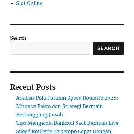
Slot Online
Search
SEARCH
Recent Posts
Analisis Pola Putaran Speed Roulette 2026:
Mitos vs Fakta dan Strategi Bermain
Bertanggung Jawab
Tips Mengelola Bankroll Saat Bermain Live
Speed Roulette Bertempo Cepat Dengan