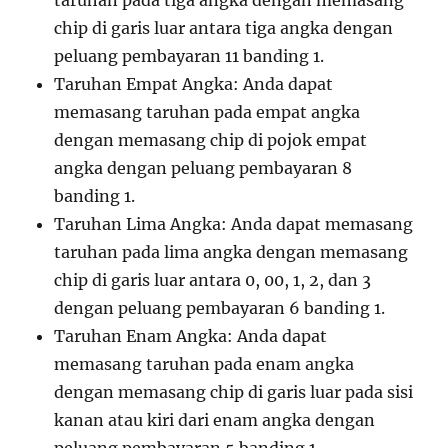
chip di garis luar antara tiga angka dengan
peluang pembayaran 11 banding 1.
Taruhan Empat Angka: Anda dapat
memasang taruhan pada empat angka
dengan memasang chip di pojok empat
angka dengan peluang pembayaran 8
banding 1.
Taruhan Lima Angka: Anda dapat memasang
taruhan pada lima angka dengan memasang
chip di garis luar antara 0, 00, 1, 2, dan 3
dengan peluang pembayaran 6 banding 1.
Taruhan Enam Angka: Anda dapat
memasang taruhan pada enam angka
dengan memasang chip di garis luar pada sisi
kanan atau kiri dari enam angka dengan
peluang pembayaran 5 banding 1.