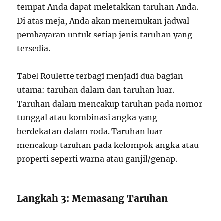
tempat Anda dapat meletakkan taruhan Anda.
Di atas meja, Anda akan menemukan jadwal
pembayaran untuk setiap jenis taruhan yang
tersedia.
Tabel Roulette terbagi menjadi dua bagian
utama: taruhan dalam dan taruhan luar.
Taruhan dalam mencakup taruhan pada nomor
tunggal atau kombinasi angka yang
berdekatan dalam roda. Taruhan luar
mencakup taruhan pada kelompok angka atau
properti seperti warna atau ganjil/genap.
Langkah 3: Memasang Taruhan