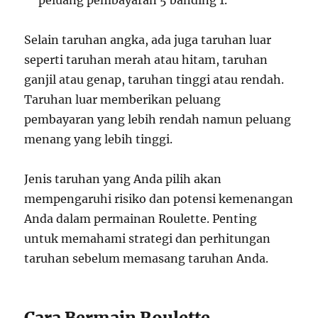
Selain taruhan angka, ada juga taruhan luar
seperti taruhan merah atau hitam, taruhan
ganjil atau genap, taruhan tinggi atau rendah.
Taruhan luar memberikan peluang
pembayaran yang lebih rendah namun peluang
menang yang lebih tinggi.
Jenis taruhan yang Anda pilih akan
mempengaruhi risiko dan potensi kemenangan
Anda dalam permainan Roulette. Penting
untuk memahami strategi dan perhitungan
taruhan sebelum memasang taruhan Anda.
Cara Bermain Roulette