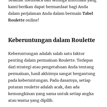
kami berikan dapat bermanfaat bagi Anda
dalam perjalanan Anda dalam bermain
Tabel
Roulette
online!
Keberuntungan dalam Roulette
Keberuntungan adalah salah satu faktor
penting dalam permainan Roulette. Terlepas
dari strategi atau pengetahuan Anda tentang
permainan, hasil akhirnya sangat bergantung
pada keberuntungan. Pada dasarnya, setiap
putaran roulette adalah acak, dan ada
kemungkinan yang sama untuk setiap angka
atau warna yang dipilih.