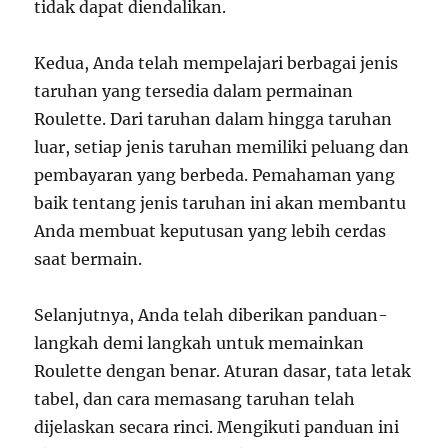
tidak dapat diendalikan.
Kedua, Anda telah mempelajari berbagai jenis
taruhan yang tersedia dalam permainan
Roulette. Dari taruhan dalam hingga taruhan
luar, setiap jenis taruhan memiliki peluang dan
pembayaran yang berbeda. Pemahaman yang
baik tentang jenis taruhan ini akan membantu
Anda membuat keputusan yang lebih cerdas
saat bermain.
Selanjutnya, Anda telah diberikan panduan-
langkah demi langkah untuk memainkan
Roulette dengan benar. Aturan dasar, tata letak
tabel, dan cara memasang taruhan telah
dijelaskan secara rinci. Mengikuti panduan ini