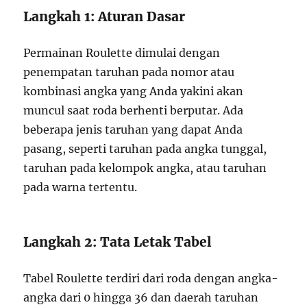
Langkah 1: Aturan Dasar
Permainan Roulette dimulai dengan
penempatan taruhan pada nomor atau
kombinasi angka yang Anda yakini akan
muncul saat roda berhenti berputar. Ada
beberapa jenis taruhan yang dapat Anda
pasang, seperti taruhan pada angka tunggal,
taruhan pada kelompok angka, atau taruhan
pada warna tertentu.
Langkah 2: Tata Letak Tabel
Tabel Roulette terdiri dari roda dengan angka-
angka dari 0 hingga 36 dan daerah taruhan