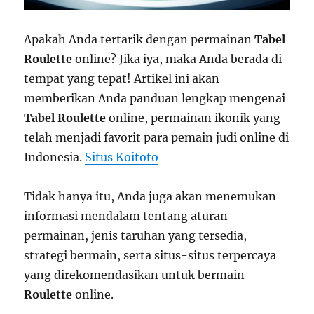
Apakah Anda tertarik dengan permainan
Tabel
Roulette
online? Jika iya, maka Anda berada di
tempat yang tepat! Artikel ini akan
memberikan Anda panduan lengkap mengenai
Tabel Roulette
online, permainan ikonik yang
telah menjadi favorit para pemain judi online di
Indonesia.
Situs Koitoto
Tidak hanya itu, Anda juga akan menemukan
informasi mendalam tentang aturan
permainan, jenis taruhan yang tersedia,
strategi bermain, serta situs-situs terpercaya
yang direkomendasikan untuk bermain
Roulette
online.