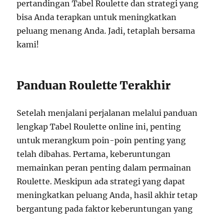
pertandingan Tabel Roulette dan strategi yang
bisa Anda terapkan untuk meningkatkan
peluang menang Anda. Jadi, tetaplah bersama
kami!
Panduan Roulette Terakhir
Setelah menjalani perjalanan melalui panduan
lengkap Tabel Roulette online ini, penting
untuk merangkum poin-poin penting yang
telah dibahas. Pertama, keberuntungan
memainkan peran penting dalam permainan
Roulette. Meskipun ada strategi yang dapat
meningkatkan peluang Anda, hasil akhir tetap
bergantung pada faktor keberuntungan yang