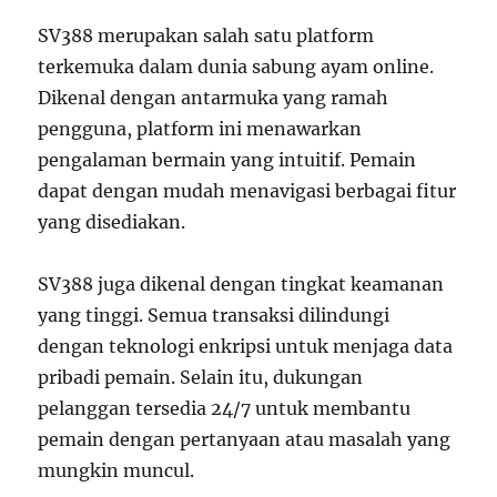
SV388 merupakan salah satu platform
terkemuka dalam dunia sabung ayam online.
Dikenal dengan antarmuka yang ramah
pengguna, platform ini menawarkan
pengalaman bermain yang intuitif. Pemain
dapat dengan mudah menavigasi berbagai fitur
yang disediakan.
SV388 juga dikenal dengan tingkat keamanan
yang tinggi. Semua transaksi dilindungi
dengan teknologi enkripsi untuk menjaga data
pribadi pemain. Selain itu, dukungan
pelanggan tersedia 24/7 untuk membantu
pemain dengan pertanyaan atau masalah yang
mungkin muncul.