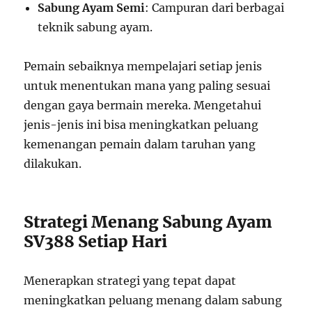
Sabung Ayam Semi
: Campuran dari berbagai
teknik sabung ayam.
Pemain sebaiknya mempelajari setiap jenis
untuk menentukan mana yang paling sesuai
dengan gaya bermain mereka. Mengetahui
jenis-jenis ini bisa meningkatkan peluang
kemenangan pemain dalam taruhan yang
dilakukan.
Strategi Menang Sabung Ayam
SV388 Setiap Hari
Menerapkan strategi yang tepat dapat
meningkatkan peluang menang dalam sabung