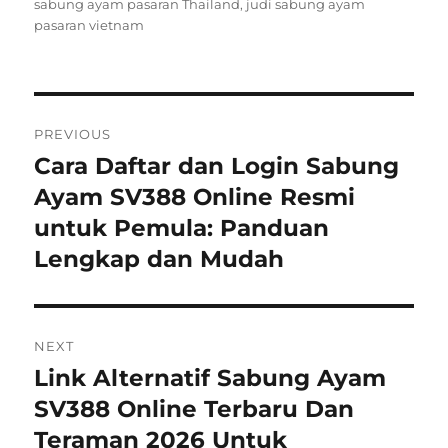
o
r
sabung ayam pasaran Thailand
,
judi sabung ayam
n
i
pasaran vietnam
e
s
P
PREVIOUS
o
Cara Daftar dan Login Sabung
P
r
Ayam SV388 Online Resmi
s
e
untuk Pemula: Panduan
t
v
Lengkap dan Mudah
i
n
o
a
u
NEXT
s
v
Link Alternatif Sabung Ayam
N
p
i
e
SV388 Online Terbaru Dan
o
x
Teraman 2026 Untuk
s