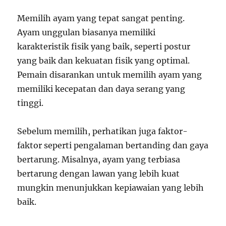
Memilih ayam yang tepat sangat penting.
Ayam unggulan biasanya memiliki
karakteristik fisik yang baik, seperti postur
yang baik dan kekuatan fisik yang optimal.
Pemain disarankan untuk memilih ayam yang
memiliki kecepatan dan daya serang yang
tinggi.
Sebelum memilih, perhatikan juga faktor-
faktor seperti pengalaman bertanding dan gaya
bertarung. Misalnya, ayam yang terbiasa
bertarung dengan lawan yang lebih kuat
mungkin menunjukkan kepiawaian yang lebih
baik.