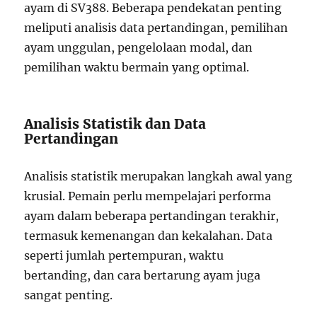
ayam di SV388. Beberapa pendekatan penting
meliputi analisis data pertandingan, pemilihan
ayam unggulan, pengelolaan modal, dan
pemilihan waktu bermain yang optimal.
Analisis Statistik dan Data
Pertandingan
Analisis statistik merupakan langkah awal yang
krusial. Pemain perlu mempelajari performa
ayam dalam beberapa pertandingan terakhir,
termasuk kemenangan dan kekalahan. Data
seperti jumlah pertempuran, waktu
bertanding, dan cara bertarung ayam juga
sangat penting.