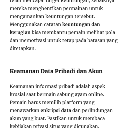
telah mencapai target keuntungan, sebaiknya
mereka menghentikan permainan untuk
mengamankan keuntungan tersebut.
Menggunakan catatan
keuntungan dan
kerugian
bisa membantu pemain melihat pola
dan memotivasi untuk tetap pada batasan yang
ditetapkan.
Keamanan Data Pribadi dan Akun
Keamanan informasi pribadi adalah aspek
krusial saat bermain sabung ayam online.
Pemain harus memilih platform yang
menawarkan
enkripsi data
dan perlindungan
akun yang kuat. Pastikan untuk membaca
kebijakan privasi situs yang digunakan.