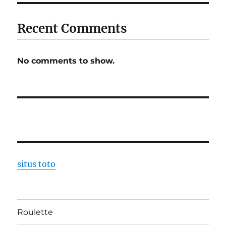
Recent Comments
No comments to show.
situs toto
Roulette