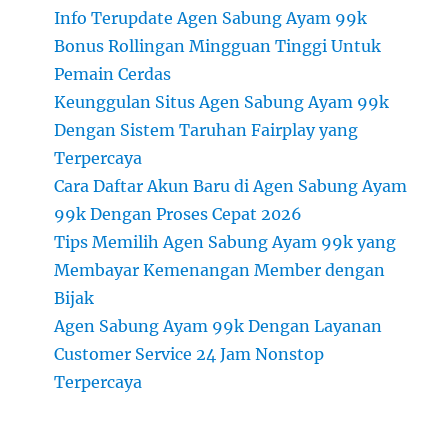
Info Terupdate Agen Sabung Ayam 99k
Bonus Rollingan Mingguan Tinggi Untuk
Pemain Cerdas
Keunggulan Situs Agen Sabung Ayam 99k
Dengan Sistem Taruhan Fairplay yang
Terpercaya
Cara Daftar Akun Baru di Agen Sabung Ayam
99k Dengan Proses Cepat 2026
Tips Memilih Agen Sabung Ayam 99k yang
Membayar Kemenangan Member dengan
Bijak
Agen Sabung Ayam 99k Dengan Layanan
Customer Service 24 Jam Nonstop
Terpercaya