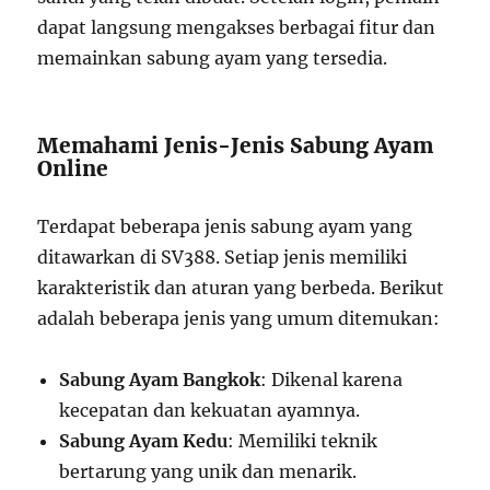
dapat langsung mengakses berbagai fitur dan
memainkan sabung ayam yang tersedia.
Memahami Jenis-Jenis Sabung Ayam
Online
Terdapat beberapa jenis sabung ayam yang
ditawarkan di SV388. Setiap jenis memiliki
karakteristik dan aturan yang berbeda. Berikut
adalah beberapa jenis yang umum ditemukan:
Sabung Ayam Bangkok
: Dikenal karena
kecepatan dan kekuatan ayamnya.
Sabung Ayam Kedu
: Memiliki teknik
bertarung yang unik dan menarik.