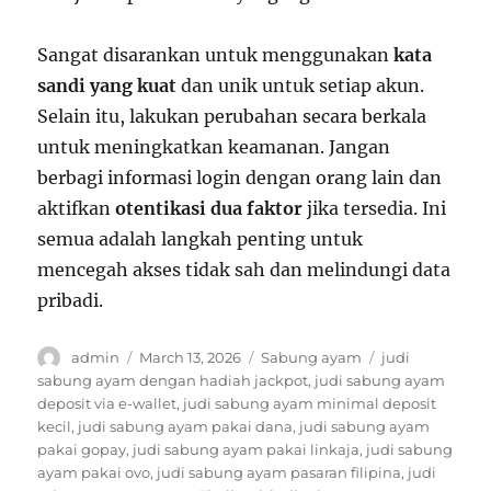
Sangat disarankan untuk menggunakan
kata
sandi yang kuat
dan unik untuk setiap akun.
Selain itu, lakukan perubahan secara berkala
untuk meningkatkan keamanan. Jangan
berbagi informasi login dengan orang lain dan
aktifkan
otentikasi dua faktor
jika tersedia. Ini
semua adalah langkah penting untuk
mencegah akses tidak sah dan melindungi data
pribadi.
A
P
C
T
admin
March 13, 2026
Sabung ayam
judi
u
o
a
a
sabung ayam dengan hadiah jackpot
,
judi sabung ayam
t
s
t
g
deposit via e-wallet
,
judi sabung ayam minimal deposit
h
t
e
s
kecil
,
judi sabung ayam pakai dana
,
judi sabung ayam
o
e
g
pakai gopay
,
judi sabung ayam pakai linkaja
,
judi sabung
r
d
o
ayam pakai ovo
,
judi sabung ayam pasaran filipina
,
judi