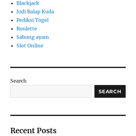
Blackjack
Judi Balap Kuda
Pediksi Togel
Roulette
Sabung ayam
Slot Online
Search
SEARCH
Recent Posts