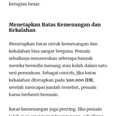
kerugian besar.
Menetapkan Batas Kemenangan dan
Kekalahan
Menetapkan batas untuk kemenangan dan
kekalahan bisa sangat berguna. Pemain
sebaiknya menentukan seberapa banyak
mereka bersedia menang atau kalah dalam satu
sesi permainan. Sebagai contoh, jika batas
kekalahan ditetapkan pada
500.000 IDR
,
setelah mencapai jumlah tersebut, pemain
harus berhenti bermain.
Batas kemenangan juga penting. Jika pemain