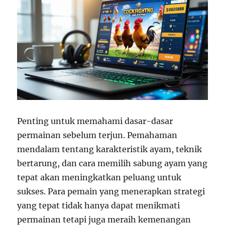
Penting untuk memahami dasar-dasar
permainan sebelum terjun. Pemahaman
mendalam tentang karakteristik ayam, teknik
bertarung, dan cara memilih sabung ayam yang
tepat akan meningkatkan peluang untuk
sukses. Para pemain yang menerapkan strategi
yang tepat tidak hanya dapat menikmati
permainan tetapi juga meraih kemenangan