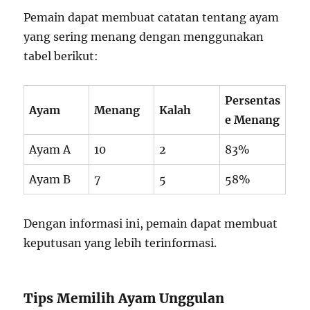
Pemain dapat membuat catatan tentang ayam
yang sering menang dengan menggunakan
tabel berikut:
Persentas
Ayam
Menang
Kalah
e Menang
Ayam A
10
2
83%
Ayam B
7
5
58%
Dengan informasi ini, pemain dapat membuat
keputusan yang lebih terinformasi.
Tips Memilih Ayam Unggulan