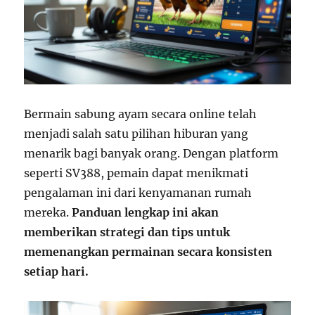
Bermain sabung ayam secara online telah
menjadi salah satu pilihan hiburan yang
menarik bagi banyak orang. Dengan platform
seperti SV388, pemain dapat menikmati
pengalaman ini dari kenyamanan rumah
mereka.
Panduan lengkap ini akan
memberikan strategi dan tips untuk
memenangkan permainan secara konsisten
setiap hari.