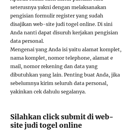
seterusnya yakni dengan melaksanakan
pengisian formulir register yang sudah
disajikan web-site judi togel online. Di sini
Anda nanti dapat disuruh kerjakan pengisian
data personal.
Mengenai yang Anda isi yaitu alamat komplet,
nama komplet, nomor telephone, alamat e
mail, nomor rekening dan data yang
dibutuhkan yang lain. Penting buat Anda, jika
sebelumnya kirim seluruh data personal,
yakinkan cek dahulu segalanya.
Silahkan click submit di web-
site judi togel online