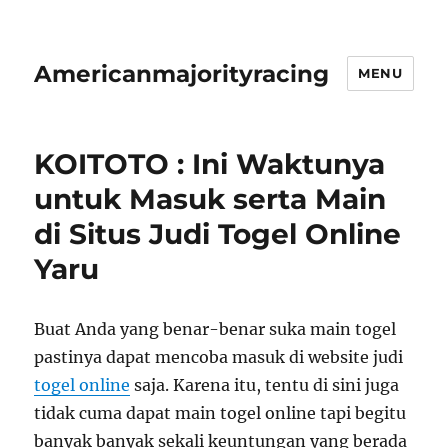
Americanmajorityracing
MENU
KOITOTO : Ini Waktunya
untuk Masuk serta Main
di Situs Judi Togel Online
Yaru
Buat Anda yang benar-benar suka main togel
pastinya dapat mencoba masuk di website judi
togel online
saja. Karena itu, tentu di sini juga
tidak cuma dapat main togel online tapi begitu
banyak banyak sekali keuntungan yang berada