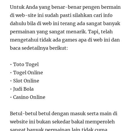
Untuk Anda yang benar-benar pengen bermain
di web-site ini sudah pasti silahkan cari info
dahulu bila di web ini terang ada sangat banyak
permainan yang sangat menarik. Tapi, telah
mengetahui tidak ada games apa di web ini dan
baca sedetailnya berikut:
• Toto Togel
• Togel Online
• Slot Online
• Judi Bola
• Casino Online
Betul-betul betul dengan masuk serta main di
website ini bukan sekedar bakal memperoleh
sangat banyak permainan lain tidak cuma