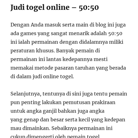
Judi togel online – 50:50
Dengan Anda masuk serta main di blog ini juga
ada games yang sangat menarik adalah 50:50
ini ialah permainan dengan didalamnya miliki
peraturan khusus. Banyak pemain di
permainan ini lantas kedepannya mesti
memakai metode pasaran taruhan yang berada
di dalam judi online togel.
Selanjutnya, tentunya di sini juga tentu pemain
pun penting lakukan pemutusan prakiraan
untuk angka ganjil bahkan juga angka
yang genap dan besar serta kecil yang kedepan
mau dimainkan. Sebaiknya permainan ini
cukup dimengerti oleh pemain togel.