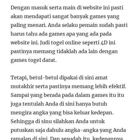
Dengan masuk serta main di website ini pasti
akan mendapati sangat banyak games yang
paling menari. Anda selaku pemain sudah pasti
harus tahu ada games apa yang ada pada
website ini. Judi togel online seperti 4D ini
pastinya memang tidaklah ada lain dengan
games togel darat.
Tetapi, betul-betul dipakai di sini amat
mutakhir serta pastinya memang lebih efektif.
Sampai yang berada pada dalam games itu itu
juga tentulah Anda di sini hanya butuh
mengira angka yang bisa keluar kedepan.
Sehingga di sinu silahkan Anda untuk
putuskan saja dahulu angka-angka yang Anda
ramalan di sini. Dan sesudah itu, kedepannya