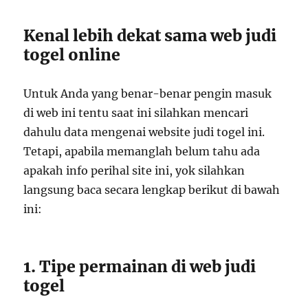
Kenal lebih dekat sama web judi
togel online
Untuk Anda yang benar-benar pengin masuk
di web ini tentu saat ini silahkan mencari
dahulu data mengenai website judi togel ini.
Tetapi, apabila memanglah belum tahu ada
apakah info perihal site ini, yok silahkan
langsung baca secara lengkap berikut di bawah
ini:
1. Tipe permainan di web judi
togel