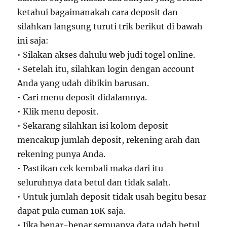
ketahui bagaimanakah cara deposit dan
silahkan langsung turuti trik berikut di bawah
ini saja:
• Silakan akses dahulu web judi togel online.
• Setelah itu, silahkan login dengan account
Anda yang udah dibikin barusan.
• Cari menu deposit didalamnya.
• Klik menu deposit.
• Sekarang silahkan isi kolom deposit
mencakup jumlah deposit, rekening arah dan
rekening punya Anda.
• Pastikan cek kembali maka dari itu
seluruhnya data betul dan tidak salah.
• Untuk jumlah deposit tidak usah begitu besar
dapat pula cuman 10K saja.
• Jika benar-benar semuanya data udah betul