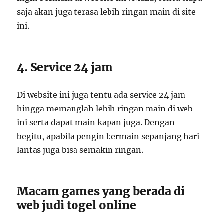
saja akan juga terasa lebih ringan main di site
ini.
4. Service 24 jam
Di website ini juga tentu ada service 24 jam
hingga memanglah lebih ringan main di web
ini serta dapat main kapan juga. Dengan
begitu, apabila pengin bermain sepanjang hari
lantas juga bisa semakin ringan.
Macam games yang berada di
web judi togel online