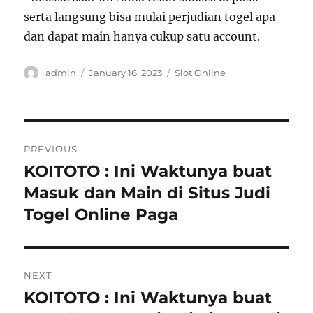
serta langsung bisa mulai perjudian togel apa
dan dapat main hanya cukup satu account.
A
P
C
admin
January 16, 2023
Slot Online
u
o
a
t
s
t
h
t
e
o
e
g
P
r
d
o
PREVIOUS
o
r
o
KOITOTO : Ini Waktunya buat
P
n
i
r
Masuk dan Main di Situs Judi
e
s
s
e
Togel Online Paga
t
v
i
n
o
NEXT
a
u
KOITOTO : Ini Waktunya buat
N
s
v