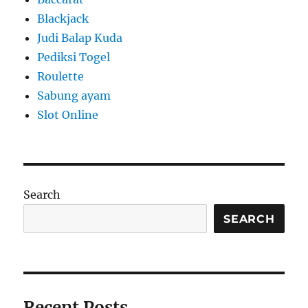
Blackjack
Judi Balap Kuda
Pediksi Togel
Roulette
Sabung ayam
Slot Online
Search
SEARCH
Recent Posts