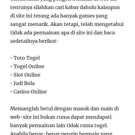
tentunya silahkan cari kabar dahulu kalaupun
di site ini terang ada banyak games yang
sangat menarik. Akan tetapi, telah mengetahui
tidak ada permainan apa di site ini dan baca
sedetailnya berikut:
• Toto Togel
• Togel Online
• Slot Online
• Judi Bola
• Casino Online
Memanglah betul dengan masuk dan main di
web-site ini bukan cuma dapat mendapati
banyak permainan lain tidak cuma togel.
Apabila benar-benar pengin bermain yang