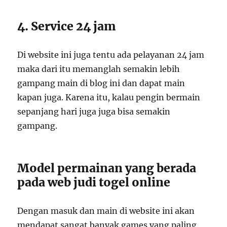
4. Service 24 jam
Di website ini juga tentu ada pelayanan 24 jam
maka dari itu memanglah semakin lebih
gampang main di blog ini dan dapat main
kapan juga. Karena itu, kalau pengin bermain
sepanjang hari juga juga bisa semakin
gampang.
Model permainan yang berada
pada web judi togel online
Dengan masuk dan main di website ini akan
mendapat sangat banyak games yang paling