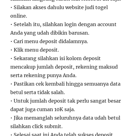
• Silakan akses dahulu website judi togel
online.
• Setelah itu, silahkan login dengan account
Anda yang udah dibikin barusan.
• Cari menu deposit didalamnya.
• Klik menu deposit.
• Sekarang silahkan isi kolom deposit
mencakup jumlah deposit, rekening maksud
serta rekening punya Anda.
• Pastikan cek kembali hingga semuanya data
betul serta tidak salah.
• Untuk jumlah deposit tak perlu sangat besar
dapat juga cuman 10K saja.
• Jika memanglah seluruhnya data udah betul
silahkan click submit.
• Selesai saat ini Anda telah sukses deposit