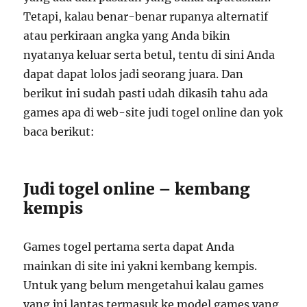
Tetapi, kalau benar-benar rupanya alternatif
atau perkiraan angka yang Anda bikin
nyatanya keluar serta betul, tentu di sini Anda
dapat dapat lolos jadi seorang juara. Dan
berikut ini sudah pasti udah dikasih tahu ada
games apa di web-site judi togel online dan yok
baca berikut:
Judi togel online – kembang
kempis
Games togel pertama serta dapat Anda
mainkan di site ini yakni kembang kempis.
Untuk yang belum mengetahui kalau games
yang ini lantas termasuk ke model games yang