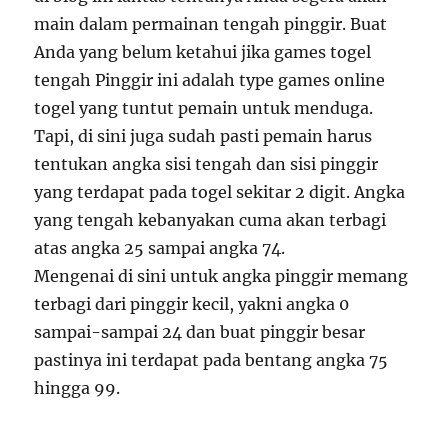
main dalam permainan tengah pinggir. Buat
Anda yang belum ketahui jika games togel
tengah Pinggir ini adalah type games online
togel yang tuntut pemain untuk menduga.
Tapi, di sini juga sudah pasti pemain harus
tentukan angka sisi tengah dan sisi pinggir
yang terdapat pada togel sekitar 2 digit. Angka
yang tengah kebanyakan cuma akan terbagi
atas angka 25 sampai angka 74.
Mengenai di sini untuk angka pinggir memang
terbagi dari pinggir kecil, yakni angka 0
sampai-sampai 24 dan buat pinggir besar
pastinya ini terdapat pada bentang angka 75
hingga 99.