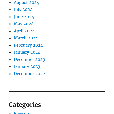
August 2024
July 2024
June 2024
May 2024
April 2024
March 2024
February 2024
January 2024
December 2023
January 2023
December 2022
Categories
Baccarat