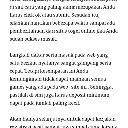
di sini cara yang paling akhir merupakan Anda
harus click ok atau submit. Sesudah itu,
silahkan nantikan beberapa waktu sampai ada
pemberitahuan dari situs togel online jika Anda
sudah sukses masuk.
Langkah daftar serta masuk pada web yang
satu berikut nyatanya sangat gampang serta
cepat. Tetapi kesempatan ini Anda
kemungkinan tidak dapat mainkan semua
games yang ada pada web-site ini . Sehingga,
pastilah di sini juga harus deposit minimum
dapat pada jumlah paling kecil.
Akan halnya selanjutnya untuk dapat kerjakan
registrasi pasti sangat juga simpel cuma karena