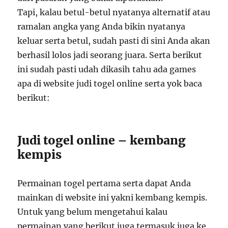
Tapi, kalau betul-betul nyatanya alternatif atau
ramalan angka yang Anda bikin nyatanya
keluar serta betul, sudah pasti di sini Anda akan
berhasil lolos jadi seorang juara. Serta berikut
ini sudah pasti udah dikasih tahu ada games
apa di website judi togel online serta yok baca
berikut:
Judi togel online – kembang
kempis
Permainan togel pertama serta dapat Anda
mainkan di website ini yakni kembang kempis.
Untuk yang belum mengetahui kalau
permainan yang berikut juga termasuk juga ke