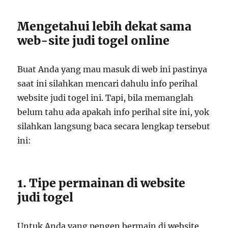
Mengetahui lebih dekat sama
web-site judi togel online
Buat Anda yang mau masuk di web ini pastinya
saat ini silahkan mencari dahulu info perihal
website judi togel ini. Tapi, bila memanglah
belum tahu ada apakah info perihal site ini, yok
silahkan langsung baca secara lengkap tersebut
ini:
1. Tipe permainan di website
judi togel
Untuk Anda yang pengen bermain di website