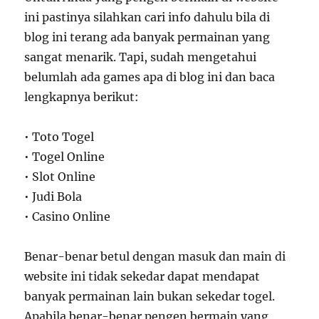
ini pastinya silahkan cari info dahulu bila di
blog ini terang ada banyak permainan yang
sangat menarik. Tapi, sudah mengetahui
belumlah ada games apa di blog ini dan baca
lengkapnya berikut:
• Toto Togel
• Togel Online
• Slot Online
• Judi Bola
• Casino Online
Benar-benar betul dengan masuk dan main di
website ini tidak sekedar dapat mendapat
banyak permainan lain bukan sekedar togel.
Apabila benar-benar pengen bermain yang