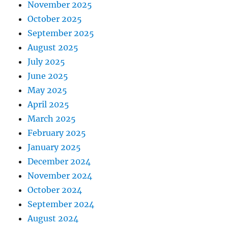
November 2025
October 2025
September 2025
August 2025
July 2025
June 2025
May 2025
April 2025
March 2025
February 2025
January 2025
December 2024
November 2024
October 2024
September 2024
August 2024