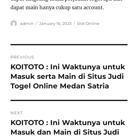
dapat main hanya cukup satu account.
A
P
C
admin
January 16, 2023
Slot Online
u
o
a
t
s
t
h
t
e
o
e
g
P
r
d
o
PREVIOUS
o
r
o
KOITOTO : Ini Waktunya untuk
P
n
i
r
Masuk serta Main di Situs Judi
e
s
s
e
Togel Online Medan Satria
t
v
i
n
o
NEXT
a
u
KOITOTO : Ini Waktunya untuk
N
s
v
e
Masuk dan Main di Situs Judi
p