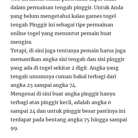
dalam permainan tengah pinggir. Untuk Anda
yang belum mengetahui kalau games togel
tengah Pinggir ini sebagai tipe permainan
online togel yang menuntut pemain buat
mengira.
Tetapi, di sini juga tentunya pemain harus juga
memastikan angka sisi tengah dan sisi pinggir
yang ada di togel sekitar 2 digit. Angka yang
tengah umumnya cuman bakal terbagi dari
angka 25 sampai angka 74.
Mengenai di sini buat angka pinggir hanya
terbagi atas pinggir kecil, adalah angka 0
sampai 24 dan untuk pinggir besar pastinya ini
terdapat pada bentang angka 75 hingga sampai
99.