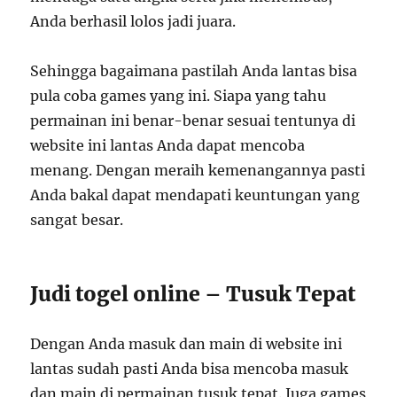
Anda berhasil lolos jadi juara.
Sehingga bagaimana pastilah Anda lantas bisa
pula coba games yang ini. Siapa yang tahu
permainan ini benar-benar sesuai tentunya di
website ini lantas Anda dapat mencoba
menang. Dengan meraih kemenangannya pasti
Anda bakal dapat mendapati keuntungan yang
sangat besar.
Judi togel online – Tusuk Tepat
Dengan Anda masuk dan main di website ini
lantas sudah pasti Anda bisa mencoba masuk
dan main di permainan tusuk tepat. Juga games