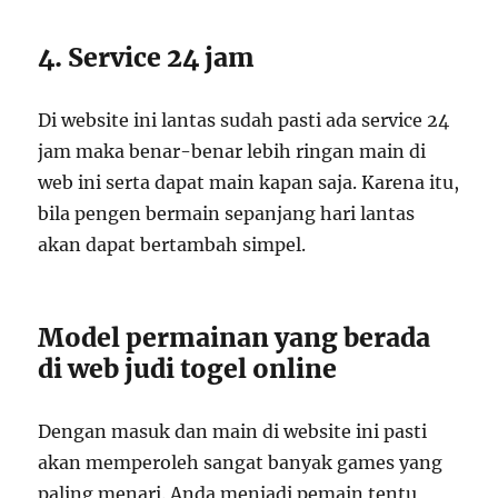
4. Service 24 jam
Di website ini lantas sudah pasti ada service 24
jam maka benar-benar lebih ringan main di
web ini serta dapat main kapan saja. Karena itu,
bila pengen bermain sepanjang hari lantas
akan dapat bertambah simpel.
Model permainan yang berada
di web judi togel online
Dengan masuk dan main di website ini pasti
akan memperoleh sangat banyak games yang
paling menari. Anda menjadi pemain tentu