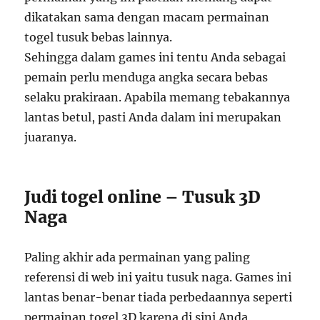
dikatakan sama dengan macam permainan
togel tusuk bebas lainnya.
Sehingga dalam games ini tentu Anda sebagai
pemain perlu menduga angka secara bebas
selaku prakiraan. Apabila memang tebakannya
lantas betul, pasti Anda dalam ini merupakan
juaranya.
Judi togel online – Tusuk 3D
Naga
Paling akhir ada permainan yang paling
referensi di web ini yaitu tusuk naga. Games ini
lantas benar-benar tiada perbedaannya seperti
permainan togel 3D karena di sini Anda