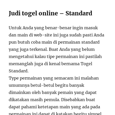
Judi togel online – Standard
Untuk Anda yang benar-benar ingin masuk
dan main di web-site ini juga sudah pasti Anda
pun butuh coba main di permainan standard
yang juga terkenal. Buat Anda yang belum
mengetahui kalau tipe permainan ini pastilah
memanglah juga di kenal bernama Togel
Standard.
Type permainan yang semacam ini malahan
umumnya betul-betul begitu banyak
dimainkan oleh banyak pemain yang dapat
dikatakan masih pemula. Disebabkan buat
dapat pahami ketetapan main yang ada pada
permainan ini dapat di katakan begitu simpel.