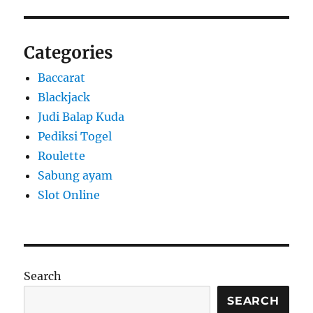
Categories
Baccarat
Blackjack
Judi Balap Kuda
Pediksi Togel
Roulette
Sabung ayam
Slot Online
Search
SEARCH