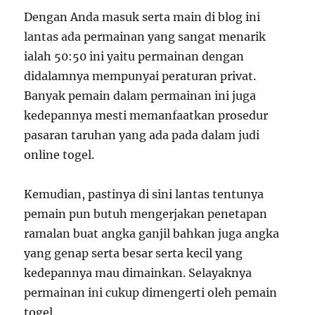
Dengan Anda masuk serta main di blog ini
lantas ada permainan yang sangat menarik
ialah 50:50 ini yaitu permainan dengan
didalamnya mempunyai peraturan privat.
Banyak pemain dalam permainan ini juga
kedepannya mesti memanfaatkan prosedur
pasaran taruhan yang ada pada dalam judi
online togel.
Kemudian, pastinya di sini lantas tentunya
pemain pun butuh mengerjakan penetapan
ramalan buat angka ganjil bahkan juga angka
yang genap serta besar serta kecil yang
kedepannya mau dimainkan. Selayaknya
permainan ini cukup dimengerti oleh pemain
togel.