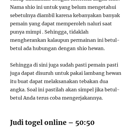
Nama shio ini untuk yang belum mengetahui
sebetulnya diambil karena kebanyakan banyak
pemain yang dapat memperoleh naluri saat
punya mimpi . Sehingga, tidaklah
mengherankan kalaupun permainan ini betul-
betul ada hubungan dengan shio hewan.
Sehingga di sini juga sudah pasti pemain pasti
juga dapat disuruh untuk pakai lambang hewan
itu buat dapat melaksanakan tebakan dua
angka. Soal ini pastilah akan simpel jika betul-
betul Anda terus coba mengerjakannya.
Judi togel online – 50:50