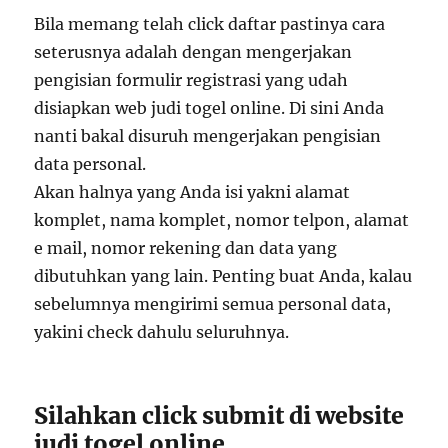
Bila memang telah click daftar pastinya cara
seterusnya adalah dengan mengerjakan
pengisian formulir registrasi yang udah
disiapkan web judi togel online. Di sini Anda
nanti bakal disuruh mengerjakan pengisian
data personal.
Akan halnya yang Anda isi yakni alamat
komplet, nama komplet, nomor telpon, alamat
e mail, nomor rekening dan data yang
dibutuhkan yang lain. Penting buat Anda, kalau
sebelumnya mengirimi semua personal data,
yakini check dahulu seluruhnya.
Silahkan click submit di website
judi togel online