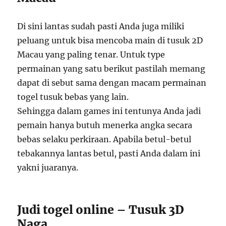
Di sini lantas sudah pasti Anda juga miliki
peluang untuk bisa mencoba main di tusuk 2D
Macau yang paling tenar. Untuk type
permainan yang satu berikut pastilah memang
dapat di sebut sama dengan macam permainan
togel tusuk bebas yang lain.
Sehingga dalam games ini tentunya Anda jadi
pemain hanya butuh menerka angka secara
bebas selaku perkiraan. Apabila betul-betul
tebakannya lantas betul, pasti Anda dalam ini
yakni juaranya.
Judi togel online – Tusuk 3D
Naga