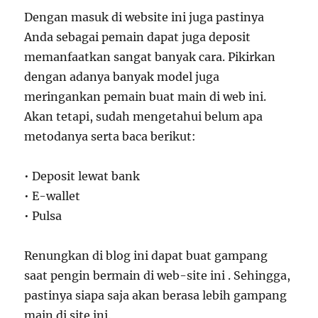
Dengan masuk di website ini juga pastinya
Anda sebagai pemain dapat juga deposit
memanfaatkan sangat banyak cara. Pikirkan
dengan adanya banyak model juga
meringankan pemain buat main di web ini.
Akan tetapi, sudah mengetahui belum apa
metodanya serta baca berikut:
• Deposit lewat bank
• E-wallet
• Pulsa
Renungkan di blog ini dapat buat gampang
saat pengin bermain di web-site ini . Sehingga,
pastinya siapa saja akan berasa lebih gampang
main di site ini.