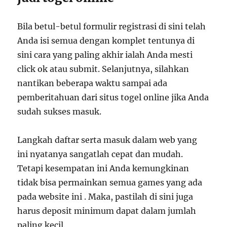
Bila betul-betul formulir registrasi di sini telah
Anda isi semua dengan komplet tentunya di
sini cara yang paling akhir ialah Anda mesti
click ok atau submit. Selanjutnya, silahkan
nantikan beberapa waktu sampai ada
pemberitahuan dari situs togel online jika Anda
sudah sukses masuk.
Langkah daftar serta masuk dalam web yang
ini nyatanya sangatlah cepat dan mudah.
Tetapi kesempatan ini Anda kemungkinan
tidak bisa permainkan semua games yang ada
pada website ini . Maka, pastilah di sini juga
harus deposit minimum dapat dalam jumlah
paling kecil.