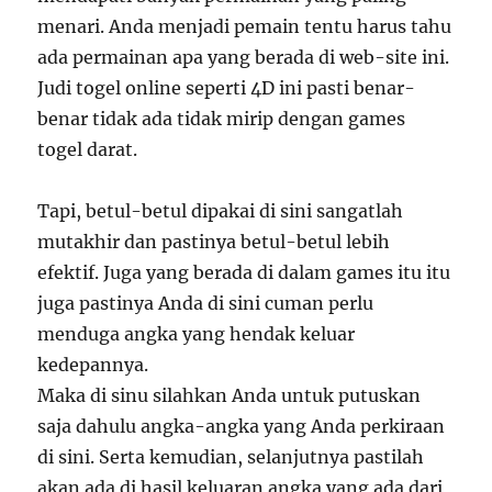
menari. Anda menjadi pemain tentu harus tahu
ada permainan apa yang berada di web-site ini.
Judi togel online seperti 4D ini pasti benar-
benar tidak ada tidak mirip dengan games
togel darat.
Tapi, betul-betul dipakai di sini sangatlah
mutakhir dan pastinya betul-betul lebih
efektif. Juga yang berada di dalam games itu itu
juga pastinya Anda di sini cuman perlu
menduga angka yang hendak keluar
kedepannya.
Maka di sinu silahkan Anda untuk putuskan
saja dahulu angka-angka yang Anda perkiraan
di sini. Serta kemudian, selanjutnya pastilah
akan ada di hasil keluaran angka yang ada dari