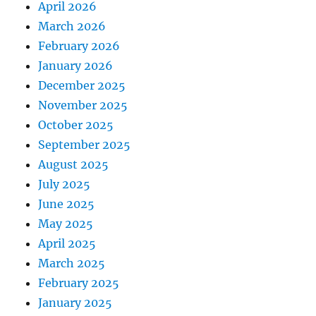
April 2026
March 2026
February 2026
January 2026
December 2025
November 2025
October 2025
September 2025
August 2025
July 2025
June 2025
May 2025
April 2025
March 2025
February 2025
January 2025