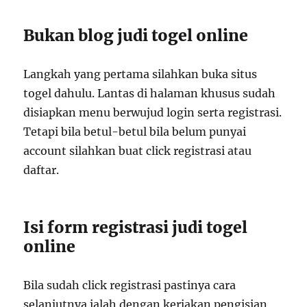
Bukan blog judi togel online
Langkah yang pertama silahkan buka situs
togel dahulu. Lantas di halaman khusus sudah
disiapkan menu berwujud login serta registrasi.
Tetapi bila betul-betul bila belum punyai
account silahkan buat click registrasi atau
daftar.
Isi form registrasi judi togel
online
Bila sudah click registrasi pastinya cara
selanjutnya ialah dengan kerjakan pengisian