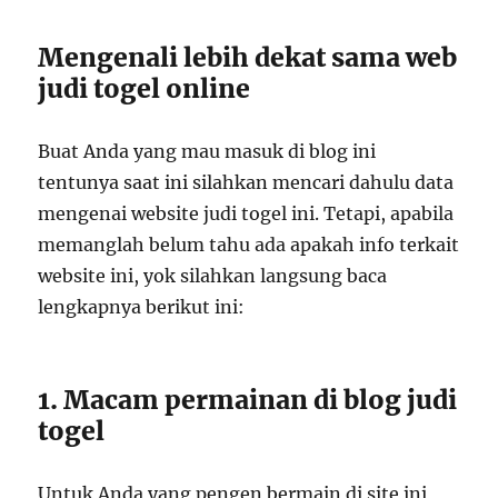
Mengenali lebih dekat sama web
judi togel online
Buat Anda yang mau masuk di blog ini
tentunya saat ini silahkan mencari dahulu data
mengenai website judi togel ini. Tetapi, apabila
memanglah belum tahu ada apakah info terkait
website ini, yok silahkan langsung baca
lengkapnya berikut ini:
1. Macam permainan di blog judi
togel
Untuk Anda yang pengen bermain di site ini