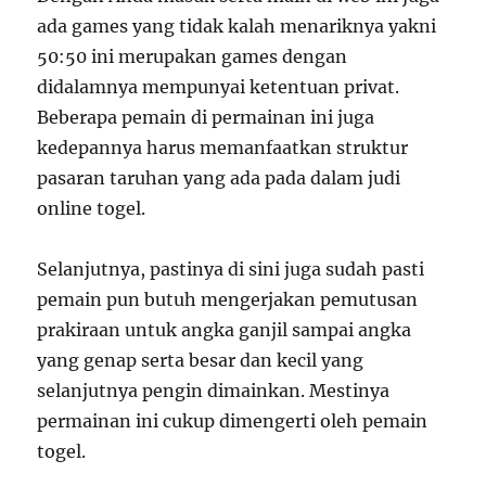
ada games yang tidak kalah menariknya yakni
50:50 ini merupakan games dengan
didalamnya mempunyai ketentuan privat.
Beberapa pemain di permainan ini juga
kedepannya harus memanfaatkan struktur
pasaran taruhan yang ada pada dalam judi
online togel.
Selanjutnya, pastinya di sini juga sudah pasti
pemain pun butuh mengerjakan pemutusan
prakiraan untuk angka ganjil sampai angka
yang genap serta besar dan kecil yang
selanjutnya pengin dimainkan. Mestinya
permainan ini cukup dimengerti oleh pemain
togel.