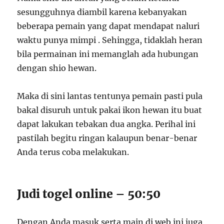
sesungguhnya diambil karena kebanyakan
beberapa pemain yang dapat mendapat naluri
waktu punya mimpi . Sehingga, tidaklah heran
bila permainan ini memanglah ada hubungan
dengan shio hewan.
Maka di sini lantas tentunya pemain pasti pula
bakal disuruh untuk pakai ikon hewan itu buat
dapat lakukan tebakan dua angka. Perihal ini
pastilah begitu ringan kalaupun benar-benar
Anda terus coba melakukan.
Judi togel online – 50:50
Dengan Anda masuk serta main di web ini juga