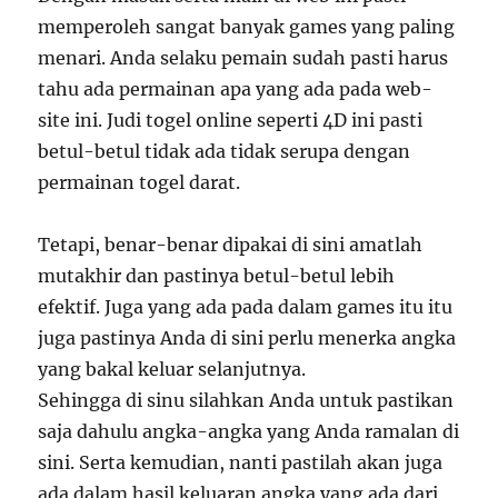
memperoleh sangat banyak games yang paling
menari. Anda selaku pemain sudah pasti harus
tahu ada permainan apa yang ada pada web-
site ini. Judi togel online seperti 4D ini pasti
betul-betul tidak ada tidak serupa dengan
permainan togel darat.
Tetapi, benar-benar dipakai di sini amatlah
mutakhir dan pastinya betul-betul lebih
efektif. Juga yang ada pada dalam games itu itu
juga pastinya Anda di sini perlu menerka angka
yang bakal keluar selanjutnya.
Sehingga di sinu silahkan Anda untuk pastikan
saja dahulu angka-angka yang Anda ramalan di
sini. Serta kemudian, nanti pastilah akan juga
ada dalam hasil keluaran angka yang ada dari