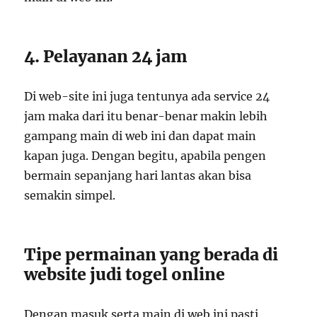
4. Pelayanan 24 jam
Di web-site ini juga tentunya ada service 24
jam maka dari itu benar-benar makin lebih
gampang main di web ini dan dapat main
kapan juga. Dengan begitu, apabila pengen
bermain sepanjang hari lantas akan bisa
semakin simpel.
Tipe permainan yang berada di
website judi togel online
Dengan masuk serta main di web ini pasti