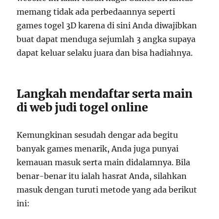
memang tidak ada perbedaannya seperti
games togel 3D karena di sini Anda diwajibkan
buat dapat menduga sejumlah 3 angka supaya
dapat keluar selaku juara dan bisa hadiahnya.
Langkah mendaftar serta main
di web judi togel online
Kemungkinan sesudah dengar ada begitu
banyak games menarik, Anda juga punyai
kemauan masuk serta main didalamnya. Bila
benar-benar itu ialah hasrat Anda, silahkan
masuk dengan turuti metode yang ada berikut
ini: