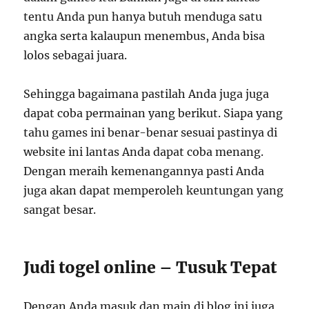
tentu Anda pun hanya butuh menduga satu
angka serta kalaupun menembus, Anda bisa
lolos sebagai juara.
Sehingga bagaimana pastilah Anda juga juga
dapat coba permainan yang berikut. Siapa yang
tahu games ini benar-benar sesuai pastinya di
website ini lantas Anda dapat coba menang.
Dengan meraih kemenangannya pasti Anda
juga akan dapat memperoleh keuntungan yang
sangat besar.
Judi togel online – Tusuk Tepat
Dengan Anda masuk dan main di blog ini juga