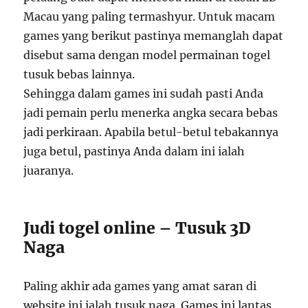
Macau yang paling termashyur. Untuk macam
games yang berikut pastinya memanglah dapat
disebut sama dengan model permainan togel
tusuk bebas lainnya.
Sehingga dalam games ini sudah pasti Anda
jadi pemain perlu menerka angka secara bebas
jadi perkiraan. Apabila betul-betul tebakannya
juga betul, pastinya Anda dalam ini ialah
juaranya.
Judi togel online – Tusuk 3D
Naga
Paling akhir ada games yang amat saran di
website ini ialah tusuk naga. Games ini lantas