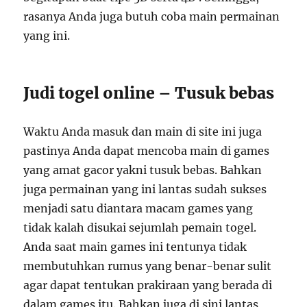
rasanya Anda juga butuh coba main permainan
yang ini.
Judi togel online – Tusuk bebas
Waktu Anda masuk dan main di site ini juga
pastinya Anda dapat mencoba main di games
yang amat gacor yakni tusuk bebas. Bahkan
juga permainan yang ini lantas sudah sukses
menjadi satu diantara macam games yang
tidak kalah disukai sejumlah pemain togel.
Anda saat main games ini tentunya tidak
membutuhkan rumus yang benar-benar sulit
agar dapat tentukan prakiraan yang berada di
dalam games itu. Bahkan juga di sini lantas