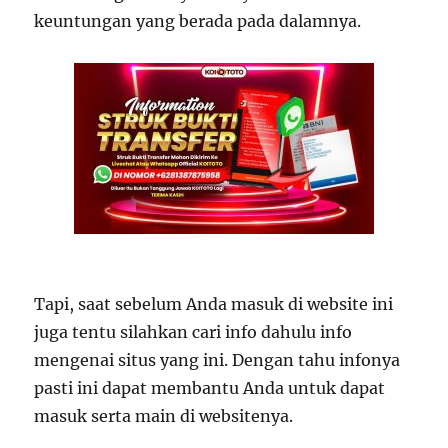
keuntungan yang berada pada dalamnya.
Tapi, saat sebelum Anda masuk di website ini
juga tentu silahkan cari info dahulu info
mengenai situs yang ini. Dengan tahu infonya
pasti ini dapat membantu Anda untuk dapat
masuk serta main di websitenya.