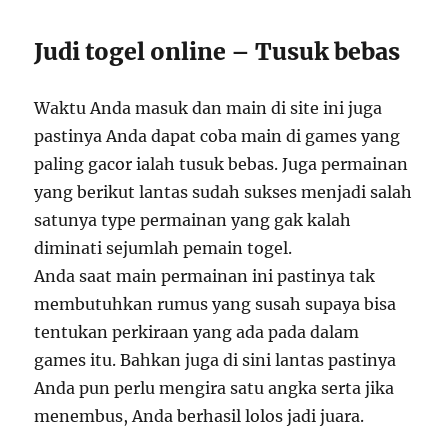
Judi togel online – Tusuk bebas
Waktu Anda masuk dan main di site ini juga
pastinya Anda dapat coba main di games yang
paling gacor ialah tusuk bebas. Juga permainan
yang berikut lantas sudah sukses menjadi salah
satunya type permainan yang gak kalah
diminati sejumlah pemain togel.
Anda saat main permainan ini pastinya tak
membutuhkan rumus yang susah supaya bisa
tentukan perkiraan yang ada pada dalam
games itu. Bahkan juga di sini lantas pastinya
Anda pun perlu mengira satu angka serta jika
menembus, Anda berhasil lolos jadi juara.