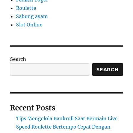
Roulette
Sabung ayam
Slot Online
Search
SEARCH
Recent Posts
Tips Mengelola Bankroll Saat Bermain Live
Speed Roulette Bertempo Cepat Dengan