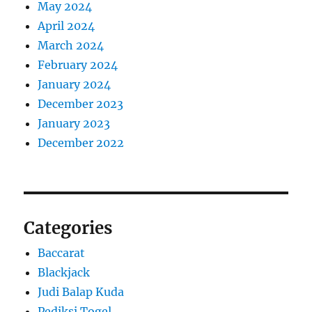
May 2024
April 2024
March 2024
February 2024
January 2024
December 2023
January 2023
December 2022
Categories
Baccarat
Blackjack
Judi Balap Kuda
Pediksi Togel