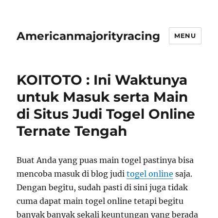
Americanmajorityracing
MENU
KOITOTO : Ini Waktunya
untuk Masuk serta Main
di Situs Judi Togel Online
Ternate Tengah
Buat Anda yang puas main togel pastinya bisa
mencoba masuk di blog judi
togel online
saja.
Dengan begitu, sudah pasti di sini juga tidak
cuma dapat main togel online tetapi begitu
banyak banyak sekali keuntungan yang berada