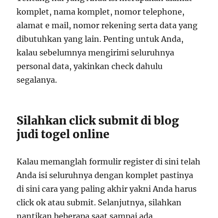
komplet, nama komplet, nomor telephone,
alamat e mail, nomor rekening serta data yang
dibutuhkan yang lain. Penting untuk Anda,
kalau sebelumnya mengirimi seluruhnya
personal data, yakinkan check dahulu
segalanya.
Silahkan click submit di blog
judi togel online
Kalau memanglah formulir register di sini telah
Anda isi seluruhnya dengan komplet pastinya
di sini cara yang paling akhir yakni Anda harus
click ok atau submit. Selanjutnya, silahkan
nantikan beberapa saat sampai ada