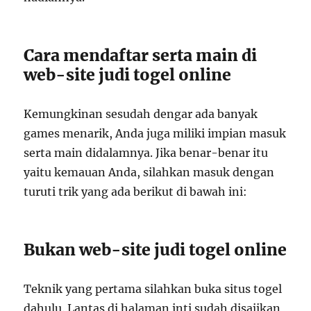
Cara mendaftar serta main di
web-site judi togel online
Kemungkinan sesudah dengar ada banyak
games menarik, Anda juga miliki impian masuk
serta main didalamnya. Jika benar-benar itu
yaitu kemauan Anda, silahkan masuk dengan
turuti trik yang ada berikut di bawah ini:
Bukan web-site judi togel online
Teknik yang pertama silahkan buka situs togel
dahulu. Lantas di halaman inti sudah disajikan