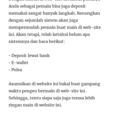
Anda sebagai pemain bisa juga deposit
memakai sangat banyak langkah. Renungkan
dengan sejumlah sistem akan juga
mempermudah pemain buat main di web-site
ini. Akan tetapi, telah ketahui belum apa
sistemnya dan baca berikut:
• Deposit lewat bank
• E-wallet
• Pulsa
Asumsikan di website ini bakal buat gampang
waktu pengen bermain di web-site ini .
Sehingga, tentu siapa saja juga terasa lebih
ringan main di website ini.