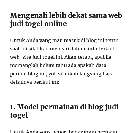
Mengenali lebih dekat sama web
judi togel online
Untuk Anda yang mau masuk di blog ini tentu
saat ini silahkan mencari dahulu info terkait
web-site judi togel ini. Akan tetapi, apabila
memanglah belum tahu ada apakah data
perihal blog ini, yok silahkan langsung baca
detailnya berikut ini:
1. Model permainan di blog judi
togel
Untuk Anda yang benar-benar ingin bermain