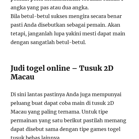
angka yang pas atau dua angka.
Bila betul-betul sukses mengira secara benar
pasti Anda disebutkan sebagai pemain. Akan
tetapi, janganlah lupa yakini mesti dapat main
dengan sangatlah betul-betul.
Judi togel online – Tusuk 2D
Macau
Di sini lantas pastinya Anda juga mempunyai
peluang buat dapat coba main di tusuk 2D
Macau yang paling ternama. Untuk tipe
permainan yang satu berikut pastilah memang
dapat disebut sama dengan tipe games togel
tusuk bebas lainnya.