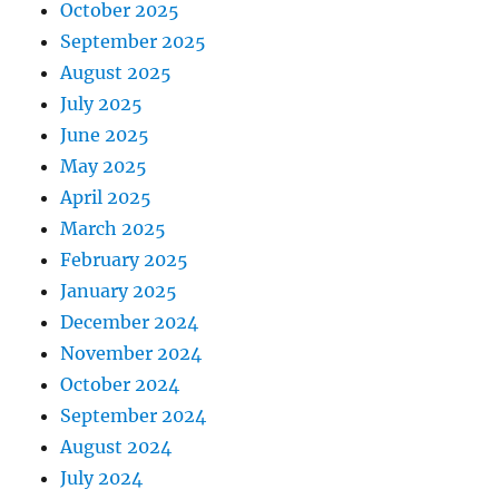
October 2025
September 2025
August 2025
July 2025
June 2025
May 2025
April 2025
March 2025
February 2025
January 2025
December 2024
November 2024
October 2024
September 2024
August 2024
July 2024