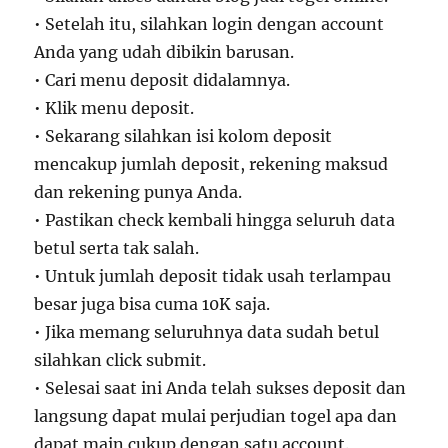
• Setelah itu, silahkan login dengan account
Anda yang udah dibikin barusan.
• Cari menu deposit didalamnya.
• Klik menu deposit.
• Sekarang silahkan isi kolom deposit
mencakup jumlah deposit, rekening maksud
dan rekening punya Anda.
• Pastikan check kembali hingga seluruh data
betul serta tak salah.
• Untuk jumlah deposit tidak usah terlampau
besar juga bisa cuma 10K saja.
• Jika memang seluruhnya data sudah betul
silahkan click submit.
• Selesai saat ini Anda telah sukses deposit dan
langsung dapat mulai perjudian togel apa dan
dapat main cukup dengan satu account.