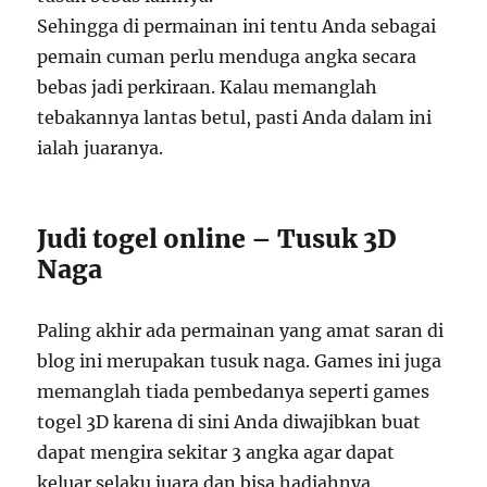
Sehingga di permainan ini tentu Anda sebagai
pemain cuman perlu menduga angka secara
bebas jadi perkiraan. Kalau memanglah
tebakannya lantas betul, pasti Anda dalam ini
ialah juaranya.
Judi togel online – Tusuk 3D
Naga
Paling akhir ada permainan yang amat saran di
blog ini merupakan tusuk naga. Games ini juga
memanglah tiada pembedanya seperti games
togel 3D karena di sini Anda diwajibkan buat
dapat mengira sekitar 3 angka agar dapat
keluar selaku juara dan bisa hadiahnya.