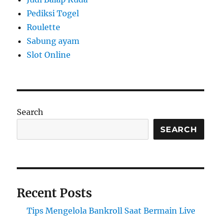
Pediksi Togel
Roulette
Sabung ayam
Slot Online
Search
SEARCH
Recent Posts
Tips Mengelola Bankroll Saat Bermain Live