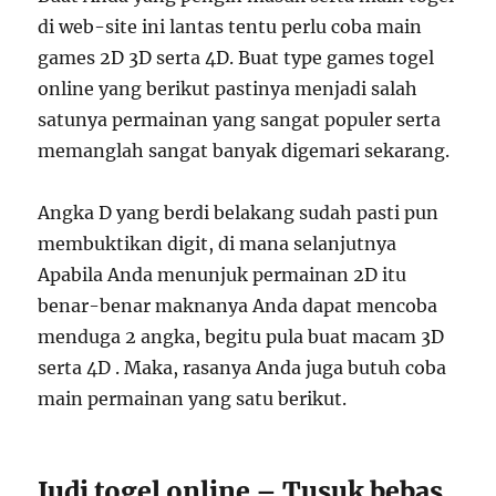
di web-site ini lantas tentu perlu coba main
games 2D 3D serta 4D. Buat type games togel
online yang berikut pastinya menjadi salah
satunya permainan yang sangat populer serta
memanglah sangat banyak digemari sekarang.
Angka D yang berdi belakang sudah pasti pun
membuktikan digit, di mana selanjutnya
Apabila Anda menunjuk permainan 2D itu
benar-benar maknanya Anda dapat mencoba
menduga 2 angka, begitu pula buat macam 3D
serta 4D . Maka, rasanya Anda juga butuh coba
main permainan yang satu berikut.
Judi togel online – Tusuk bebas