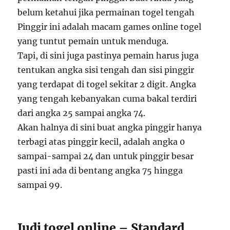
belum ketahui jika permainan togel tengah
Pinggir ini adalah macam games online togel
yang tuntut pemain untuk menduga.
Tapi, di sini juga pastinya pemain harus juga
tentukan angka sisi tengah dan sisi pinggir
yang terdapat di togel sekitar 2 digit. Angka
yang tengah kebanyakan cuma bakal terdiri
dari angka 25 sampai angka 74.
Akan halnya di sini buat angka pinggir hanya
terbagi atas pinggir kecil, adalah angka 0
sampai-sampai 24 dan untuk pinggir besar
pasti ini ada di bentang angka 75 hingga
sampai 99.
Judi togel online – Standard