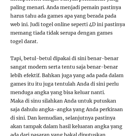
paling menari. Anda menjadi pemain pastinya
harus tahu ada games apa yang berada pada
web ini. Judi togel online seperti 4D ini pastinya
memang tiada tidak serupa dengan games
togel darat.
Tapi, betul-betul dipakai di sini benar-benar
sangat modern serta tentu saja benar-benar
lebih efektif. Bahkan juga yang ada pada dalam
games itu itu juga tentulah Anda di sini perlu
menduga angka yang bisa keluar nanti.
Maka di sinu silahkan Anda untuk putuskan
saja dahulu angka-angka yang Anda perkiraan
di sini. Dan kemudian, selanjutnya pastinya
akan tampak dalam hasil keluaran angka yang
ada dari pasaran yang bakal diputuskan.