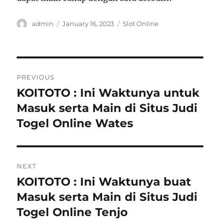
A
P
C
admin
January 16, 2023
Slot Online
u
o
a
t
s
t
h
t
e
o
e
g
P
r
d
o
PREVIOUS
o
r
o
KOITOTO : Ini Waktunya untuk
P
n
i
r
Masuk serta Main di Situs Judi
e
s
s
e
Togel Online Wates
t
v
i
n
o
NEXT
a
u
KOITOTO : Ini Waktunya buat
N
s
v
e
Masuk serta Main di Situs Judi
p
x
i
Togel Online Tenjo
o