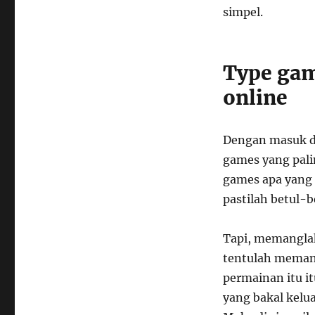
simpel.
Type gam
online
Dengan masuk da
games yang pali
games apa yang a
pastilah betul-b
Tapi, memanglah
tentulah memang
permainan itu i
yang bakal kelu