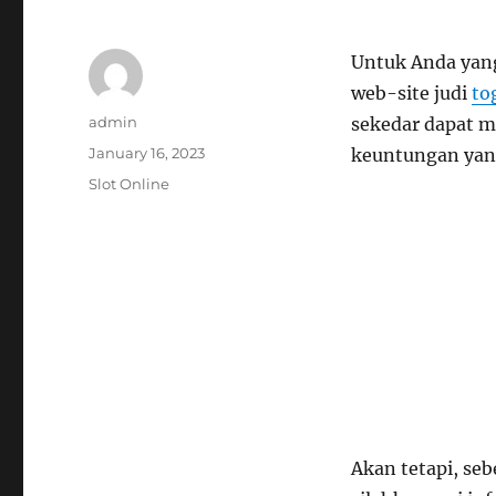
Untuk Anda yang
web-site judi
to
Author
admin
sekedar dapat ma
Posted
January 16, 2023
keuntungan yan
on
Categories
Slot Online
Akan tetapi, seb