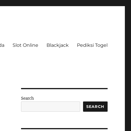
da
Slot Online
Blackjack
Pediksi Togel
Search
SEARCH