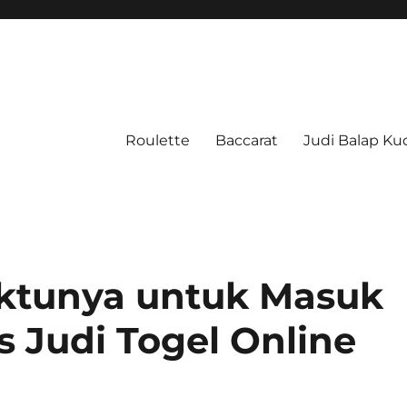
Roulette
Baccarat
Judi Balap Ku
aktunya untuk Masuk
us Judi Togel Online