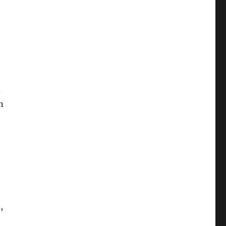
n
n
,