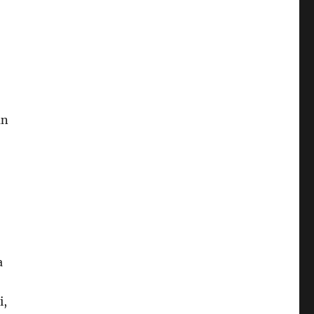
an
a
i,