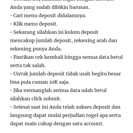
Anda yang sudah dibikin barusan.
• Cari menu deposit didalamnya.
• Klik menu deposit.
• Sekarang silahkan isi kolom deposit
mencakup jumlah deposit, rekening arah dan
rekening punya Anda.
• Pastikan cek kembali hingga semua data betul
serta tak salah.
• Untuk jumlah deposit tidak usah begitu besar
bisa pula cuman 10K saja.
• Jika memanglah semua data udah betul
silahkan click submit.
• Selesai saat ini Anda telah sukses deposit dan
langsung dapat mulai perjudian togel apa serta
dapat main cukup dengan satu account.