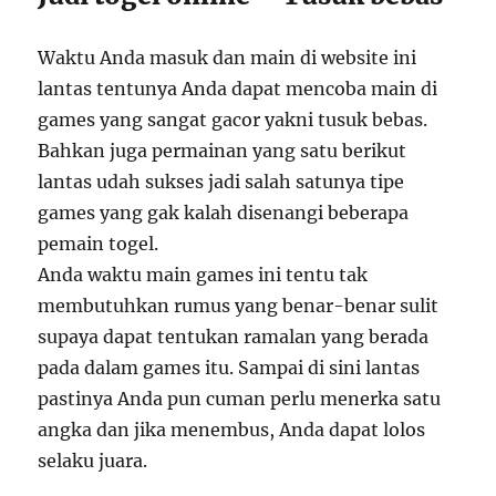
Waktu Anda masuk dan main di website ini
lantas tentunya Anda dapat mencoba main di
games yang sangat gacor yakni tusuk bebas.
Bahkan juga permainan yang satu berikut
lantas udah sukses jadi salah satunya tipe
games yang gak kalah disenangi beberapa
pemain togel.
Anda waktu main games ini tentu tak
membutuhkan rumus yang benar-benar sulit
supaya dapat tentukan ramalan yang berada
pada dalam games itu. Sampai di sini lantas
pastinya Anda pun cuman perlu menerka satu
angka dan jika menembus, Anda dapat lolos
selaku juara.