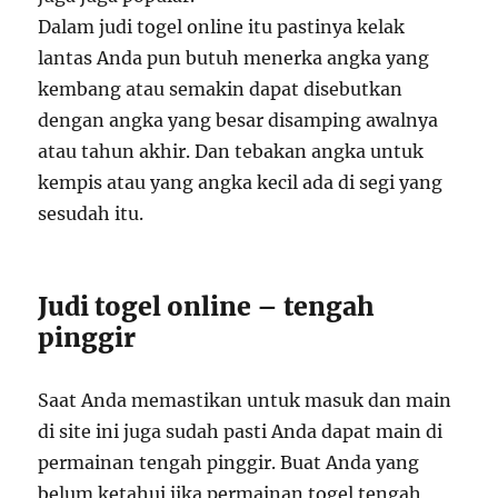
Dalam judi togel online itu pastinya kelak
lantas Anda pun butuh menerka angka yang
kembang atau semakin dapat disebutkan
dengan angka yang besar disamping awalnya
atau tahun akhir. Dan tebakan angka untuk
kempis atau yang angka kecil ada di segi yang
sesudah itu.
Judi togel online – tengah
pinggir
Saat Anda memastikan untuk masuk dan main
di site ini juga sudah pasti Anda dapat main di
permainan tengah pinggir. Buat Anda yang
belum ketahui jika permainan togel tengah