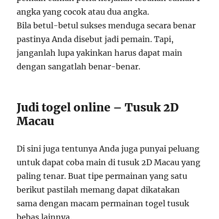
angka yang cocok atau dua angka.
Bila betul-betul sukses menduga secara benar
pastinya Anda disebut jadi pemain. Tapi,
janganlah lupa yakinkan harus dapat main
dengan sangatlah benar-benar.
Judi togel online – Tusuk 2D
Macau
Di sini juga tentunya Anda juga punyai peluang
untuk dapat coba main di tusuk 2D Macau yang
paling tenar. Buat tipe permainan yang satu
berikut pastilah memang dapat dikatakan
sama dengan macam permainan togel tusuk
bebas lainnya.