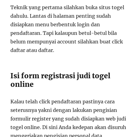
Teknik yang pertama silahkan buka situs togel
dahulu. Lantas di halaman penting sudah
disiapkan menu berbentuk login dan
pendaftaran. Tapi kalaupun betul-betul bila
belum mempunyai account silahkan buat click
daftar atau daftar.
Isi form registrasi judi togel
online
Kalau telah click pendaftaran pastinya cara
seterusnya yakni dengan lakukan pengisian
formulir register yang sudah disiapkan web judi
togel online. Di sini Anda kedepan akan disuruh
mengerjakan pengisian personal data.