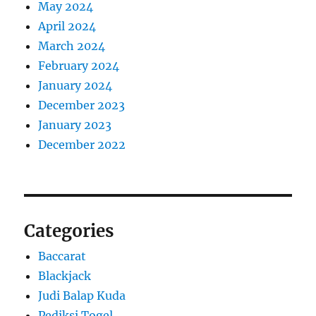
May 2024
April 2024
March 2024
February 2024
January 2024
December 2023
January 2023
December 2022
Categories
Baccarat
Blackjack
Judi Balap Kuda
Pediksi Togel