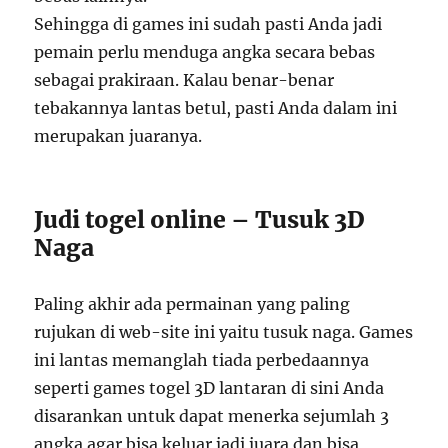
Sehingga di games ini sudah pasti Anda jadi
pemain perlu menduga angka secara bebas
sebagai prakiraan. Kalau benar-benar
tebakannya lantas betul, pasti Anda dalam ini
merupakan juaranya.
Judi togel online – Tusuk 3D
Naga
Paling akhir ada permainan yang paling
rujukan di web-site ini yaitu tusuk naga. Games
ini lantas memanglah tiada perbedaannya
seperti games togel 3D lantaran di sini Anda
disarankan untuk dapat menerka sejumlah 3
angka agar bisa keluar jadi juara dan bisa