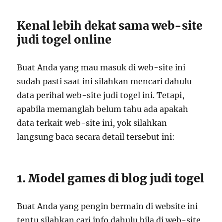
Kenal lebih dekat sama web-site
judi togel online
Buat Anda yang mau masuk di web-site ini
sudah pasti saat ini silahkan mencari dahulu
data perihal web-site judi togel ini. Tetapi,
apabila memanglah belum tahu ada apakah
data terkait web-site ini, yok silahkan
langsung baca secara detail tersebut ini:
1. Model games di blog judi togel
Buat Anda yang pengin bermain di website ini
tentu silahkan cari info dahulu bila di web-site