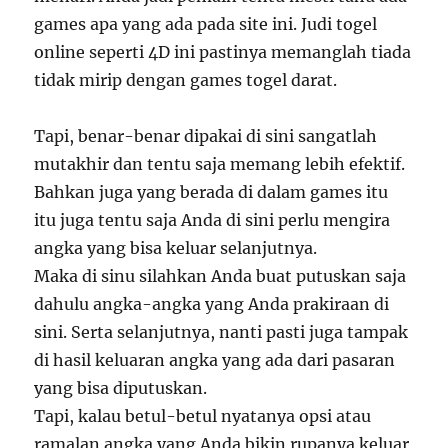
games apa yang ada pada site ini. Judi togel
online seperti 4D ini pastinya memanglah tiada
tidak mirip dengan games togel darat.
Tapi, benar-benar dipakai di sini sangatlah
mutakhir dan tentu saja memang lebih efektif.
Bahkan juga yang berada di dalam games itu
itu juga tentu saja Anda di sini perlu mengira
angka yang bisa keluar selanjutnya.
Maka di sinu silahkan Anda buat putuskan saja
dahulu angka-angka yang Anda prakiraan di
sini. Serta selanjutnya, nanti pasti juga tampak
di hasil keluaran angka yang ada dari pasaran
yang bisa diputuskan.
Tapi, kalau betul-betul nyatanya opsi atau
ramalan angka yang Anda bikin rupanya keluar