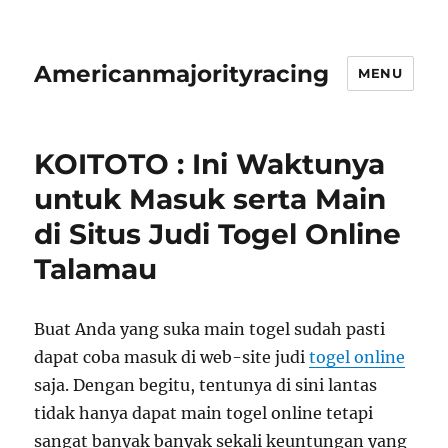
Americanmajorityracing
MENU
KOITOTO : Ini Waktunya
untuk Masuk serta Main
di Situs Judi Togel Online
Talamau
Buat Anda yang suka main togel sudah pasti
dapat coba masuk di web-site judi
togel online
saja. Dengan begitu, tentunya di sini lantas
tidak hanya dapat main togel online tetapi
sangat banyak banyak sekali keuntungan yang