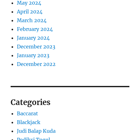
May 2024
April 2024
March 2024
February 2024
January 2024
December 2023
January 2023
December 2022
Categories
Baccarat
Blackjack
Judi Balap Kuda
Pediksi Togel