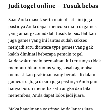
Judi togel online – Tusuk bebas
Saat Anda masuk serta main di site ini juga
pastinya Anda dapat mencoba main di games
yang amat gacor adalah tusuk bebas. Bahkan
juga games yang ini lantas sudah sukses
menjadi satu diantara type games yang gak
kalah diminati beberapa pemain togel.
Anda waktu main permainan ini tentunya tidak
membutuhkan rumus yang susah agar bisa
memastikan prakiraan yang berada di dalam
games itu. Juga di sini juga pastinya Anda pun
hanya butuh menerka satu angka dan bila
menembus, Anda dapat lolos jadi juara.
Maka bagaimana pastinya Anda lantas juga