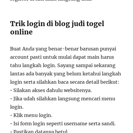
Trik login di blog judi togel
online
Buat Anda yang benar-benar barusan punyai
account pasti untuk mulai dapat main harus
tahu langkah login. Sayang sampai sekarang
lantas ada banyak yang belum ketahui langkah
login serta silahkan baca secara detail berikut:
• Silakan akses dahulu websitenya.
• Jika udah silahkan langsung mencari menu
login.
• Klik menu login.
• Isi form login seperti username serta sandi.
• Pastikan datanya betul.