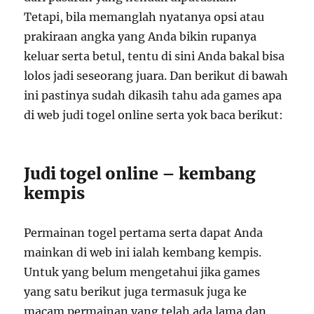
Tetapi, bila memanglah nyatanya opsi atau
prakiraan angka yang Anda bikin rupanya
keluar serta betul, tentu di sini Anda bakal bisa
lolos jadi seseorang juara. Dan berikut di bawah
ini pastinya sudah dikasih tahu ada games apa
di web judi togel online serta yok baca berikut:
Judi togel online – kembang
kempis
Permainan togel pertama serta dapat Anda
mainkan di web ini ialah kembang kempis.
Untuk yang belum mengetahui jika games
yang satu berikut juga termasuk juga ke
macam permainan yang telah ada lama dan