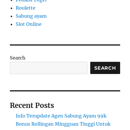
Roulette
Sabung ayam
Slot Online
Search
SEARCH
Recent Posts
Info Terupdate Agen Sabung Ayam 99k
Bonus Rollingan Mingguan Tinggi Untuk