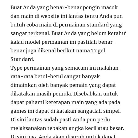
Buat Anda yang benar-benar pengin masuk
dan main di website ini lantas tentu Anda pun
butuh coba main di permainan standard yang
sangat terkenal. Buat Anda yang belum ketahui
kalau model permainan ini pastilah benar-
benar juga dikenal berikut nama Togel
Standard.
Type permainan yang semacam ini malahan
rata-rata betul-betul sangat banyak
dimainkan oleh banyak pemain yang dapat
dikatakan masih pemula. Disebabkan untuk
dapat pahami ketetapan main yang ada pada
games ini dapat di katakan sangatlah simpel.
Di sini lantas sudah pasti Anda pun perlu
melaksanakan tebakan angka kecil atau besar.
Di sini juga Anda akan disuruh untuk dapat