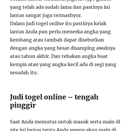
yang telah ada sudah lama dan pastinya ini
lantas sangat juga termashyur.
Dalam judi togel online itu pastinya kelak
lantas Anda pun perlu menerka angka yang
kembang atau tambah dapat disebutkan
dengan angka yang besar disamping awalnya
atau tahun akhir. Dan tebakan angka buat
kempis atau yang angka kecil ada di segi yang
sesudah itu.
Judi togel online – tengah
pinggir
Saat Anda memutus untuk masuk serta main di
site ini lantas tentu Anda segera akan main di