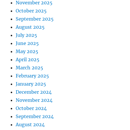
November 2025
October 2025
September 2025
August 2025
July 2025
June 2025
May 2025
April 2025
March 2025
February 2025
January 2025
December 2024
November 2024
October 2024
September 2024
August 2024