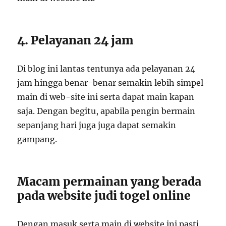
4. Pelayanan 24 jam
Di blog ini lantas tentunya ada pelayanan 24
jam hingga benar-benar semakin lebih simpel
main di web-site ini serta dapat main kapan
saja. Dengan begitu, apabila pengin bermain
sepanjang hari juga juga dapat semakin
gampang.
Macam permainan yang berada
pada website judi togel online
Dengan masuk serta main di website ini pasti