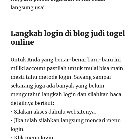
langsung usai.
Langkah login di blog judi togel
online
Untuk Anda yang benar-benar baru-baru ini
miliki account pastilah untuk mulai bisa main
mesti tahu metode login. Sayang sampai
sekarang juga ada banyak yang belum
mengetahui langkah login dan silahkan baca
detailnya berikut:
• Silakan akses dahulu websitenya.
• Jika telah silahkan langsung mencari menu
login.
• Klik menu login.