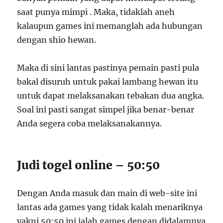
saat punya mimpi . Maka, tidaklah aneh
kalaupun games ini memanglah ada hubungan
dengan shio hewan.
Maka di sini lantas pastinya pemain pasti pula
bakal disuruh untuk pakai lambang hewan itu
untuk dapat melaksanakan tebakan dua angka.
Soal ini pasti sangat simpel jika benar-benar
Anda segera coba melaksanakannya.
Judi togel online – 50:50
Dengan Anda masuk dan main di web-site ini
lantas ada games yang tidak kalah menariknya
yakni 50:50 ini ialah games dengan didalamnya