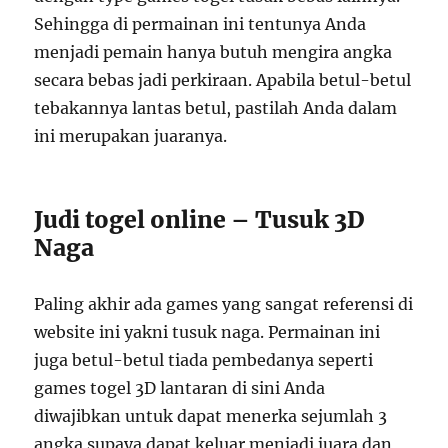
Sehingga di permainan ini tentunya Anda
menjadi pemain hanya butuh mengira angka
secara bebas jadi perkiraan. Apabila betul-betul
tebakannya lantas betul, pastilah Anda dalam
ini merupakan juaranya.
Judi togel online – Tusuk 3D
Naga
Paling akhir ada games yang sangat referensi di
website ini yakni tusuk naga. Permainan ini
juga betul-betul tiada pembedanya seperti
games togel 3D lantaran di sini Anda
diwajibkan untuk dapat menerka sejumlah 3
angka supaya dapat keluar menjadi juara dan