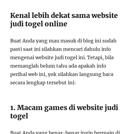
Kenal lebih dekat sama website
judi togel online
Buat Anda yang mau masuk di blog ini sudah
pasti saat ini silahkan mencari dahulu info
mengenai website judi togel ini. Tetapi, bila
memanglah belum tahu ada apakah info
perihal web ini, yok silahkan langsung baca
secara lengkap tersebut ini:
1. Macam games di website judi
togel
Buat Anda yang benar-benar ingin bermain di