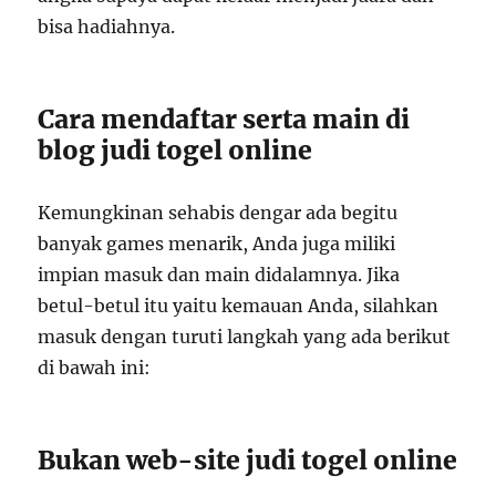
bisa hadiahnya.
Cara mendaftar serta main di
blog judi togel online
Kemungkinan sehabis dengar ada begitu
banyak games menarik, Anda juga miliki
impian masuk dan main didalamnya. Jika
betul-betul itu yaitu kemauan Anda, silahkan
masuk dengan turuti langkah yang ada berikut
di bawah ini:
Bukan web-site judi togel online