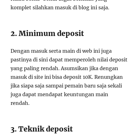
komplet silahkan masuk di blog ini saja.
2. Minimum deposit
Dengan masuk serta main di web ini juga
pastinya di sini dapat memperoleh nilai deposit
yang paling rendah. Asumsikan jika dengan
masuk di site ini bisa deposit 10K. Renungkan
jika siapa saja sampai pemain baru saja sekali
juga dapat mendapat keuntungan main
rendah.
3. Teknik deposit