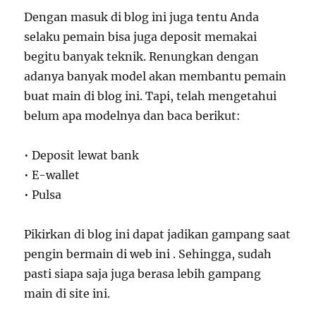
Dengan masuk di blog ini juga tentu Anda
selaku pemain bisa juga deposit memakai
begitu banyak teknik. Renungkan dengan
adanya banyak model akan membantu pemain
buat main di blog ini. Tapi, telah mengetahui
belum apa modelnya dan baca berikut:
• Deposit lewat bank
• E-wallet
• Pulsa
Pikirkan di blog ini dapat jadikan gampang saat
pengin bermain di web ini . Sehingga, sudah
pasti siapa saja juga berasa lebih gampang
main di site ini.