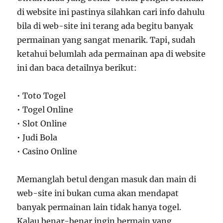
di website ini pastinya silahkan cari info dahulu
bila di web-site ini terang ada begitu banyak
permainan yang sangat menarik. Tapi, sudah
ketahui belumlah ada permainan apa di website
ini dan baca detailnya berikut:
• Toto Togel
• Togel Online
• Slot Online
• Judi Bola
• Casino Online
Memanglah betul dengan masuk dan main di
web-site ini bukan cuma akan mendapat
banyak permainan lain tidak hanya togel.
Kalau benar-benar ingin bermain yang