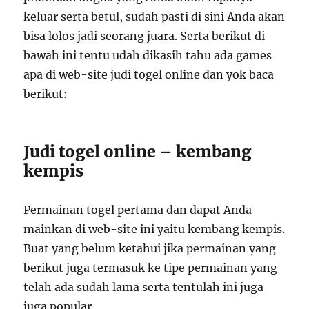
keluar serta betul, sudah pasti di sini Anda akan
bisa lolos jadi seorang juara. Serta berikut di
bawah ini tentu udah dikasih tahu ada games
apa di web-site judi togel online dan yok baca
berikut:
Judi togel online – kembang
kempis
Permainan togel pertama dan dapat Anda
mainkan di web-site ini yaitu kembang kempis.
Buat yang belum ketahui jika permainan yang
berikut juga termasuk ke tipe permainan yang
telah ada sudah lama serta tentulah ini juga
juga popular.