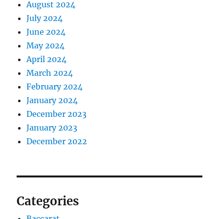
August 2024
July 2024
June 2024
May 2024
April 2024
March 2024
February 2024
January 2024
December 2023
January 2023
December 2022
Categories
Baccarat