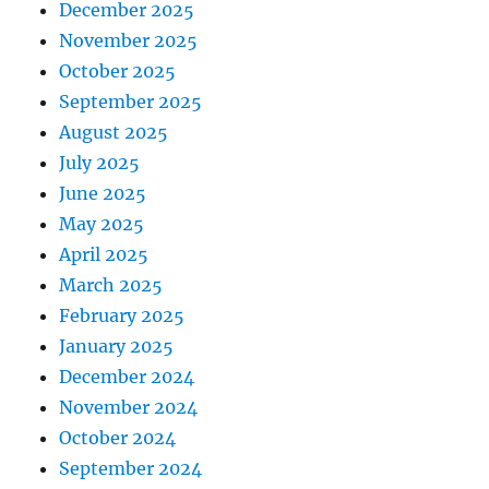
December 2025
November 2025
October 2025
September 2025
August 2025
July 2025
June 2025
May 2025
April 2025
March 2025
February 2025
January 2025
December 2024
November 2024
October 2024
September 2024