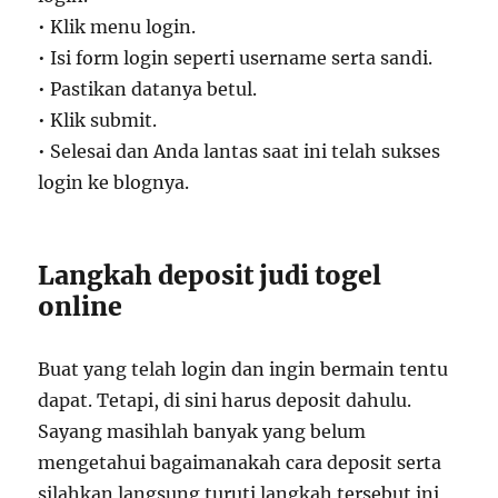
• Klik menu login.
• Isi form login seperti username serta sandi.
• Pastikan datanya betul.
• Klik submit.
• Selesai dan Anda lantas saat ini telah sukses
login ke blognya.
Langkah deposit judi togel
online
Buat yang telah login dan ingin bermain tentu
dapat. Tetapi, di sini harus deposit dahulu.
Sayang masihlah banyak yang belum
mengetahui bagaimanakah cara deposit serta
silahkan langsung turuti langkah tersebut ini