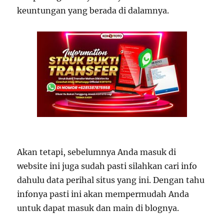
keuntungan yang berada di dalamnya.
Akan tetapi, sebelumnya Anda masuk di
website ini juga sudah pasti silahkan cari info
dahulu data perihal situs yang ini. Dengan tahu
infonya pasti ini akan mempermudah Anda
untuk dapat masuk dan main di blognya.