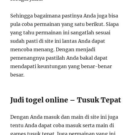
Sehingga bagaimana pastinya Anda juga bisa
pula coba permainan yang satu berikut. Siapa
yang tahu permainan ini sangatlah sesuai
sudah pasti di site ini lantas Anda dapat
mencoba menang. Dengan menjadi
pemenangnya pastilah Anda bakal dapat
mendapati keuntungan yang benar-benar
besar.
Judi togel online – Tusuk Tepat
Dengan Anda masuk dan main di site ini juga
tentu Anda dapat coba masuk serta main di
games tusuk tepat. Juga permainan yang ini