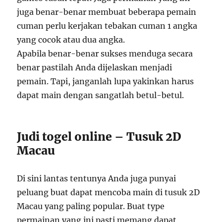
juga benar-benar membuat beberapa pemain
cuman perlu kerjakan tebakan cuman 1 angka
yang cocok atau dua angka.
Apabila benar-benar sukses menduga secara
benar pastilah Anda dijelaskan menjadi
pemain. Tapi, janganlah lupa yakinkan harus
dapat main dengan sangatlah betul-betul.
Judi togel online – Tusuk 2D
Macau
Di sini lantas tentunya Anda juga punyai
peluang buat dapat mencoba main di tusuk 2D
Macau yang paling popular. Buat type
permainan yang ini pasti memang dapat