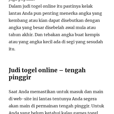
Dalam judi togel online itu pastinya kelak
lantas Anda pun penting menerka angka yang
kembang atau kian dapat disebutkan dengan
angka yang besar disebelah awal mula atau
tahun akhir. Dan tebakan angka buat kempis
atau yang angka kecil ada di segi yang sesudah
itu.
Judi togel online – tengah
pinggir
Saat Anda memastikan untuk masuk dan main
di web-site ini lantas tentunya Anda segera
akan main di permainan tengah pinggir. Untuk
Anda yang belum ketahui kalau games togel