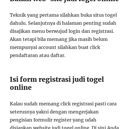
Teknik yang pertama silahkan buka situs togel
dahulu. Selanjutnya di halaman penting sudah
disajikan menu berwujud login dan registrasi.
Akan tetapi bila memang jika masih belum
mempunyai account silahkan buat click
pendaftaran atau daftar.
Isi form registrasi judi togel
online
Kalau sudah memang click registrasi pasti cara
seterusnya yakni dengan mengerjakan
pengisian formulir register yang udah
disiapkan website judi togel online. Di sini Anda