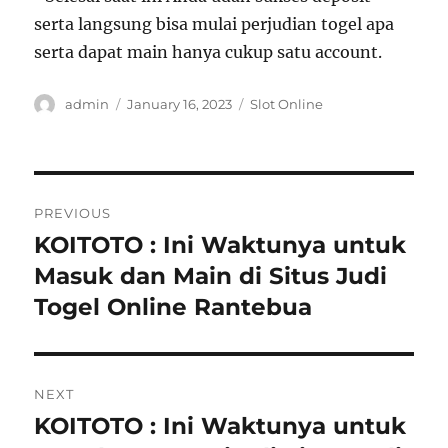
serta langsung bisa mulai perjudian togel apa
serta dapat main hanya cukup satu account.
A
P
C
admin
January 16, 2023
Slot Online
u
o
a
t
s
t
h
t
e
o
e
g
P
r
d
o
PREVIOUS
o
r
o
KOITOTO : Ini Waktunya untuk
P
n
i
r
Masuk dan Main di Situs Judi
e
s
s
e
Togel Online Rantebua
t
v
i
n
o
NEXT
a
u
KOITOTO : Ini Waktunya untuk
N
s
v