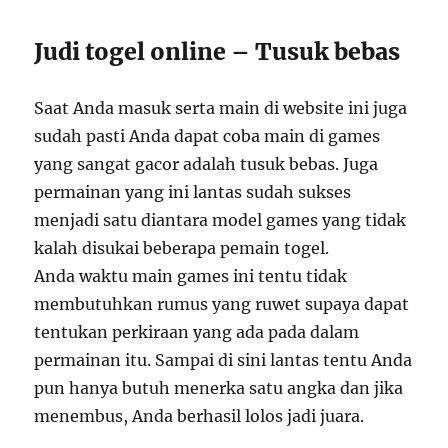
Judi togel online – Tusuk bebas
Saat Anda masuk serta main di website ini juga
sudah pasti Anda dapat coba main di games
yang sangat gacor adalah tusuk bebas. Juga
permainan yang ini lantas sudah sukses
menjadi satu diantara model games yang tidak
kalah disukai beberapa pemain togel.
Anda waktu main games ini tentu tidak
membutuhkan rumus yang ruwet supaya dapat
tentukan perkiraan yang ada pada dalam
permainan itu. Sampai di sini lantas tentu Anda
pun hanya butuh menerka satu angka dan jika
menembus, Anda berhasil lolos jadi juara.