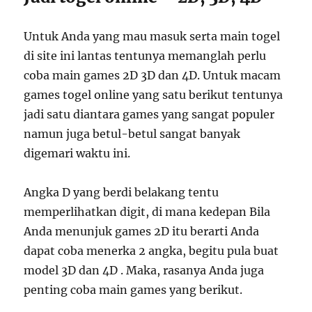
Untuk Anda yang mau masuk serta main togel
di site ini lantas tentunya memanglah perlu
coba main games 2D 3D dan 4D. Untuk macam
games togel online yang satu berikut tentunya
jadi satu diantara games yang sangat populer
namun juga betul-betul sangat banyak
digemari waktu ini.
Angka D yang berdi belakang tentu
memperlihatkan digit, di mana kedepan Bila
Anda menunjuk games 2D itu berarti Anda
dapat coba menerka 2 angka, begitu pula buat
model 3D dan 4D . Maka, rasanya Anda juga
penting coba main games yang berikut.