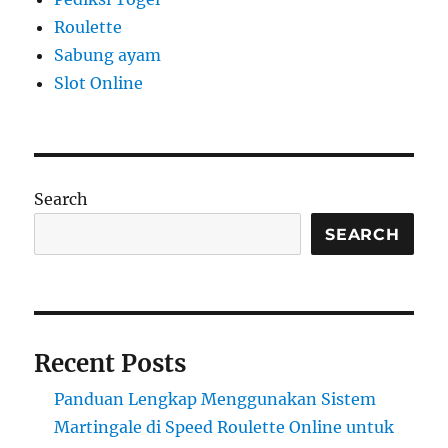
Roulette
Sabung ayam
Slot Online
Search
SEARCH
Recent Posts
Panduan Lengkap Menggunakan Sistem
Martingale di Speed Roulette Online untuk