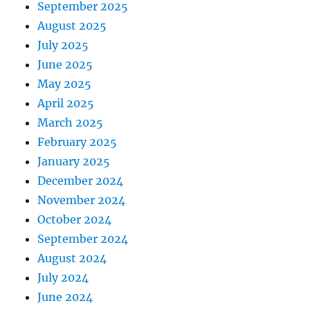
September 2025
August 2025
July 2025
June 2025
May 2025
April 2025
March 2025
February 2025
January 2025
December 2024
November 2024
October 2024
September 2024
August 2024
July 2024
June 2024