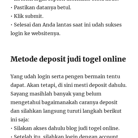
• Pastikan datanya betul.
• Klik submit.
• Selesai dan Anda lantas saat ini udah sukses
login ke websitenya.
Metode deposit judi togel online
Yang udah login serta pengen bermain tentu
dapat. Akan tetapi, di sini mesti deposit dahulu.
Sayang masihlah banyak yang belum
mengetahui bagaimanakah caranya deposit
dan silahkan langsung turuti langkah berikut
ini saja:
• Silakan akses dahulu blog judi togel online.
• Setelah itu, silahkan login dengan account