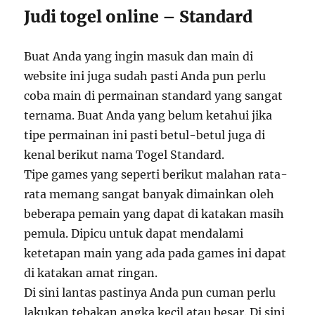
Judi togel online – Standard
Buat Anda yang ingin masuk dan main di
website ini juga sudah pasti Anda pun perlu
coba main di permainan standard yang sangat
ternama. Buat Anda yang belum ketahui jika
tipe permainan ini pasti betul-betul juga di
kenal berikut nama Togel Standard.
Tipe games yang seperti berikut malahan rata-
rata memang sangat banyak dimainkan oleh
beberapa pemain yang dapat di katakan masih
pemula. Dipicu untuk dapat mendalami
ketetapan main yang ada pada games ini dapat
di katakan amat ringan.
Di sini lantas pastinya Anda pun cuman perlu
lakukan tebakan angka kecil atau besar. Di sini