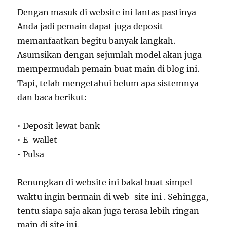
Dengan masuk di website ini lantas pastinya
Anda jadi pemain dapat juga deposit
memanfaatkan begitu banyak langkah.
Asumsikan dengan sejumlah model akan juga
mempermudah pemain buat main di blog ini.
Tapi, telah mengetahui belum apa sistemnya
dan baca berikut:
• Deposit lewat bank
• E-wallet
• Pulsa
Renungkan di website ini bakal buat simpel
waktu ingin bermain di web-site ini . Sehingga,
tentu siapa saja akan juga terasa lebih ringan
main di site ini.