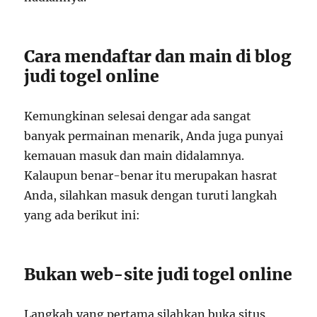
Cara mendaftar dan main di blog
judi togel online
Kemungkinan selesai dengar ada sangat
banyak permainan menarik, Anda juga punyai
kemauan masuk dan main didalamnya.
Kalaupun benar-benar itu merupakan hasrat
Anda, silahkan masuk dengan turuti langkah
yang ada berikut ini:
Bukan web-site judi togel online
Langkah yang pertama silahkan buka situs