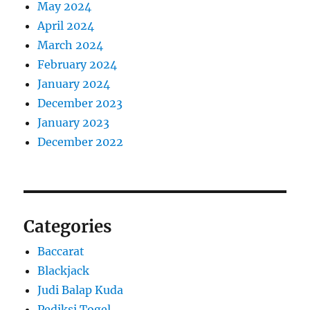
May 2024
April 2024
March 2024
February 2024
January 2024
December 2023
January 2023
December 2022
Categories
Baccarat
Blackjack
Judi Balap Kuda
Pediksi Togel