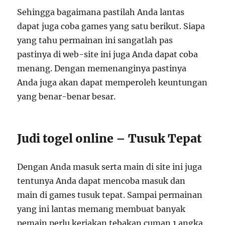
Sehingga bagaimana pastilah Anda lantas
dapat juga coba games yang satu berikut. Siapa
yang tahu permainan ini sangatlah pas
pastinya di web-site ini juga Anda dapat coba
menang. Dengan memenanginya pastinya
Anda juga akan dapat memperoleh keuntungan
yang benar-benar besar.
Judi togel online – Tusuk Tepat
Dengan Anda masuk serta main di site ini juga
tentunya Anda dapat mencoba masuk dan
main di games tusuk tepat. Sampai permainan
yang ini lantas memang membuat banyak
pemain perlu kerjakan tebakan cuman 1 angka