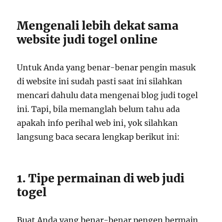
Mengenali lebih dekat sama
website judi togel online
Untuk Anda yang benar-benar pengin masuk
di website ini sudah pasti saat ini silahkan
mencari dahulu data mengenai blog judi togel
ini. Tapi, bila memanglah belum tahu ada
apakah info perihal web ini, yok silahkan
langsung baca secara lengkap berikut ini:
1. Tipe permainan di web judi
togel
Buat Anda yang benar-benar pengen bermain