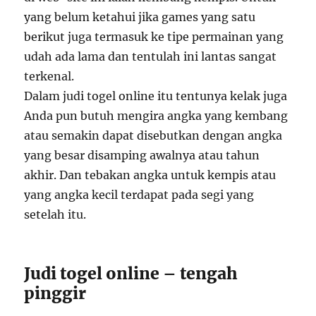
yang belum ketahui jika games yang satu
berikut juga termasuk ke tipe permainan yang
udah ada lama dan tentulah ini lantas sangat
terkenal.
Dalam judi togel online itu tentunya kelak juga
Anda pun butuh mengira angka yang kembang
atau semakin dapat disebutkan dengan angka
yang besar disamping awalnya atau tahun
akhir. Dan tebakan angka untuk kempis atau
yang angka kecil terdapat pada segi yang
setelah itu.
Judi togel online – tengah
pinggir