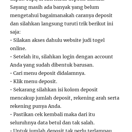
Sayang masih ada banyak yang belum
mengetahui bagaimanakah caranya deposit
dan silahkan langsung turuti trik berikut ini
saja:
• Silakan akses dahulu website judi togel
online.
• Setelah itu, silahkan login dengan account
Anda yang sudah dibentuk barusan.
• Cari menu deposit didalamnya.
• Klik menu deposit.
• Sekarang silahkan isi kolom deposit
mencakup jumlah deposit, rekening arah serta
rekening punya Anda.
• Pastikan cek kembali maka dari itu
seluruhnya data betul dan tak salah.
• Untuk jumlah deposit tak perlu terlampau