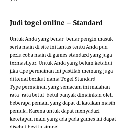
Judi togel online – Standard
Untuk Anda yang benar-benar pengin masuk
serta main di site ini lantas tentu Anda pun
perlu coba main di games standard yang juga
termashyur. Untuk Anda yang belum ketahui
jika tipe permainan ini pastilah memang juga
di kenal berikut nama Togel Standard.
Type permainan yang semacam ini malahan
rata-rata betul-betul banyak dimainkan oleh
beberapa pemain yang dapat di katakan masih
pemula. Karena untuk dapat menyadari
ketetapan main yang ada pada games ini dapat
disebut begitu simpel.