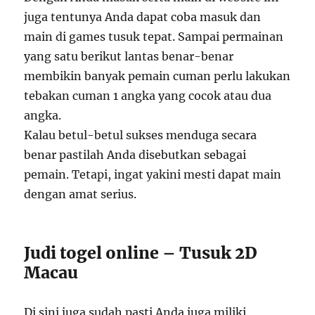
juga tentunya Anda dapat coba masuk dan
main di games tusuk tepat. Sampai permainan
yang satu berikut lantas benar-benar
membikin banyak pemain cuman perlu lakukan
tebakan cuman 1 angka yang cocok atau dua
angka.
Kalau betul-betul sukses menduga secara
benar pastilah Anda disebutkan sebagai
pemain. Tetapi, ingat yakini mesti dapat main
dengan amat serius.
Judi togel online – Tusuk 2D
Macau
Di sini juga sudah pasti Anda juga miliki