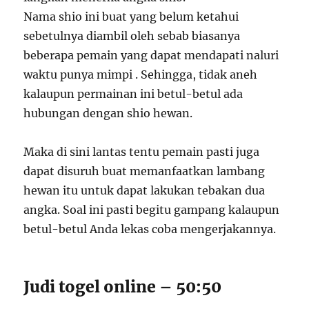
Nama shio ini buat yang belum ketahui
sebetulnya diambil oleh sebab biasanya
beberapa pemain yang dapat mendapati naluri
waktu punya mimpi . Sehingga, tidak aneh
kalaupun permainan ini betul-betul ada
hubungan dengan shio hewan.
Maka di sini lantas tentu pemain pasti juga
dapat disuruh buat memanfaatkan lambang
hewan itu untuk dapat lakukan tebakan dua
angka. Soal ini pasti begitu gampang kalaupun
betul-betul Anda lekas coba mengerjakannya.
Judi togel online – 50:50