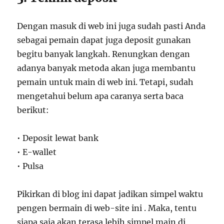
Dengan masuk di web ini juga sudah pasti Anda
sebagai pemain dapat juga deposit gunakan
begitu banyak langkah. Renungkan dengan
adanya banyak metoda akan juga membantu
pemain untuk main di web ini. Tetapi, sudah
mengetahui belum apa caranya serta baca
berikut:
• Deposit lewat bank
• E-wallet
• Pulsa
Pikirkan di blog ini dapat jadikan simpel waktu
pengen bermain di web-site ini . Maka, tentu
siapa saja akan terasa lebih simpel main di