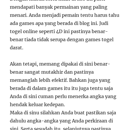
mendapati banyak permainan yang paling
menari. Anda menjadi pemain tentu harus tahu
ada games apa yang berada di blog ini. Judi
togel online seperti 4D ini pastinya benar-
benar tiada tidak serupa dengan games togel
darat.
Akan tetapi, memang dipakai di sini benar-
benar sangat mutakhir dan pastinya
memanglah lebih efektif. Bahkan juga yang
berada di dalam games itu itu juga tentu saja
Anda di sini cuman perlu menerka angka yang
hendak keluar kedepan.
Maka di sinu silahkan Anda buat pastikan saja
dahulu angka-angka yang Anda perkiraan di
sini. Serta sesudah itu, selanjutnya pastinya