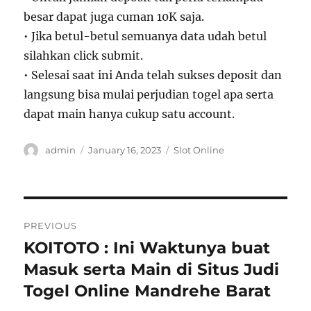
besar dapat juga cuman 10K saja.
• Jika betul-betul semuanya data udah betul
silahkan click submit.
• Selesai saat ini Anda telah sukses deposit dan
langsung bisa mulai perjudian togel apa serta
dapat main hanya cukup satu account.
A
P
C
admin
January 16, 2023
Slot Online
u
o
a
t
s
t
h
t
e
o
e
g
P
r
d
o
PREVIOUS
o
r
o
KOITOTO : Ini Waktunya buat
P
n
i
r
Masuk serta Main di Situs Judi
e
s
s
e
Togel Online Mandrehe Barat
t
v