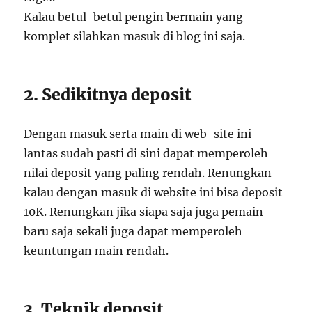
Kalau betul-betul pengin bermain yang
komplet silahkan masuk di blog ini saja.
2. Sedikitnya deposit
Dengan masuk serta main di web-site ini
lantas sudah pasti di sini dapat memperoleh
nilai deposit yang paling rendah. Renungkan
kalau dengan masuk di website ini bisa deposit
10K. Renungkan jika siapa saja juga pemain
baru saja sekali juga dapat memperoleh
keuntungan main rendah.
3. Teknik deposit