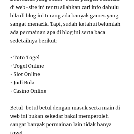
di web-site ini tentu silahkan cari info dahulu
bila di blog ini terang ada banyak games yang
sangat menarik. Tapi, sudah ketahui belumlah
ada permainan apa di blog ini serta baca
sedetailnya berikut:
• Toto Togel
• Togel Online
• Slot Online
• Judi Bola
• Casino Online
Betul-betul betul dengan masuk serta main di
web ini bukan sekedar bakal memperoleh
sangat banyak permainan lain tidak hanya
togel.