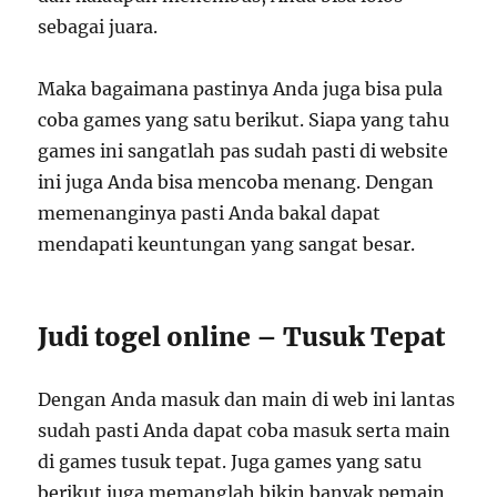
sebagai juara.
Maka bagaimana pastinya Anda juga bisa pula
coba games yang satu berikut. Siapa yang tahu
games ini sangatlah pas sudah pasti di website
ini juga Anda bisa mencoba menang. Dengan
memenanginya pasti Anda bakal dapat
mendapati keuntungan yang sangat besar.
Judi togel online – Tusuk Tepat
Dengan Anda masuk dan main di web ini lantas
sudah pasti Anda dapat coba masuk serta main
di games tusuk tepat. Juga games yang satu
berikut juga memanglah bikin banyak pemain