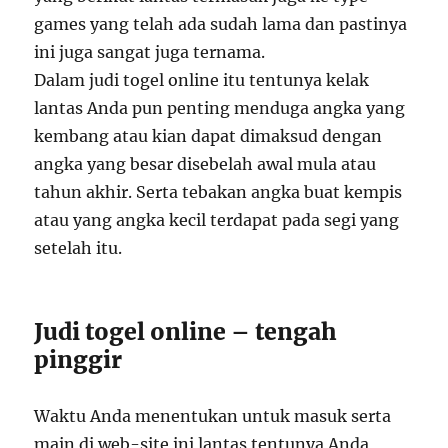
games yang telah ada sudah lama dan pastinya
ini juga sangat juga ternama.
Dalam judi togel online itu tentunya kelak
lantas Anda pun penting menduga angka yang
kembang atau kian dapat dimaksud dengan
angka yang besar disebelah awal mula atau
tahun akhir. Serta tebakan angka buat kempis
atau yang angka kecil terdapat pada segi yang
setelah itu.
Judi togel online – tengah
pinggir
Waktu Anda menentukan untuk masuk serta
main di web-site ini lantas tentunya Anda