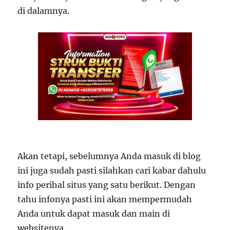
di dalamnya.
Akan tetapi, sebelumnya Anda masuk di blog
ini juga sudah pasti silahkan cari kabar dahulu
info perihal situs yang satu berikut. Dengan
tahu infonya pasti ini akan mempermudah
Anda untuk dapat masuk dan main di
websitenya.