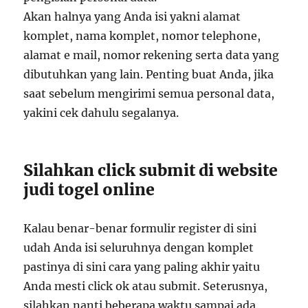
Akan halnya yang Anda isi yakni alamat
komplet, nama komplet, nomor telephone,
alamat e mail, nomor rekening serta data yang
dibutuhkan yang lain. Penting buat Anda, jika
saat sebelum mengirimi semua personal data,
yakini cek dahulu segalanya.
Silahkan click submit di website
judi togel online
Kalau benar-benar formulir register di sini
udah Anda isi seluruhnya dengan komplet
pastinya di sini cara yang paling akhir yaitu
Anda mesti click ok atau submit. Seterusnya,
silahkan nanti beberapa waktu sampai ada