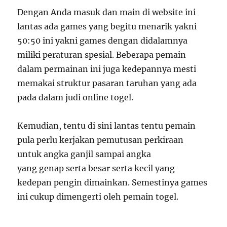
Dengan Anda masuk dan main di website ini
lantas ada games yang begitu menarik yakni
50:50 ini yakni games dengan didalamnya
miliki peraturan spesial. Beberapa pemain
dalam permainan ini juga kedepannya mesti
memakai struktur pasaran taruhan yang ada
pada dalam judi online togel.
Kemudian, tentu di sini lantas tentu pemain
pula perlu kerjakan pemutusan perkiraan
untuk angka ganjil sampai angka
yang genap serta besar serta kecil yang
kedepan pengin dimainkan. Semestinya games
ini cukup dimengerti oleh pemain togel.