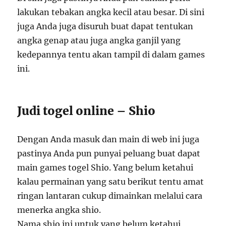
lakukan tebakan angka kecil atau besar. Di sini
juga Anda juga disuruh buat dapat tentukan
angka genap atau juga angka ganjil yang
kedepannya tentu akan tampil di dalam games
ini.
Judi togel online – Shio
Dengan Anda masuk dan main di web ini juga
pastinya Anda pun punyai peluang buat dapat
main games togel Shio. Yang belum ketahui
kalau permainan yang satu berikut tentu amat
ringan lantaran cukup dimainkan melalui cara
menerka angka shio.
Nama shio ini untuk yang belum ketahui