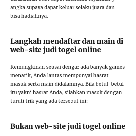
angka supaya dapat keluar selaku juara dan
bisa hadiahnya.
Langkah mendaftar dan main di
web-site judi togel online
Kemungkinan seusai dengar ada banyak games
menarik, Anda lantas mempunyai hasrat
masuk serta main didalamnya. Bila betul-betul
itu yakni hasrat Anda, silahkan masuk dengan
turuti trik yang ada tersebut ini:
Bukan web-site judi togel online