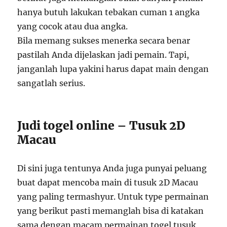
hanya butuh lakukan tebakan cuman 1 angka
yang cocok atau dua angka.
Bila memang sukses menerka secara benar
pastilah Anda dijelaskan jadi pemain. Tapi,
janganlah lupa yakini harus dapat main dengan
sangatlah serius.
Judi togel online – Tusuk 2D
Macau
Di sini juga tentunya Anda juga punyai peluang
buat dapat mencoba main di tusuk 2D Macau
yang paling termashyur. Untuk type permainan
yang berikut pasti memanglah bisa di katakan
sama dengan macam permainan togel tusuk