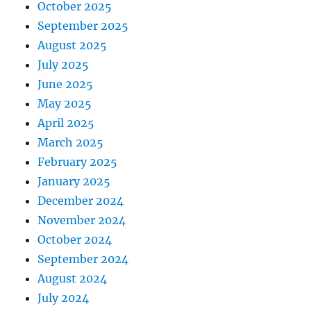
October 2025
September 2025
August 2025
July 2025
June 2025
May 2025
April 2025
March 2025
February 2025
January 2025
December 2024
November 2024
October 2024
September 2024
August 2024
July 2024