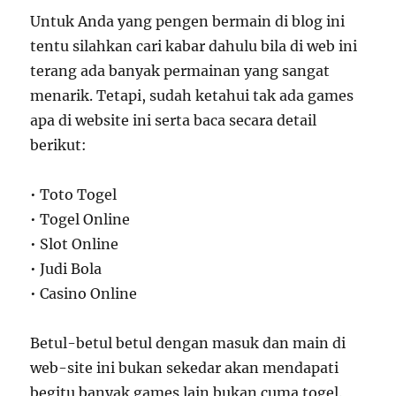
Untuk Anda yang pengen bermain di blog ini
tentu silahkan cari kabar dahulu bila di web ini
terang ada banyak permainan yang sangat
menarik. Tetapi, sudah ketahui tak ada games
apa di website ini serta baca secara detail
berikut:
• Toto Togel
• Togel Online
• Slot Online
• Judi Bola
• Casino Online
Betul-betul betul dengan masuk dan main di
web-site ini bukan sekedar akan mendapati
begitu banyak games lain bukan cuma togel.