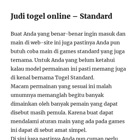
Judi togel online – Standard
Buat Anda yang benar-benar ingin masuk dan
main di web-site ini juga pastinya Anda pun
butuh coba main di games standard yang juga
ternama. Untuk Anda yang belum ketahui
kalau model permainan ini pasti memang juga
di kenal bernama Togel Standard.
Macam permainan yang sesuai ini malah
umumnya memanglah begitu banyak
dimainkan oleh banyak pemain yang dapat
disebut masih pemula. Karena buat dapat
mendalami aturan main yang ada pada games
ini dapat di sebut amat simpel.
Di sini juga pastinya Anda pun cuman perlu