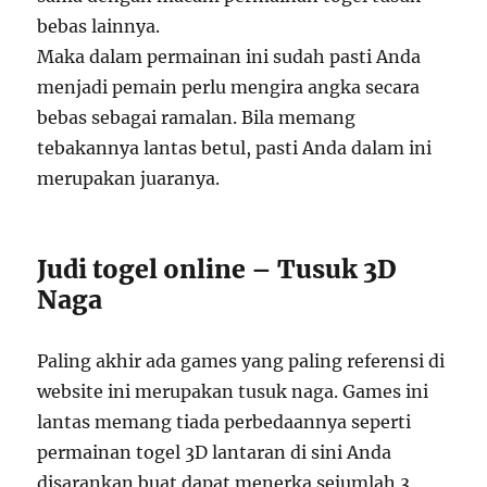
bebas lainnya.
Maka dalam permainan ini sudah pasti Anda
menjadi pemain perlu mengira angka secara
bebas sebagai ramalan. Bila memang
tebakannya lantas betul, pasti Anda dalam ini
merupakan juaranya.
Judi togel online – Tusuk 3D
Naga
Paling akhir ada games yang paling referensi di
website ini merupakan tusuk naga. Games ini
lantas memang tiada perbedaannya seperti
permainan togel 3D lantaran di sini Anda
disarankan buat dapat menerka sejumlah 3