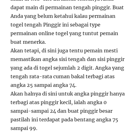
dapat main di permainan tengah pinggir. Buat
Anda yang belum ketahui kalau permainan
togel tengah Pinggir ini sebagai type
permainan online togel yang tuntut pemain
buat menerka.
Akan tetapi, di sini juga tentu pemain mesti
memastikan angka sisi tengah dan sisi pinggir
yang ada di togel sejumlah 2 digit. Angka yang
tengah rata-rata cuman bakal terbagi atas
angka 25 sampai angka 74.
Akan halnya di sini untuk angka pinggir hanya
terbagi atas pinggir kecil, ialah angka 0
sampai-sampai 24 dan buat pinggir besar
pastilah ini terdapat pada bentang angka 75
sampai 99.