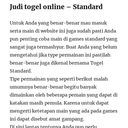
Judi togel online – Standard
Untuk Anda yang benar-benar mau masuk
serta main di website ini juga sudah pasti Anda
pun penting coba main di games standard yang
sangat juga termashyur. Buat Anda yang belum
mengetahui jika type permainan ini pastilah
benar-benar juga dikenal bernama Togel
Standard.
Tipe permainan yang seperti berikut malah
umumnya benar-benar begitu banyak
dimainkan oleh beberapa pemain yang dapat di
katakan masih pemula. Karena untuk dapat
mengerti ketetapan main yang ada pada games
ini dapat disebut amat gampang.
Di sini lantas tentunya Anda pun perlu