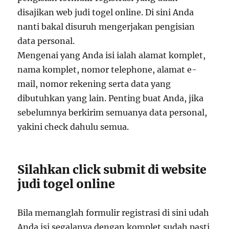
disajikan web judi togel online. Di sini Anda
nanti bakal disuruh mengerjakan pengisian
data personal.
Mengenai yang Anda isi ialah alamat komplet,
nama komplet, nomor telephone, alamat e-
mail, nomor rekening serta data yang
dibutuhkan yang lain. Penting buat Anda, jika
sebelumnya berkirim semuanya data personal,
yakini check dahulu semua.
Silahkan click submit di website
judi togel online
Bila memanglah formulir registrasi di sini udah
Anda isi segalanya dengan komplet sudah pasti