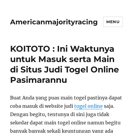
Americanmajorityracing
MENU
KOITOTO : Ini Waktunya
untuk Masuk serta Main
di Situs Judi Togel Online
Pasimarannu
Buat Anda yang puas main togel pastinya dapat
coba masuk di website judi
togel online
saja.
Dengan begitu, tentunya di sini juga tidak
sekedar dapat main togel online namun begitu
banyak banyak sekali keuntungan yang ada