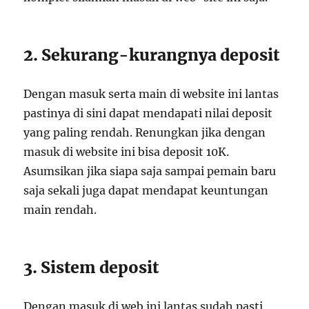
2. Sekurang-kurangnya deposit
Dengan masuk serta main di website ini lantas
pastinya di sini dapat mendapati nilai deposit
yang paling rendah. Renungkan jika dengan
masuk di website ini bisa deposit 10K.
Asumsikan jika siapa saja sampai pemain baru
saja sekali juga dapat mendapat keuntungan
main rendah.
3. Sistem deposit
Dengan masuk di web ini lantas sudah pasti