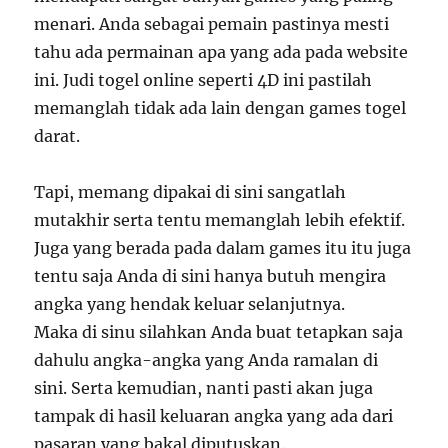
menari. Anda sebagai pemain pastinya mesti
tahu ada permainan apa yang ada pada website
ini. Judi togel online seperti 4D ini pastilah
memanglah tidak ada lain dengan games togel
darat.
Tapi, memang dipakai di sini sangatlah
mutakhir serta tentu memanglah lebih efektif.
Juga yang berada pada dalam games itu itu juga
tentu saja Anda di sini hanya butuh mengira
angka yang hendak keluar selanjutnya.
Maka di sinu silahkan Anda buat tetapkan saja
dahulu angka-angka yang Anda ramalan di
sini. Serta kemudian, nanti pasti akan juga
tampak di hasil keluaran angka yang ada dari
pasaran yang bakal diputuskan.