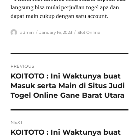
langsung bisa mulai perjudian togel apa dan
dapat main cukup dengan satu account.
A
P
C
admin
January 16, 2023
Slot Online
u
o
a
t
s
t
h
t
e
o
e
g
P
r
d
o
PREVIOUS
o
r
o
KOITOTO : Ini Waktunya buat
P
n
i
r
Masuk serta Main di Situs Judi
e
s
s
e
Togel Online Gane Barat Utara
t
v
i
n
o
NEXT
a
u
KOITOTO : Ini Waktunya buat
N
s
v