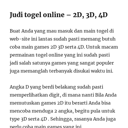
Judi togel online – 2D, 3D, 4D
Buat Anda yang mau masuk dan main togel di
web-site ini lantas sudah pasti memang butuh
coba main games 2D 3D serta 4D. Untuk macam
permainan togel online yang ini sudah pasti
jadi salah satunya games yang sangat populer
juga memanglah terbanyak disukai waktu ini.
Angka D yang berdi belakang sudah pasti
memperlihatkan digit, di mana nanti Bila Anda
memutuskan games 2D itu berarti Anda bisa
mencoba menduga 2 angka, begitu pula untuk
type 3D serta 4D . Sehingga, rasanya Anda juga
perlu coba main games yang ini.