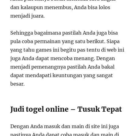
dan kalaupun menembus, Anda bisa lolos
menjadi juara.
Sehingga bagaimana pastilah Anda juga bisa
pula coba permainan yang satu berikut. Siapa
yang tahu games ini begitu pas tentu di web ini
juga Anda dapat mencoba menang. Dengan
menjadi pemenangnya pastilah Anda bakal
dapat mendapati keuntungan yang sangat
besar.
Judi togel online – Tusuk Tepat
Dengan Anda masuk dan main di site ini juga
pastinya Anda dapat coba masuk dan main di