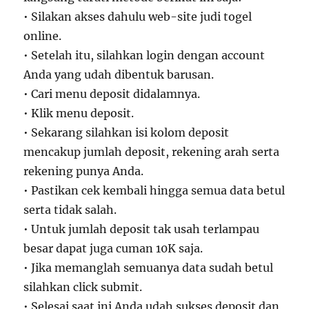
• Silakan akses dahulu web-site judi togel
online.
• Setelah itu, silahkan login dengan account
Anda yang udah dibentuk barusan.
• Cari menu deposit didalamnya.
• Klik menu deposit.
• Sekarang silahkan isi kolom deposit
mencakup jumlah deposit, rekening arah serta
rekening punya Anda.
• Pastikan cek kembali hingga semua data betul
serta tidak salah.
• Untuk jumlah deposit tak usah terlampau
besar dapat juga cuman 10K saja.
• Jika memanglah semuanya data sudah betul
silahkan click submit.
• Selesai saat ini Anda udah sukses deposit dan