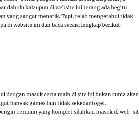
bar dahulu kalaupun di website ini terang ada begitu
n yang sangat menarik. Tapi, telah mengetahui tidak
a di website ini dan baca secara lengkap berikut:
ul dengan masuk serta main di site ini bukan cuma akan
at banyak games lain tidak sekedar togel.
engin bermain yang komplet silahkan masuk di web-si