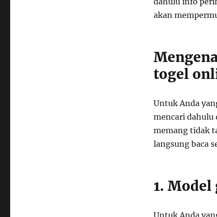
dahulu info peri
akan mempermud
Mengenal
togel onl
Untuk Anda yang 
mencari dahulu d
memang tidak ta
langsung baca se
1. Model 
Untuk Anda yang