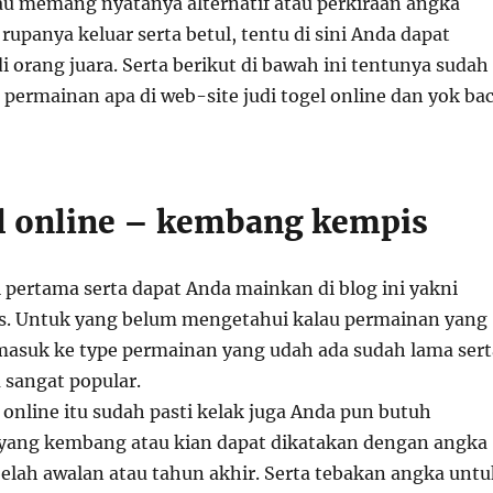
lau memang nyatanya alternatif atau perkiraan angka
rupanya keluar serta betul, tentu di sini Anda dapat
adi orang juara. Serta berikut di bawah ini tentunya sudah
 permainan apa di web-site judi togel online dan yok ba
el online – kembang kempis
 pertama serta dapat Anda mainkan di blog ini yakni
. Untuk yang belum mengetahui kalau permainan yang
rmasuk ke type permainan yang udah ada sudah lama sert
a sangat popular.
 online itu sudah pasti kelak juga Anda pun butuh
yang kembang atau kian dapat dikatakan dengan angka
belah awalan atau tahun akhir. Serta tebakan angka untu