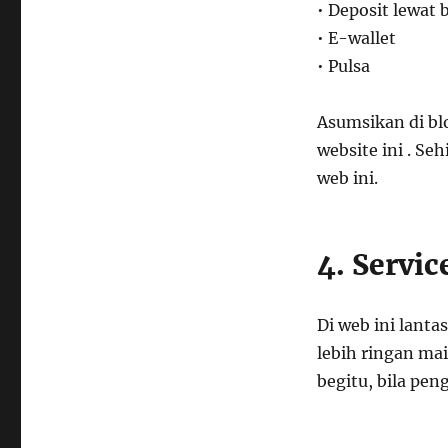
• Deposit lewat 
• E-wallet
• Pulsa
Asumsikan di bl
website ini . Se
web ini.
4. Servic
Di web ini lant
lebih ringan mai
begitu, bila pen