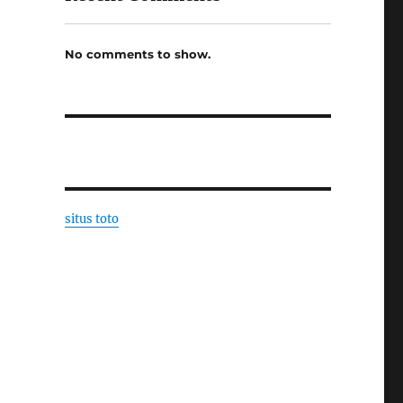
No comments to show.
situs toto