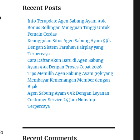
Recent Posts
a
Info Terupdate Agen Sabung Ayam 99k
Bonus Rollingan Mingguan Tinggi Untuk
Pemain Cerdas
Keunggulan Situs Agen Sabung Ayam 99k
Dengan Sistem Taruhan Fairplay yang
Terpercaya
Cara Daftar Akun Baru di Agen Sabung
Ayam 99k Dengan Proses Cepat 2026
Tips Memilih Agen Sabung Ayam 99k yang
Membayar Kemenangan Member dengan
Bijak
Agen Sabung Ayam 99k Dengan Layanan
Customer Service 24 Jam Nonstop
Terpercaya
fo
Recent Comments