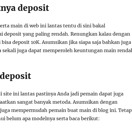
tnya deposit
ta main di web ini lantas tentu di sini bakal
i deposit yang paling rendah. Renungkan kalau dengan
 bisa deposit 10K. Asumsikan jika siapa saja bahkan juga
a sekali juga dapat memperoleh keuntungan main renda
 deposit
site ini lantas pastinya Anda jadi pemain dapat juga
aatkan sangat banyak metoda. Asumsikan dengan
juga mempermudah pemain buat main di blog ini. Tetap
i belum apa modelnya serta baca berikut: