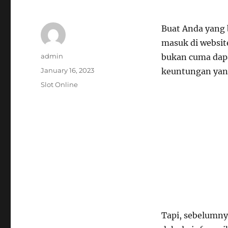
Buat Anda yang 
masuk di websit
Author
admin
bukan cuma dapa
Posted
January 16, 2023
keuntungan yang
on
Categories
Slot Online
Tapi, sebelumnya