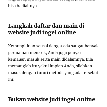
bisa hadiahnya.
Langkah daftar dan main di
website judi togel online
Kemungkinan seusai dengar ada sangat banyak
permainan menarik, Anda juga punyai
kemauan masuk serta main didalamnya. Bila
memanglah itu yakni impian Anda, silahkan
masuk dengan turuti metode yang ada tersebut
ini:
Bukan website judi togel online