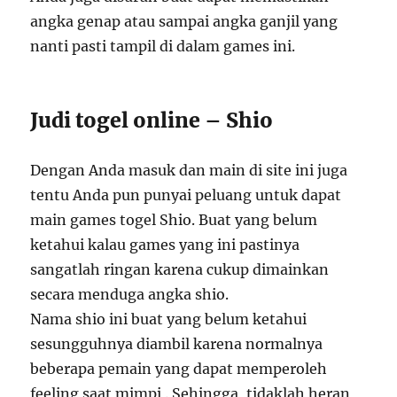
angka genap atau sampai angka ganjil yang
nanti pasti tampil di dalam games ini.
Judi togel online – Shio
Dengan Anda masuk dan main di site ini juga
tentu Anda pun punyai peluang untuk dapat
main games togel Shio. Buat yang belum
ketahui kalau games yang ini pastinya
sangatlah ringan karena cukup dimainkan
secara menduga angka shio.
Nama shio ini buat yang belum ketahui
sesungguhnya diambil karena normalnya
beberapa pemain yang dapat memperoleh
feeling saat mimpi . Sehingga, tidaklah heran