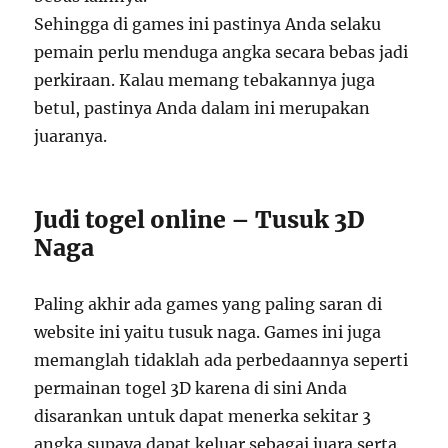
Sehingga di games ini pastinya Anda selaku
pemain perlu menduga angka secara bebas jadi
perkiraan. Kalau memang tebakannya juga
betul, pastinya Anda dalam ini merupakan
juaranya.
Judi togel online – Tusuk 3D
Naga
Paling akhir ada games yang paling saran di
website ini yaitu tusuk naga. Games ini juga
memanglah tidaklah ada perbedaannya seperti
permainan togel 3D karena di sini Anda
disarankan untuk dapat menerka sekitar 3
angka supaya dapat keluar sebagai juara serta