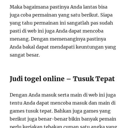
Maka bagaimana pastinya Anda lantas bisa
juga coba permainan yang satu berikut. Siapa
yang tahu permainan ini sangatlah pas sudah
pasti di web ini juga Anda dapat mencoba
menang. Dengan memenanginya pastinya
Anda bakal dapat mendapati keuntungan yang
sangat besar.
Judi togel online – Tusuk Tepat
Dengan Anda masuk serta main di web ini juga
tentu Anda dapat mencoba masuk dan main di
games tusuk tepat. Bahkan juga games yang
berikut juga benar-benar bikin banyak pemain
perlu kerjakan tebakan cuman satu angka yang