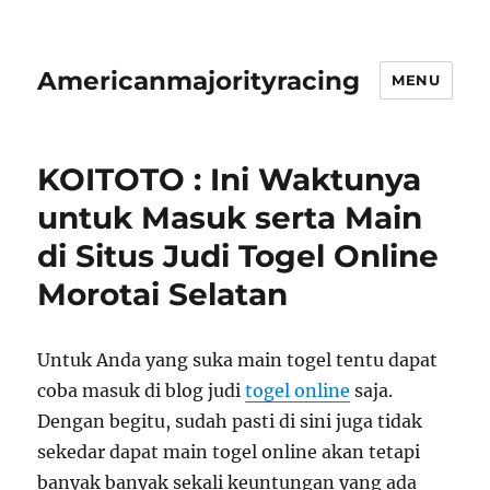
Americanmajorityracing
MENU
KOITOTO : Ini Waktunya
untuk Masuk serta Main
di Situs Judi Togel Online
Morotai Selatan
Untuk Anda yang suka main togel tentu dapat
coba masuk di blog judi
togel online
saja.
Dengan begitu, sudah pasti di sini juga tidak
sekedar dapat main togel online akan tetapi
banyak banyak sekali keuntungan yang ada