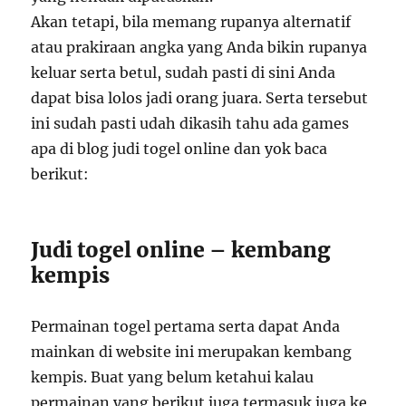
Akan tetapi, bila memang rupanya alternatif
atau prakiraan angka yang Anda bikin rupanya
keluar serta betul, sudah pasti di sini Anda
dapat bisa lolos jadi orang juara. Serta tersebut
ini sudah pasti udah dikasih tahu ada games
apa di blog judi togel online dan yok baca
berikut:
Judi togel online – kembang
kempis
Permainan togel pertama serta dapat Anda
mainkan di website ini merupakan kembang
kempis. Buat yang belum ketahui kalau
permainan yang berikut juga termasuk juga ke