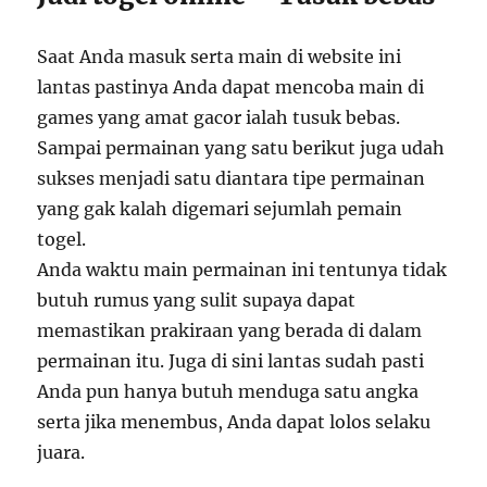
Saat Anda masuk serta main di website ini
lantas pastinya Anda dapat mencoba main di
games yang amat gacor ialah tusuk bebas.
Sampai permainan yang satu berikut juga udah
sukses menjadi satu diantara tipe permainan
yang gak kalah digemari sejumlah pemain
togel.
Anda waktu main permainan ini tentunya tidak
butuh rumus yang sulit supaya dapat
memastikan prakiraan yang berada di dalam
permainan itu. Juga di sini lantas sudah pasti
Anda pun hanya butuh menduga satu angka
serta jika menembus, Anda dapat lolos selaku
juara.