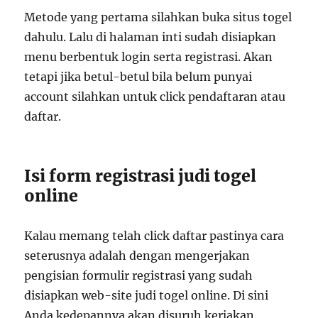
Metode yang pertama silahkan buka situs togel
dahulu. Lalu di halaman inti sudah disiapkan
menu berbentuk login serta registrasi. Akan
tetapi jika betul-betul bila belum punyai
account silahkan untuk click pendaftaran atau
daftar.
Isi form registrasi judi togel
online
Kalau memang telah click daftar pastinya cara
seterusnya adalah dengan mengerjakan
pengisian formulir registrasi yang sudah
disiapkan web-site judi togel online. Di sini
Anda kedepannya akan disuruh kerjakan