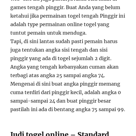
games tengah pinggir. Buat Anda yang belum
ketahui jika permainan togel tengah Pinggir ini
adalah type permainan online togel yang
tuntut pemain untuk menduga.
Tapi, di sini lantas sudah pasti pemain harus
juga tentukan angka sisi tengah dan sisi
pinggir yang ada di togel sejumlah 2 digit.
Angka yang tengah kebanyakan cuman akan
terbagi atas angka 25 sampai angka 74.
Mengenai di sini buat angka pinggir memang
cuma terdiri dari pinggir kecil, adalah angka 0
sampai-sampai 24 dan buat pinggir besar
pastilah ini ada di bentang angka 75 sampai 99.
Judi togel online – Standard