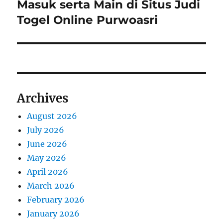
e
Masuk serta Main di Situs Judi
p
x
i
Togel Online Purwoasri
o
t
s
g
p
t
o
a
:
s
t
t
Archives
:
i
August 2026
o
July 2026
n
June 2026
May 2026
April 2026
March 2026
February 2026
January 2026