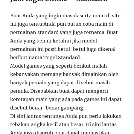
Buat Anda yang ingin masuk serta main di site
ini juga tentu Anda pun butuh coba main di
permainan standard yang juga ternama. Buat
Anda yang belum ketahui jika model
permainan ini pasti betul-betul juga dikenal
berikut nama Togel Standard.
Model games yang seperti berikut malah
kebanyakan memang banyak dimainkan oleh
banyak pemain yang dapat di sebut masih
pemula. Disebabkan buat dapat mengerti
ketetapan main yang ada pada games ini dapat
disebut benar-benar gampang.
Di sini lantas tentunya Anda pun perlu lakukan
tebakan angka kecil atau besar. Di sini lantas
Anda juga disuruh buat dapat memastikan