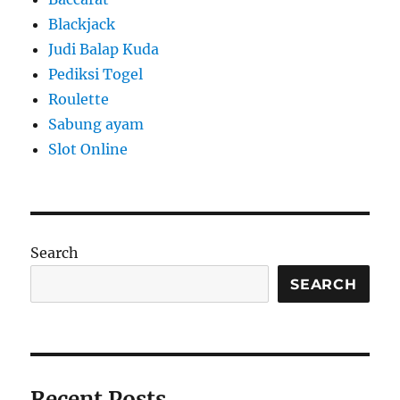
Blackjack
Judi Balap Kuda
Pediksi Togel
Roulette
Sabung ayam
Slot Online
Search
SEARCH
Recent Posts