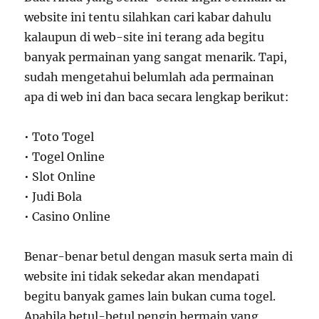
website ini tentu silahkan cari kabar dahulu
kalaupun di web-site ini terang ada begitu
banyak permainan yang sangat menarik. Tapi,
sudah mengetahui belumlah ada permainan
apa di web ini dan baca secara lengkap berikut:
• Toto Togel
• Togel Online
• Slot Online
• Judi Bola
• Casino Online
Benar-benar betul dengan masuk serta main di
website ini tidak sekedar akan mendapati
begitu banyak games lain bukan cuma togel.
Apabila betul-betul pengin bermain yang