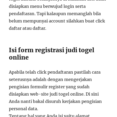
disiapkan menu berwujud login serta
pendaftaran. Tapi kalaupun memanglah bila
belum mempunyai account silahkan buat click
daftar atau daftar.
Isi form registrasi judi togel
online
Apabila telah click pendaftaran pastilah cara
seterusnya adalah dengan mengerjakan
pengisian formulir register yang sudah
disiapkan web-site judi togel online. Di sini
Anda nanti bakal disuruh kerjakan pengisian
personal data.
Tentang hal yang Anda isi yaitu alamat