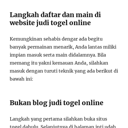
Langkah daftar dan main di
website judi togel online
Kemungkinan sehabis dengar ada begitu
banyak permainan menarik, Anda lantas miliki
impian masuk serta main didalamnya. Bila
memang itu yakni kemauan Anda, silahkan
masuk dengan turuti teknik yang ada berikut di
bawah ini:
Bukan blog judi togel online
Langkah yang pertama silahkan buka situs
togel dahulu. Selanjutnya di halaman inti udah