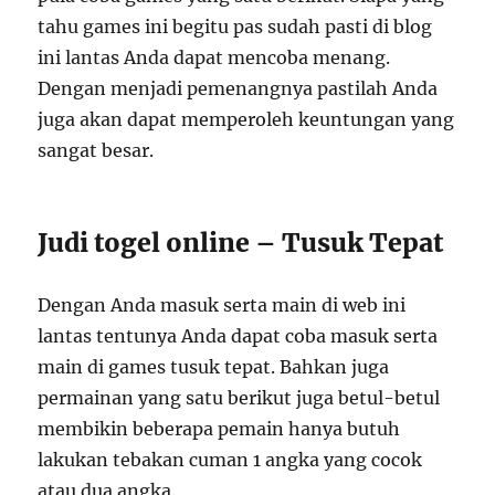
tahu games ini begitu pas sudah pasti di blog
ini lantas Anda dapat mencoba menang.
Dengan menjadi pemenangnya pastilah Anda
juga akan dapat memperoleh keuntungan yang
sangat besar.
Judi togel online – Tusuk Tepat
Dengan Anda masuk serta main di web ini
lantas tentunya Anda dapat coba masuk serta
main di games tusuk tepat. Bahkan juga
permainan yang satu berikut juga betul-betul
membikin beberapa pemain hanya butuh
lakukan tebakan cuman 1 angka yang cocok
atau dua angka.