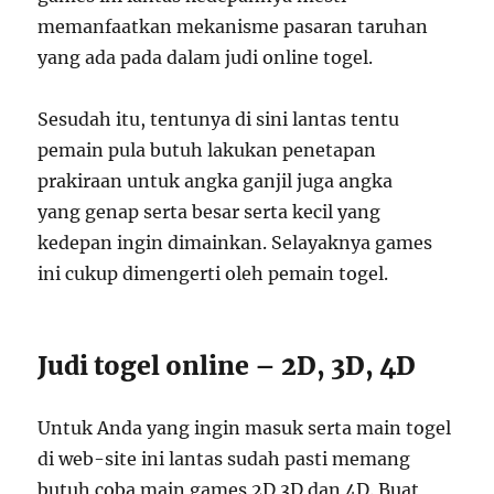
memanfaatkan mekanisme pasaran taruhan
yang ada pada dalam judi online togel.
Sesudah itu, tentunya di sini lantas tentu
pemain pula butuh lakukan penetapan
prakiraan untuk angka ganjil juga angka
yang genap serta besar serta kecil yang
kedepan ingin dimainkan. Selayaknya games
ini cukup dimengerti oleh pemain togel.
Judi togel online – 2D, 3D, 4D
Untuk Anda yang ingin masuk serta main togel
di web-site ini lantas sudah pasti memang
butuh coba main games 2D 3D dan 4D. Buat