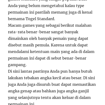
Anda yang belum mengetahui kalau type
permainan ini pastilah memang juga di kenal
bernama Togel Standard.
Macam games yang sebagai berikut malahan
rata-rata benar-benar sangat banyak
dimainkan oleh banyak pemain yang dapat
disebut masih pemula. Karena untuk dapat
mendalami ketentuan main yang ada di dalam
permainan ini dapat di sebut benar-benar
gampang.
Di sini lantas pastinya Anda pun hanya butuh
lakukan tebakan angka kecil atau besar. Di sini
juga Anda juga disuruh buat dapat memastikan
angka genap atau bahkan juga angka ganjil
yang selanjutnya tentu akan keluar di dalam
permainan ini.