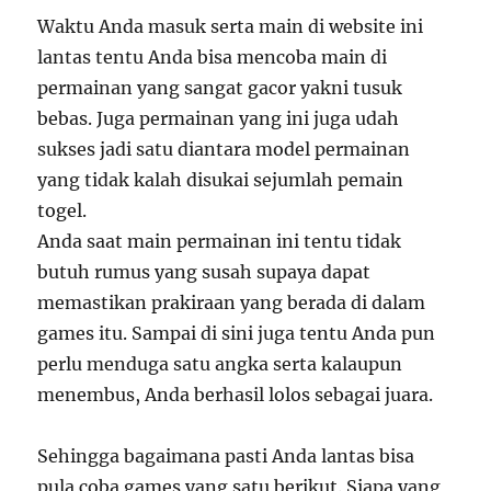
Waktu Anda masuk serta main di website ini
lantas tentu Anda bisa mencoba main di
permainan yang sangat gacor yakni tusuk
bebas. Juga permainan yang ini juga udah
sukses jadi satu diantara model permainan
yang tidak kalah disukai sejumlah pemain
togel.
Anda saat main permainan ini tentu tidak
butuh rumus yang susah supaya dapat
memastikan prakiraan yang berada di dalam
games itu. Sampai di sini juga tentu Anda pun
perlu menduga satu angka serta kalaupun
menembus, Anda berhasil lolos sebagai juara.
Sehingga bagaimana pasti Anda lantas bisa
pula coba games yang satu berikut. Siapa yang