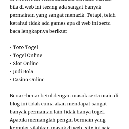
bila di web ini terang ada sangat banyak
permainan yang sangat menarik. Tetapi, telah
ketahui tidak ada games apa di web ini serta
baca lengkapnya berikut:
• Toto Togel
• Togel Online
• Slot Online
• Judi Bola
• Casino Online
Benar-benar betul dengan masuk serta main di
blog ini tidak cuma akan mendapat sangat
banyak permainan lain tidak hanya togel.
Apabila memanglah pengin bermain yang
komplet silahkan masuk di web-site ini saja.