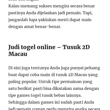
Kalau memang sukses mengira secara benar
pastinya Anda dijelaskan jadi pemain. Tapi,
janganlah lupa yakinkan mesti dapat main
dengan amat benar-benar.
Judi togel online – Tusuk 2D
Macau
Di sini juga tentunya Anda juga punyai peluang
buat dapat coba main di tusuk 2D Macau yang
paling popular. Untuk tipe permainan yang
satu berikut pasti bisa dikatakan sama dengan
tipe games togel tusuk bebas lainnya.
Sehingga dalam games ini sudah pasti Anda
jadi pemain cuman perlu mengira angka secara