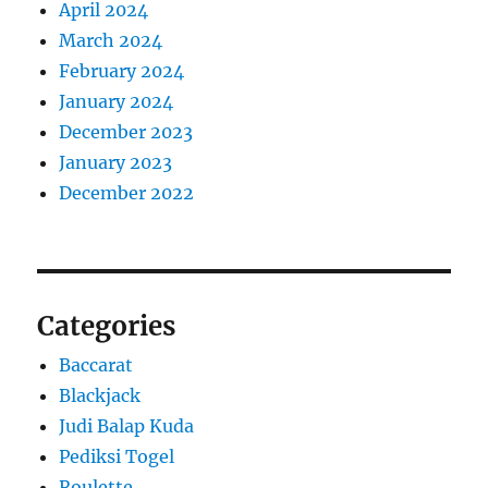
April 2024
March 2024
February 2024
January 2024
December 2023
January 2023
December 2022
Categories
Baccarat
Blackjack
Judi Balap Kuda
Pediksi Togel
Roulette