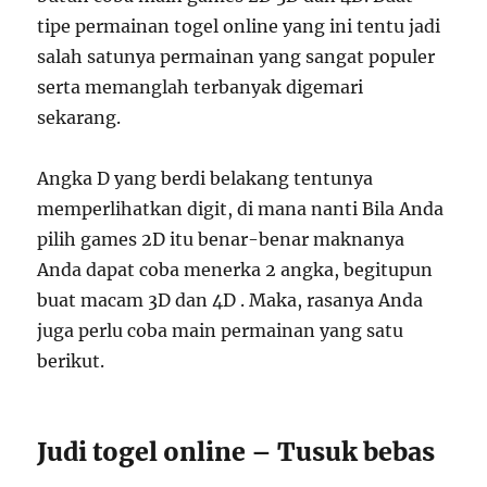
tipe permainan togel online yang ini tentu jadi
salah satunya permainan yang sangat populer
serta memanglah terbanyak digemari
sekarang.
Angka D yang berdi belakang tentunya
memperlihatkan digit, di mana nanti Bila Anda
pilih games 2D itu benar-benar maknanya
Anda dapat coba menerka 2 angka, begitupun
buat macam 3D dan 4D . Maka, rasanya Anda
juga perlu coba main permainan yang satu
berikut.
Judi togel online – Tusuk bebas