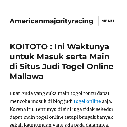
Americanmajorityracing
MENU
KOITOTO : Ini Waktunya
untuk Masuk serta Main
di Situs Judi Togel Online
Mallawa
Buat Anda yang suka main togel tentu dapat
mencoba masuk di blog judi
togel online
saja.
Karena itu, tentunya di sini juga tidak sekedar
dapat main togel online tetapi banyak banyak
sekali keuntungan yang ada pada dalamnya.