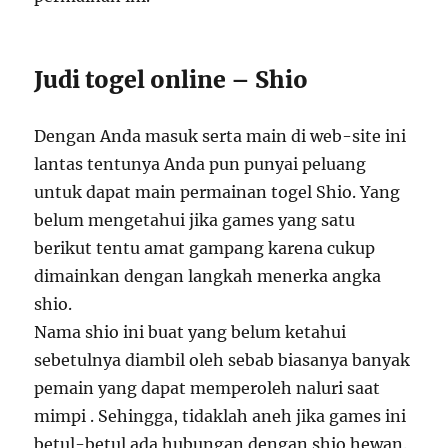
Judi togel online – Shio
Dengan Anda masuk serta main di web-site ini
lantas tentunya Anda pun punyai peluang
untuk dapat main permainan togel Shio. Yang
belum mengetahui jika games yang satu
berikut tentu amat gampang karena cukup
dimainkan dengan langkah menerka angka
shio.
Nama shio ini buat yang belum ketahui
sebetulnya diambil oleh sebab biasanya banyak
pemain yang dapat memperoleh naluri saat
mimpi . Sehingga, tidaklah aneh jika games ini
betul-betul ada hubungan dengan shio hewan.