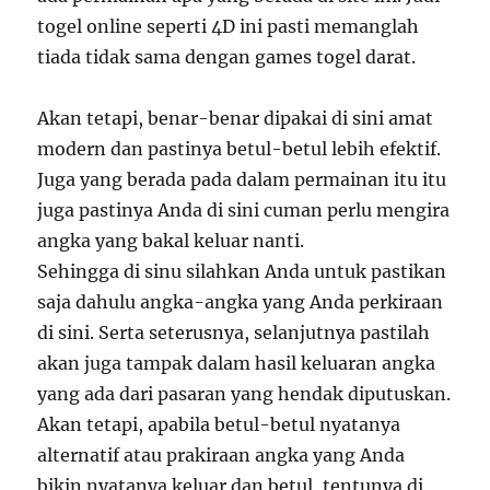
togel online seperti 4D ini pasti memanglah
tiada tidak sama dengan games togel darat.
Akan tetapi, benar-benar dipakai di sini amat
modern dan pastinya betul-betul lebih efektif.
Juga yang berada pada dalam permainan itu itu
juga pastinya Anda di sini cuman perlu mengira
angka yang bakal keluar nanti.
Sehingga di sinu silahkan Anda untuk pastikan
saja dahulu angka-angka yang Anda perkiraan
di sini. Serta seterusnya, selanjutnya pastilah
akan juga tampak dalam hasil keluaran angka
yang ada dari pasaran yang hendak diputuskan.
Akan tetapi, apabila betul-betul nyatanya
alternatif atau prakiraan angka yang Anda
bikin nyatanya keluar dan betul, tentunya di