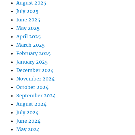
August 2025
July 2025
June 2025
May 2025
April 2025
March 2025
February 2025
January 2025
December 2024
November 2024
October 2024
September 2024
August 2024
July 2024
June 2024
May 2024