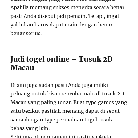
Apabila memang sukses menerka secara benar
pasti Anda disebut jadi pemain. Tetapi, ingat
yakinkan harus dapat main dengan benar-
benar serius.
Judi togel online – Tusuk 2D
Macau
Di sini juga sudah pasti Anda juga miliki
peluang untuk bisa mencoba main di tusuk 2D
Macau yang paling tenar. Buat type games yang
satu berikut pastilah memang dapat di sebut
sama dengan type permainan togel tusuk
bebas yang lain.
Sehingga di permainan ini pastinya Anda