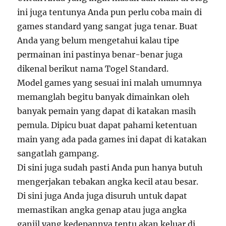
ini juga tentunya Anda pun perlu coba main di
games standard yang sangat juga tenar. Buat
Anda yang belum mengetahui kalau tipe
permainan ini pastinya benar-benar juga
dikenal berikut nama Togel Standard.
Model games yang sesuai ini malah umumnya
memanglah begitu banyak dimainkan oleh
banyak pemain yang dapat di katakan masih
pemula. Dipicu buat dapat pahami ketentuan
main yang ada pada games ini dapat di katakan
sangatlah gampang.
Di sini juga sudah pasti Anda pun hanya butuh
mengerjakan tebakan angka kecil atau besar.
Di sini juga Anda juga disuruh untuk dapat
memastikan angka genap atau juga angka
ganjil yang kedepannya tentu akan keluar di