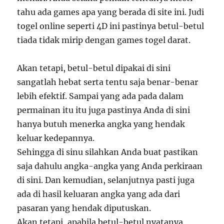
tahu ada games apa yang berada di site ini. Judi
togel online seperti 4D ini pastinya betul-betul
tiada tidak mirip dengan games togel darat.
Akan tetapi, betul-betul dipakai di sini
sangatlah hebat serta tentu saja benar-benar
lebih efektif. Sampai yang ada pada dalam
permainan itu itu juga pastinya Anda di sini
hanya butuh menerka angka yang hendak
keluar kedepannya.
Sehingga di sinu silahkan Anda buat pastikan
saja dahulu angka-angka yang Anda perkiraan
di sini. Dan kemudian, selanjutnya pasti juga
ada di hasil keluaran angka yang ada dari
pasaran yang hendak diputuskan.
Akan tetapi, apabila betul-betul nyatanya