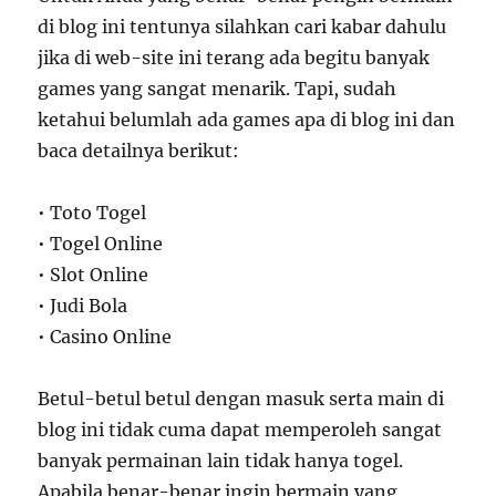
di blog ini tentunya silahkan cari kabar dahulu
jika di web-site ini terang ada begitu banyak
games yang sangat menarik. Tapi, sudah
ketahui belumlah ada games apa di blog ini dan
baca detailnya berikut:
• Toto Togel
• Togel Online
• Slot Online
• Judi Bola
• Casino Online
Betul-betul betul dengan masuk serta main di
blog ini tidak cuma dapat memperoleh sangat
banyak permainan lain tidak hanya togel.
Apabila benar-benar ingin bermain yang