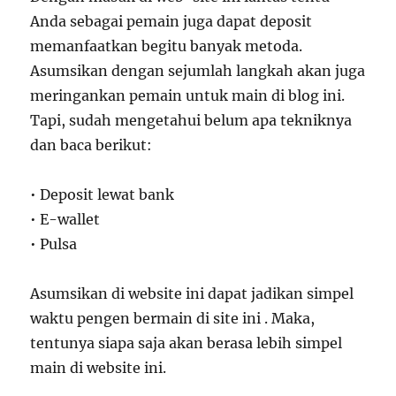
Anda sebagai pemain juga dapat deposit
memanfaatkan begitu banyak metoda.
Asumsikan dengan sejumlah langkah akan juga
meringankan pemain untuk main di blog ini.
Tapi, sudah mengetahui belum apa tekniknya
dan baca berikut:
• Deposit lewat bank
• E-wallet
• Pulsa
Asumsikan di website ini dapat jadikan simpel
waktu pengen bermain di site ini . Maka,
tentunya siapa saja akan berasa lebih simpel
main di website ini.