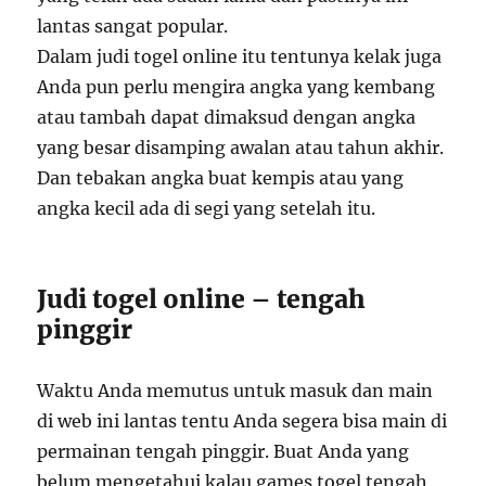
lantas sangat popular.
Dalam judi togel online itu tentunya kelak juga
Anda pun perlu mengira angka yang kembang
atau tambah dapat dimaksud dengan angka
yang besar disamping awalan atau tahun akhir.
Dan tebakan angka buat kempis atau yang
angka kecil ada di segi yang setelah itu.
Judi togel online – tengah
pinggir
Waktu Anda memutus untuk masuk dan main
di web ini lantas tentu Anda segera bisa main di
permainan tengah pinggir. Buat Anda yang
belum mengetahui kalau games togel tengah