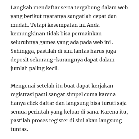
Langkah mendaftar serta tergabung dalam web
yang berikut nyatanya sangatlah cepat dan
mudah. Tetapi kesempatan ini Anda
kemungkinan tidak bisa permainkan
seluruhnya games yang ada pada web ini .
Sehingga, pastilah di sini lantas harus juga
deposit sekurang-kurangnya dapat dalam
jumlah paling kecil.
Mengenai setelah itu buat dapat kerjakan
registrasi pasti sangat simpel cuma karena
hanya click daftar dan langsung bisa turuti saja
semua perintah yang keluar di sana. Karena itu,
pastilah proses register di sini akan langsung
tuntas.