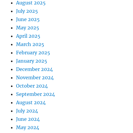
August 2025
July 2025
June 2025
May 2025
April 2025
March 2025
February 2025
January 2025
December 2024
November 2024
October 2024
September 2024
August 2024
July 2024
June 2024
May 2024