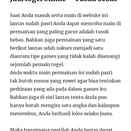
Saat Anda masuk serta main di website ini
lantas sudah pasti Anda dapat mencoba main di
permainan yang paling gacor adalah tusuk
bebas. Bahkan juga permainan yang satu
berikut lantas udah sukses menjadi satu
diantara tipe games yang tidak kalah disenangi
sejumlah pemain togel.
Anda waktu main permainan ini sudah pasti
tak butuh rumus yang ruwet agar bisa tentukan
perkiraan yang ada pada dalam games itu.
Bahkan juga di sini lantas tentu Anda pun
hanya butuh mengira satu angka dan kalaupun
menembus, Anda berhasil lolos selaku juara.
Maka bagaimana pastilah Anda lantas dapat