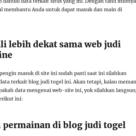
fo dahulu data terkait situs yang ini. Dengan tahu infonya
kal membantu Anda untuk dapat masuk dan main di
i lebih dekat sama web judi
ine
engin masuk di site ini sudah pasti saat ini silahkan
ata terkait blog judi togel ini. Akan tetapi, kalau mema
apakah data mengenai web-site ini, yok silahkan langsun
rikut ini:
 permainan di blog judi togel