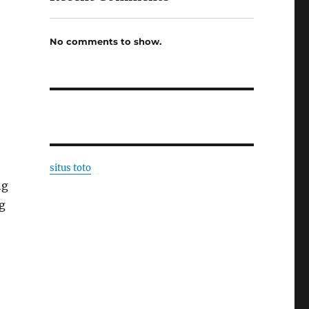
No comments to show.
situs toto
ng
g