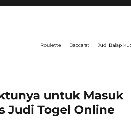
Roulette
Baccarat
Judi Balap Ku
aktunya untuk Masuk
us Judi Togel Online