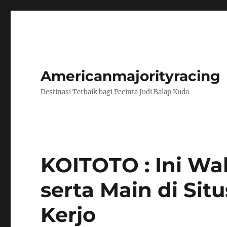
Americanmajorityracing
Destinasi Terbaik bagi Pecinta Judi Balap Kuda
KOITOTO : Ini W
serta Main di Sit
Kerjo