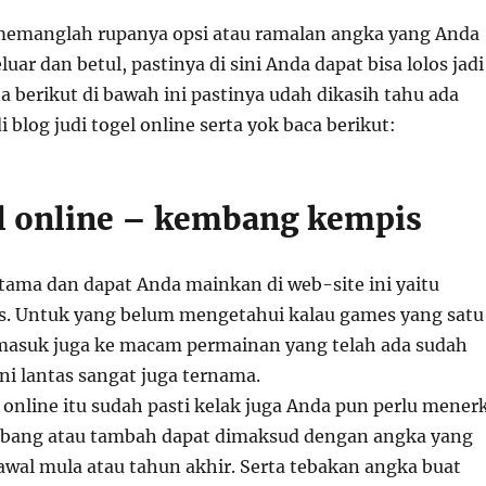
 memanglah rupanya opsi atau ramalan angka yang Anda
uar dan betul, pastinya di sini Anda dapat bisa lolos jadi
ta berikut di bawah ini pastinya udah dikasih tahu ada
 blog judi togel online serta yok baca berikut:
el online – kembang kempis
tama dan dapat Anda mainkan di web-site ini yaitu
. Untuk yang belum mengetahui kalau games yang satu
rmasuk juga ke macam permainan yang telah ada sudah
ni lantas sangat juga ternama.
 online itu sudah pasti kelak juga Anda pun perlu mener
bang atau tambah dapat dimaksud dengan angka yang
awal mula atau tahun akhir. Serta tebakan angka buat