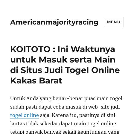
Americanmajorityracing
MENU
KOITOTO : Ini Waktunya
untuk Masuk serta Main
di Situs Judi Togel Online
Kakas Barat
Untuk Anda yang benar-benar puas main togel
sudah pasti dapat coba masuk di web-site judi
togel online
saja. Karena itu, pastinya di sini
lantas tidak sekedar dapat main togel online
tetapi banyak banyak sekali keuntungan yang