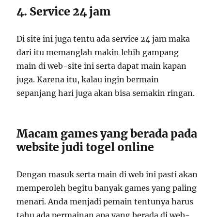
4. Service 24 jam
Di site ini juga tentu ada service 24 jam maka
dari itu memanglah makin lebih gampang
main di web-site ini serta dapat main kapan
juga. Karena itu, kalau ingin bermain
sepanjang hari juga akan bisa semakin ringan.
Macam games yang berada pada
website judi togel online
Dengan masuk serta main di web ini pasti akan
memperoleh begitu banyak games yang paling
menari. Anda menjadi pemain tentunya harus
tahu ada permainan apa yang berada di web-