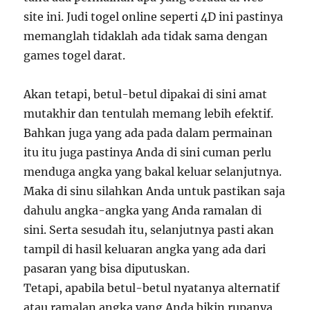
site ini. Judi togel online seperti 4D ini pastinya
memanglah tidaklah ada tidak sama dengan
games togel darat.
Akan tetapi, betul-betul dipakai di sini amat
mutakhir dan tentulah memang lebih efektif.
Bahkan juga yang ada pada dalam permainan
itu itu juga pastinya Anda di sini cuman perlu
menduga angka yang bakal keluar selanjutnya.
Maka di sinu silahkan Anda untuk pastikan saja
dahulu angka-angka yang Anda ramalan di
sini. Serta sesudah itu, selanjutnya pasti akan
tampil di hasil keluaran angka yang ada dari
pasaran yang bisa diputuskan.
Tetapi, apabila betul-betul nyatanya alternatif
atau ramalan angka yang Anda bikin rupanya