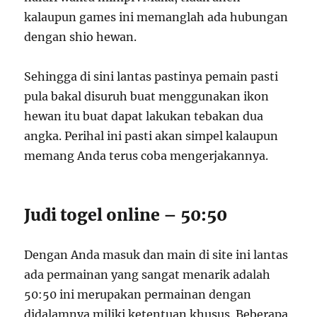
kalaupun games ini memanglah ada hubungan
dengan shio hewan.
Sehingga di sini lantas pastinya pemain pasti
pula bakal disuruh buat menggunakan ikon
hewan itu buat dapat lakukan tebakan dua
angka. Perihal ini pasti akan simpel kalaupun
memang Anda terus coba mengerjakannya.
Judi togel online – 50:50
Dengan Anda masuk dan main di site ini lantas
ada permainan yang sangat menarik adalah
50:50 ini merupakan permainan dengan
didalamnya miliki ketentuan khusus. Beberapa