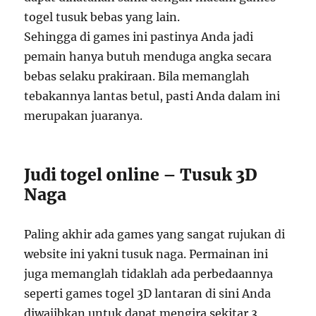
togel tusuk bebas yang lain.
Sehingga di games ini pastinya Anda jadi
pemain hanya butuh menduga angka secara
bebas selaku prakiraan. Bila memanglah
tebakannya lantas betul, pasti Anda dalam ini
merupakan juaranya.
Judi togel online – Tusuk 3D
Naga
Paling akhir ada games yang sangat rujukan di
website ini yakni tusuk naga. Permainan ini
juga memanglah tidaklah ada perbedaannya
seperti games togel 3D lantaran di sini Anda
diwajibkan untuk dapat mengira sekitar 3