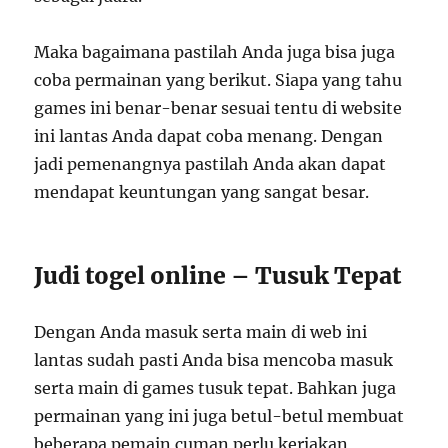
Maka bagaimana pastilah Anda juga bisa juga
coba permainan yang berikut. Siapa yang tahu
games ini benar-benar sesuai tentu di website
ini lantas Anda dapat coba menang. Dengan
jadi pemenangnya pastilah Anda akan dapat
mendapat keuntungan yang sangat besar.
Judi togel online – Tusuk Tepat
Dengan Anda masuk serta main di web ini
lantas sudah pasti Anda bisa mencoba masuk
serta main di games tusuk tepat. Bahkan juga
permainan yang ini juga betul-betul membuat
beberapa pemain cuman perlu kerjakan