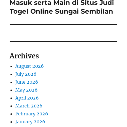
e
Masuk serta Main di Situs Judi
p
x
i
Togel Online Sungai Sembilan
o
t
s
g
p
t
o
a
:
s
t
t
Archives
:
i
August 2026
o
July 2026
n
June 2026
May 2026
April 2026
March 2026
February 2026
January 2026