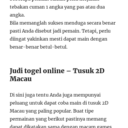
tebakan cuman 1 angka yang pas atau dua
angka.
Bila memanglah sukses menduga secara benar
pasti Anda disebut jadi pemain. Tetapi, perlu
diingat yakinkan mesti dapat main dengan
benar-benar betul-betul.
Judi togel online – Tusuk 2D
Macau
Di sini juga tentu Anda juga mempunyai
peluang untuk dapat coba main di tusuk 2D
Macau yang paling popular. Buat tipe
permainan yang berikut pastinya memang
dapat dikatakan sama dengan macam games