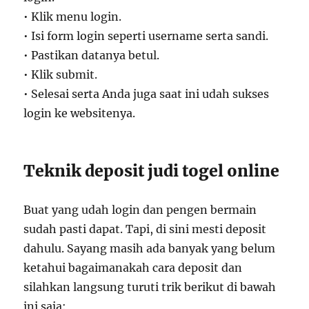
• Klik menu login.
• Isi form login seperti username serta sandi.
• Pastikan datanya betul.
• Klik submit.
• Selesai serta Anda juga saat ini udah sukses
login ke websitenya.
Teknik deposit judi togel online
Buat yang udah login dan pengen bermain
sudah pasti dapat. Tapi, di sini mesti deposit
dahulu. Sayang masih ada banyak yang belum
ketahui bagaimanakah cara deposit dan
silahkan langsung turuti trik berikut di bawah
ini saja: