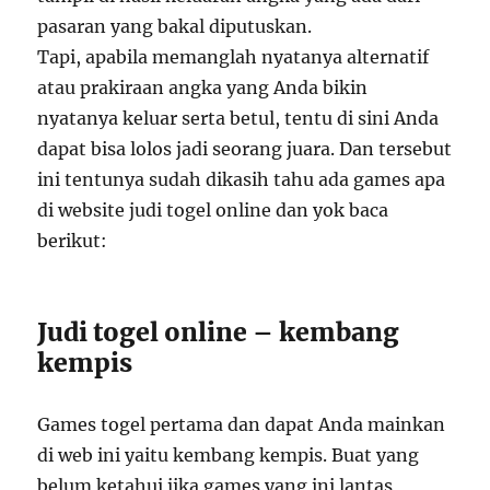
pasaran yang bakal diputuskan.
Tapi, apabila memanglah nyatanya alternatif
atau prakiraan angka yang Anda bikin
nyatanya keluar serta betul, tentu di sini Anda
dapat bisa lolos jadi seorang juara. Dan tersebut
ini tentunya sudah dikasih tahu ada games apa
di website judi togel online dan yok baca
berikut:
Judi togel online – kembang
kempis
Games togel pertama dan dapat Anda mainkan
di web ini yaitu kembang kempis. Buat yang
belum ketahui jika games yang ini lantas