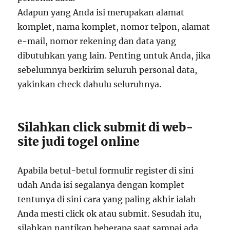
Adapun yang Anda isi merupakan alamat
komplet, nama komplet, nomor telpon, alamat
e-mail, nomor rekening dan data yang
dibutuhkan yang lain. Penting untuk Anda, jika
sebelumnya berkirim seluruh personal data,
yakinkan check dahulu seluruhnya.
Silahkan click submit di web-
site judi togel online
Apabila betul-betul formulir register di sini
udah Anda isi segalanya dengan komplet
tentunya di sini cara yang paling akhir ialah
Anda mesti click ok atau submit. Sesudah itu,
silahkan nantikan beberapa saat sampai ada