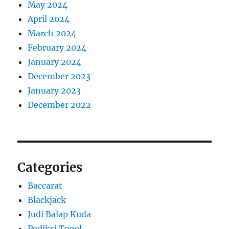
May 2024
April 2024
March 2024
February 2024
January 2024
December 2023
January 2023
December 2022
Categories
Baccarat
Blackjack
Judi Balap Kuda
Pediksi Togel