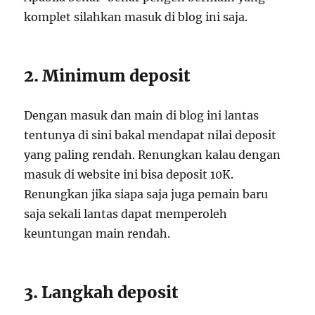
komplet silahkan masuk di blog ini saja.
2. Minimum deposit
Dengan masuk dan main di blog ini lantas
tentunya di sini bakal mendapat nilai deposit
yang paling rendah. Renungkan kalau dengan
masuk di website ini bisa deposit 10K.
Renungkan jika siapa saja juga pemain baru
saja sekali lantas dapat memperoleh
keuntungan main rendah.
3. Langkah deposit