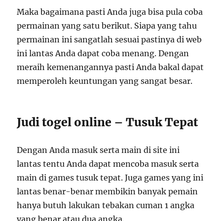
Maka bagaimana pasti Anda juga bisa pula coba
permainan yang satu berikut. Siapa yang tahu
permainan ini sangatlah sesuai pastinya di web
ini lantas Anda dapat coba menang. Dengan
meraih kemenangannya pasti Anda bakal dapat
memperoleh keuntungan yang sangat besar.
Judi togel online – Tusuk Tepat
Dengan Anda masuk serta main di site ini
lantas tentu Anda dapat mencoba masuk serta
main di games tusuk tepat. Juga games yang ini
lantas benar-benar membikin banyak pemain
hanya butuh lakukan tebakan cuman 1 angka
yang benar atau dua angka.