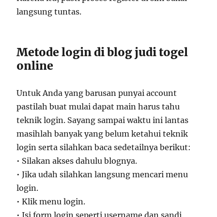
langsung tuntas.
Metode login di blog judi togel
online
Untuk Anda yang barusan punyai account
pastilah buat mulai dapat main harus tahu
teknik login. Sayang sampai waktu ini lantas
masihlah banyak yang belum ketahui teknik
login serta silahkan baca sedetailnya berikut:
• Silakan akses dahulu blognya.
• Jika udah silahkan langsung mencari menu
login.
• Klik menu login.
• Isi form login seperti username dan sandi.