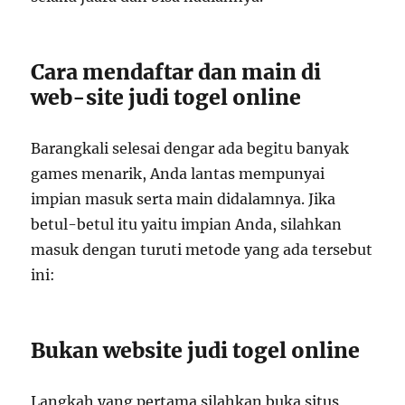
Cara mendaftar dan main di
web-site judi togel online
Barangkali selesai dengar ada begitu banyak
games menarik, Anda lantas mempunyai
impian masuk serta main didalamnya. Jika
betul-betul itu yaitu impian Anda, silahkan
masuk dengan turuti metode yang ada tersebut
ini:
Bukan website judi togel online
Langkah yang pertama silahkan buka situs