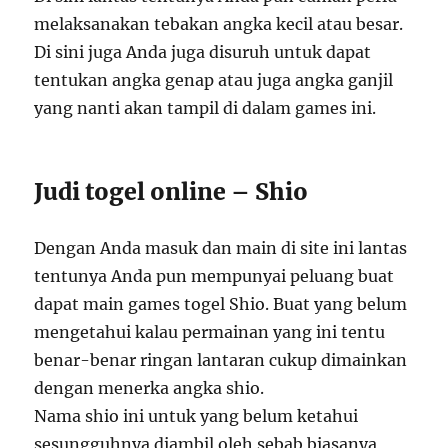
melaksanakan tebakan angka kecil atau besar.
Di sini juga Anda juga disuruh untuk dapat
tentukan angka genap atau juga angka ganjil
yang nanti akan tampil di dalam games ini.
Judi togel online – Shio
Dengan Anda masuk dan main di site ini lantas
tentunya Anda pun mempunyai peluang buat
dapat main games togel Shio. Buat yang belum
mengetahui kalau permainan yang ini tentu
benar-benar ringan lantaran cukup dimainkan
dengan menerka angka shio.
Nama shio ini untuk yang belum ketahui
sesungguhnya diambil oleh sebab biasanya