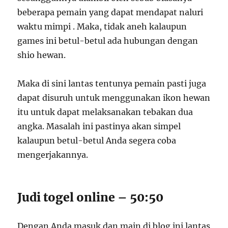
beberapa pemain yang dapat mendapat naluri
waktu mimpi . Maka, tidak aneh kalaupun
games ini betul-betul ada hubungan dengan
shio hewan.
Maka di sini lantas tentunya pemain pasti juga
dapat disuruh untuk menggunakan ikon hewan
itu untuk dapat melaksanakan tebakan dua
angka. Masalah ini pastinya akan simpel
kalaupun betul-betul Anda segera coba
mengerjakannya.
Judi togel online – 50:50
Dengan Anda masuk dan main di blog ini lantas