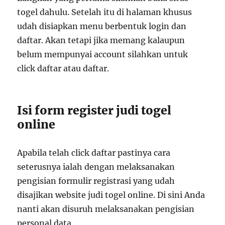
togel dahulu. Setelah itu di halaman khusus
udah disiapkan menu berbentuk login dan
daftar. Akan tetapi jika memang kalaupun
belum mempunyai account silahkan untuk
click daftar atau daftar.
Isi form register judi togel
online
Apabila telah click daftar pastinya cara
seterusnya ialah dengan melaksanakan
pengisian formulir registrasi yang udah
disajikan website judi togel online. Di sini Anda
nanti akan disuruh melaksanakan pengisian
personal data.