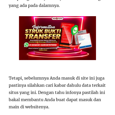
yang ada pada dalamnya.
Tetapi, sebelumnya Anda masuk di site ini juga
pastinya silahkan cari kabar dahulu data terkait
situs yang ini. Dengan tahu infonya pastilah ini
bakal membantu Anda buat dapat masuk dan
main di websitenya.