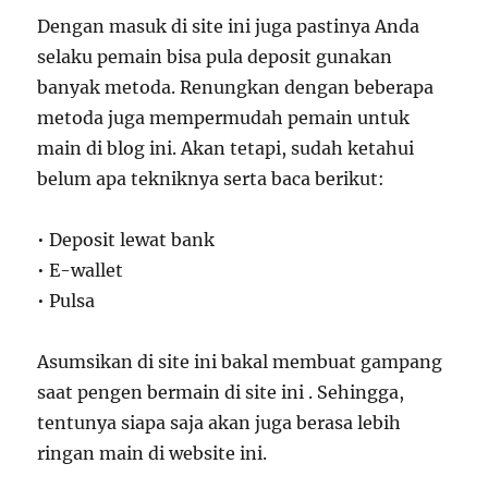
Dengan masuk di site ini juga pastinya Anda
selaku pemain bisa pula deposit gunakan
banyak metoda. Renungkan dengan beberapa
metoda juga mempermudah pemain untuk
main di blog ini. Akan tetapi, sudah ketahui
belum apa tekniknya serta baca berikut:
• Deposit lewat bank
• E-wallet
• Pulsa
Asumsikan di site ini bakal membuat gampang
saat pengen bermain di site ini . Sehingga,
tentunya siapa saja akan juga berasa lebih
ringan main di website ini.