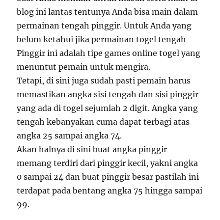
blog ini lantas tentunya Anda bisa main dalam
permainan tengah pinggir. Untuk Anda yang
belum ketahui jika permainan togel tengah
Pinggir ini adalah tipe games online togel yang
menuntut pemain untuk mengira.
Tetapi, di sini juga sudah pasti pemain harus
memastikan angka sisi tengah dan sisi pinggir
yang ada di togel sejumlah 2 digit. Angka yang
tengah kebanyakan cuma dapat terbagi atas
angka 25 sampai angka 74.
Akan halnya di sini buat angka pinggir
memang terdiri dari pinggir kecil, yakni angka
0 sampai 24 dan buat pinggir besar pastilah ini
terdapat pada bentang angka 75 hingga sampai
99.