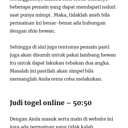
beberapa pemain yang dapat mendapati naluri
saat punya mimpi . Maka, tidaklah aneh bila
permainan ini benar-benar ada hubungan
dengan shio hewan.
Sehingga di sini juga tentunya pemain pasti
juga akan disuruh untuk pakai lambang hewan
itu untuk dapat lakukan tebakan dua angka.
Masalah ini pastilah akan simpel bila
memanglah Anda terus coba melakukan.
Judi togel online – 50:50
Dengan Anda masuk serta main di website ini
juga ada permainan yang tidak kalah