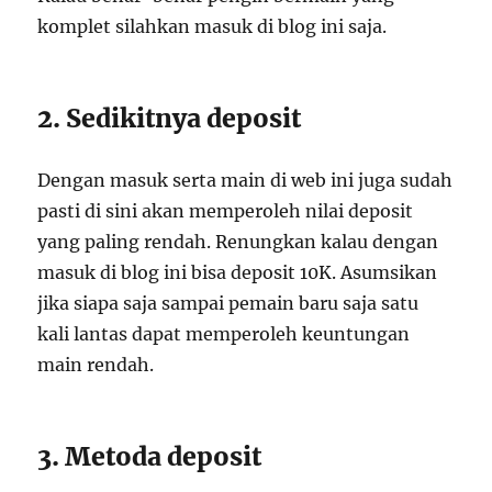
komplet silahkan masuk di blog ini saja.
2. Sedikitnya deposit
Dengan masuk serta main di web ini juga sudah
pasti di sini akan memperoleh nilai deposit
yang paling rendah. Renungkan kalau dengan
masuk di blog ini bisa deposit 10K. Asumsikan
jika siapa saja sampai pemain baru saja satu
kali lantas dapat memperoleh keuntungan
main rendah.
3. Metoda deposit