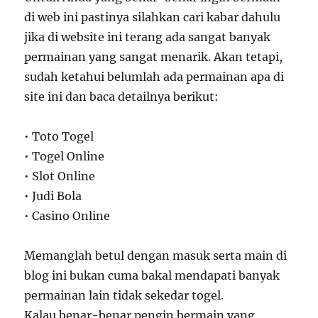
di web ini pastinya silahkan cari kabar dahulu
jika di website ini terang ada sangat banyak
permainan yang sangat menarik. Akan tetapi,
sudah ketahui belumlah ada permainan apa di
site ini dan baca detailnya berikut:
• Toto Togel
• Togel Online
• Slot Online
• Judi Bola
• Casino Online
Memanglah betul dengan masuk serta main di
blog ini bukan cuma bakal mendapati banyak
permainan lain tidak sekedar togel.
Kalau benar-benar pengin bermain yang