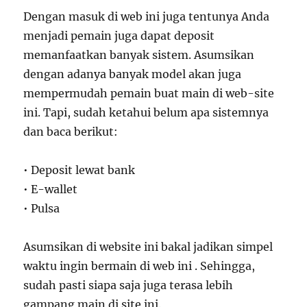
Dengan masuk di web ini juga tentunya Anda
menjadi pemain juga dapat deposit
memanfaatkan banyak sistem. Asumsikan
dengan adanya banyak model akan juga
mempermudah pemain buat main di web-site
ini. Tapi, sudah ketahui belum apa sistemnya
dan baca berikut:
• Deposit lewat bank
• E-wallet
• Pulsa
Asumsikan di website ini bakal jadikan simpel
waktu ingin bermain di web ini . Sehingga,
sudah pasti siapa saja juga terasa lebih
gampang main di site ini.