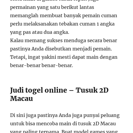
permainan yang satu berikut lantas
memanglah membuat banyak pemain cuman
perlu melaksanakan tebakan cuman 1 angka
yang pas atau dua angka.
Kalau memang sukses menduga secara benar
pastinya Anda disebutkan menjadi pemain.
Tetapi, ingat yakini mesti dapat main dengan
benar-benar benar-benar.
Judi togel online – Tusuk 2D
Macau
Di sini juga pastinya Anda juga punyai peluang
untuk bisa mencoba main di tusuk 2D Macau
yang paling ternama. Buat model games yang