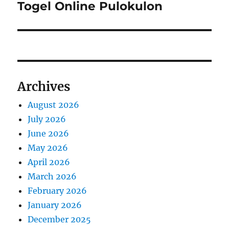
x
i
Togel Online Pulokulon
o
t
s
g
p
t
o
a
:
s
t
t
Archives
:
i
August 2026
o
July 2026
n
June 2026
May 2026
April 2026
March 2026
February 2026
January 2026
December 2025