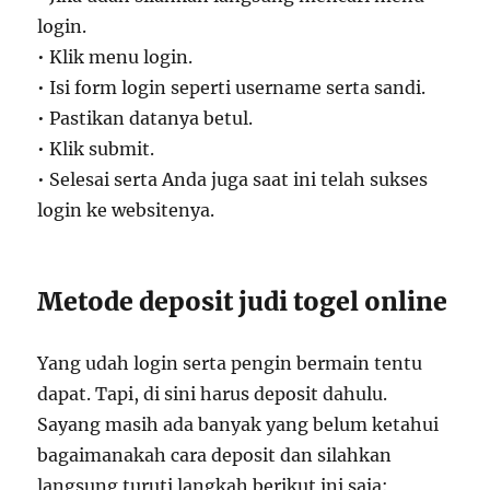
login.
• Klik menu login.
• Isi form login seperti username serta sandi.
• Pastikan datanya betul.
• Klik submit.
• Selesai serta Anda juga saat ini telah sukses
login ke websitenya.
Metode deposit judi togel online
Yang udah login serta pengin bermain tentu
dapat. Tapi, di sini harus deposit dahulu.
Sayang masih ada banyak yang belum ketahui
bagaimanakah cara deposit dan silahkan
langsung turuti langkah berikut ini saja: