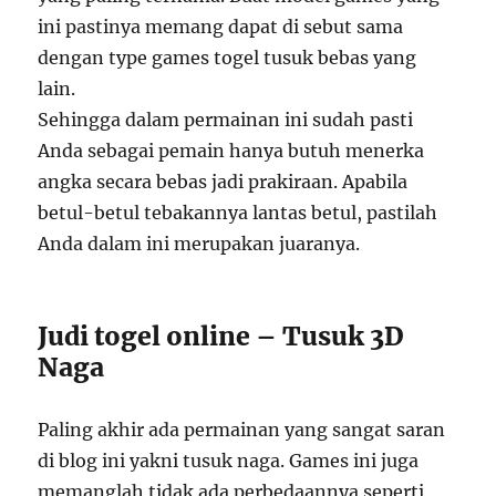
ini pastinya memang dapat di sebut sama
dengan type games togel tusuk bebas yang
lain.
Sehingga dalam permainan ini sudah pasti
Anda sebagai pemain hanya butuh menerka
angka secara bebas jadi prakiraan. Apabila
betul-betul tebakannya lantas betul, pastilah
Anda dalam ini merupakan juaranya.
Judi togel online – Tusuk 3D
Naga
Paling akhir ada permainan yang sangat saran
di blog ini yakni tusuk naga. Games ini juga
memanglah tidak ada perbedaannya seperti