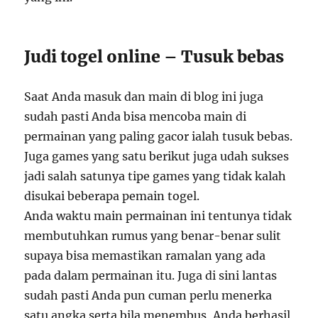
Judi togel online – Tusuk bebas
Saat Anda masuk dan main di blog ini juga
sudah pasti Anda bisa mencoba main di
permainan yang paling gacor ialah tusuk bebas.
Juga games yang satu berikut juga udah sukses
jadi salah satunya tipe games yang tidak kalah
disukai beberapa pemain togel.
Anda waktu main permainan ini tentunya tidak
membutuhkan rumus yang benar-benar sulit
supaya bisa memastikan ramalan yang ada
pada dalam permainan itu. Juga di sini lantas
sudah pasti Anda pun cuman perlu menerka
satu angka serta bila menembus, Anda berhasil