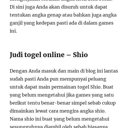
Di sini juga Anda akan disuruh untuk dapat
tentukan angka genap atau bahkan juga angka
ganjil yang kedepan pasti ada di dalam games
ini.
Judi togel online – Shio
Dengan Anda masuk dan main di blog ini lantas
sudah pasti Anda pun mempunyai peluang
untuk dapat main permainan togel Shio. Buat
yang belum mengetahui jika games yang satu
berikut tentu benar-benar simpel sebab cukup
dimainkan lewat cara mengira angka shio.
Nama shio ini buat yang belum mengetahui
sesungguhnya diambil oleh sebab biasanya