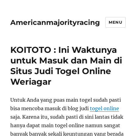
Americanmajorityracing
MENU
KOITOTO : Ini Waktunya
untuk Masuk dan Main di
Situs Judi Togel Online
Weriagar
Untuk Anda yang puas main togel sudah pasti
bisa mencoba masuk di blog judi
togel online
saja. Karena itu, sudah pasti di sini lantas tidak
hanya dapat main togel online namun sangat
banyak banyak sekali keuntungan yang berada