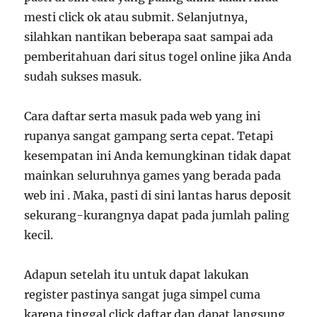
mesti click ok atau submit. Selanjutnya,
silahkan nantikan beberapa saat sampai ada
pemberitahuan dari situs togel online jika Anda
sudah sukses masuk.
Cara daftar serta masuk pada web yang ini
rupanya sangat gampang serta cepat. Tetapi
kesempatan ini Anda kemungkinan tidak dapat
mainkan seluruhnya games yang berada pada
web ini . Maka, pasti di sini lantas harus deposit
sekurang-kurangnya dapat pada jumlah paling
kecil.
Adapun setelah itu untuk dapat lakukan
register pastinya sangat juga simpel cuma
karena tinggal click daftar dan dapat langsung