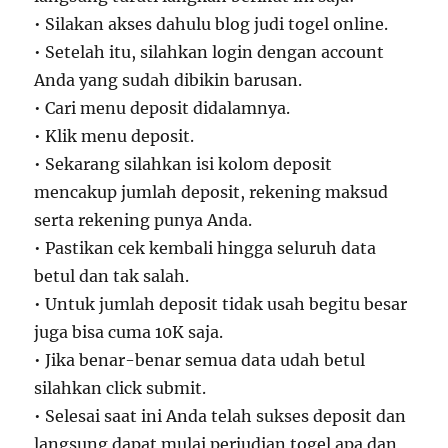
• Silakan akses dahulu blog judi togel online.
• Setelah itu, silahkan login dengan account
Anda yang sudah dibikin barusan.
• Cari menu deposit didalamnya.
• Klik menu deposit.
• Sekarang silahkan isi kolom deposit
mencakup jumlah deposit, rekening maksud
serta rekening punya Anda.
• Pastikan cek kembali hingga seluruh data
betul dan tak salah.
• Untuk jumlah deposit tidak usah begitu besar
juga bisa cuma 10K saja.
• Jika benar-benar semua data udah betul
silahkan click submit.
• Selesai saat ini Anda telah sukses deposit dan
langsung dapat mulai perjudian togel apa dan