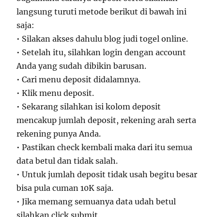
langsung turuti metode berikut di bawah ini
saja:
• Silakan akses dahulu blog judi togel online.
• Setelah itu, silahkan login dengan account
Anda yang sudah dibikin barusan.
• Cari menu deposit didalamnya.
• Klik menu deposit.
• Sekarang silahkan isi kolom deposit
mencakup jumlah deposit, rekening arah serta
rekening punya Anda.
• Pastikan check kembali maka dari itu semua
data betul dan tidak salah.
• Untuk jumlah deposit tidak usah begitu besar
bisa pula cuman 10K saja.
• Jika memang semuanya data udah betul
silahkan click submit.