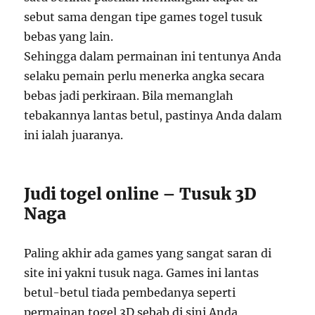
sebut sama dengan tipe games togel tusuk
bebas yang lain.
Sehingga dalam permainan ini tentunya Anda
selaku pemain perlu menerka angka secara
bebas jadi perkiraan. Bila memanglah
tebakannya lantas betul, pastinya Anda dalam
ini ialah juaranya.
Judi togel online – Tusuk 3D
Naga
Paling akhir ada games yang sangat saran di
site ini yakni tusuk naga. Games ini lantas
betul-betul tiada pembedanya seperti
permainan togel 3D sebab di sini Anda