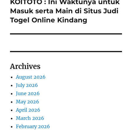
KOITOTO : Ini Waktunya untuk
N
s
v
e
Masuk serta Main di Situs Judi
p
x
i
Togel Online Kindang
o
t
s
g
p
t
o
a
:
s
t
t
Archives
:
i
August 2026
o
July 2026
n
June 2026
May 2026
April 2026
March 2026
February 2026