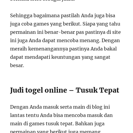
Sehingga bagaimana pastilah Anda juga bisa
juga coba games yang berikut. Siapa yang tahu
permainan ini benar-benar pas pastinya di site
ini juga Anda dapat mencoba menang. Dengan
meraih kemenangannya pastinya Anda bakal
dapat mendapati keuntungan yang sangat
besar.
Judi togel online – Tusuk Tepat
Dengan Anda masuk serta main di blog ini
lantas tentu Anda bisa mencoba masuk dan
main di games tusuk tepat. Bahkan juga
permainan yang berikut juga memang