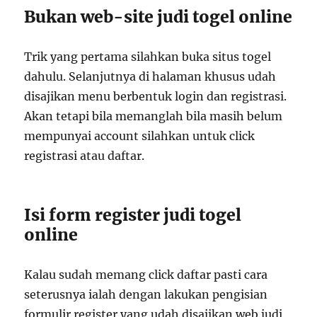
Bukan web-site judi togel online
Trik yang pertama silahkan buka situs togel
dahulu. Selanjutnya di halaman khusus udah
disajikan menu berbentuk login dan registrasi.
Akan tetapi bila memanglah bila masih belum
mempunyai account silahkan untuk click
registrasi atau daftar.
Isi form register judi togel
online
Kalau sudah memang click daftar pasti cara
seterusnya ialah dengan lakukan pengisian
formulir register yang udah disajikan web judi