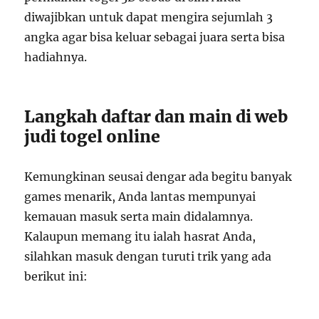
diwajibkan untuk dapat mengira sejumlah 3
angka agar bisa keluar sebagai juara serta bisa
hadiahnya.
Langkah daftar dan main di web
judi togel online
Kemungkinan seusai dengar ada begitu banyak
games menarik, Anda lantas mempunyai
kemauan masuk serta main didalamnya.
Kalaupun memang itu ialah hasrat Anda,
silahkan masuk dengan turuti trik yang ada
berikut ini: