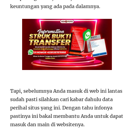
keuntungan yang ada pada dalamnya.
Tapi, sebelumnya Anda masuk di web ini lantas
sudah pasti silahkan cari kabar dahulu data
perihal situs yang ini. Dengan tahu infonya
pastinya ini bakal membantu Anda untuk dapat
masuk dan main di websitenya.