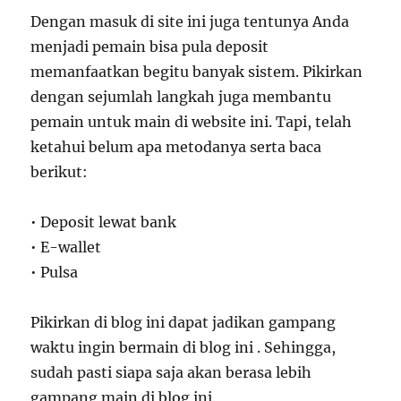
Dengan masuk di site ini juga tentunya Anda
menjadi pemain bisa pula deposit
memanfaatkan begitu banyak sistem. Pikirkan
dengan sejumlah langkah juga membantu
pemain untuk main di website ini. Tapi, telah
ketahui belum apa metodanya serta baca
berikut:
• Deposit lewat bank
• E-wallet
• Pulsa
Pikirkan di blog ini dapat jadikan gampang
waktu ingin bermain di blog ini . Sehingga,
sudah pasti siapa saja akan berasa lebih
gampang main di blog ini.