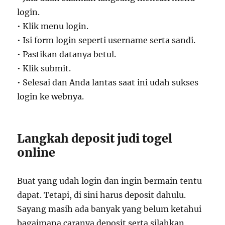
login.
• Klik menu login.
• Isi form login seperti username serta sandi.
• Pastikan datanya betul.
• Klik submit.
• Selesai dan Anda lantas saat ini udah sukses
login ke webnya.
Langkah deposit judi togel
online
Buat yang udah login dan ingin bermain tentu
dapat. Tetapi, di sini harus deposit dahulu.
Sayang masih ada banyak yang belum ketahui
bagaimana caranya deposit serta silahkan