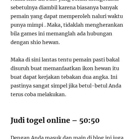
sebetulnya diambil karena biasanya banyak
pemain yang dapat memperoleh naluri waktu
punya mimpi . Maka, tidaklah mengherankan
bila games ini memanglah ada hubungan
dengan shio hewan.
Maka di sini lantas tentu pemain pasti bakal
disuruh buat memanfaatkan ikon hewan itu
buat dapat kerjakan tebakan dua angka. Ini
pastinya sangat simpel jika betul-betul Anda
terus coba melakukan.
Judi togel online – 50:50
Dengan Anda masuk dan main di blog ini juga